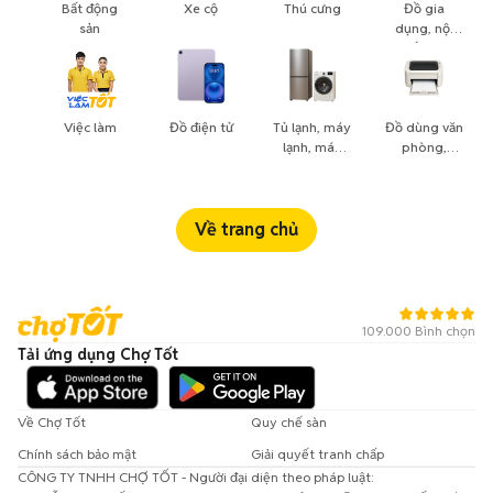
Bất động
Xe cộ
Thú cưng
Đồ gia
sản
dụng, nội
thất, cây
cảnh
Việc làm
Đồ điện tử
Tủ lạnh, máy
Đồ dùng văn
lạnh, máy
phòng,
giặt
công nông
nghiệp
Về trang chủ
109.000 Bình chọn
Tải ứng dụng Chợ Tốt
Về Chợ Tốt
Quy chế sàn
Chính sách bảo mật
Giải quyết tranh chấp
CÔNG TY TNHH CHỢ TỐT - Người đại diện theo pháp luật: