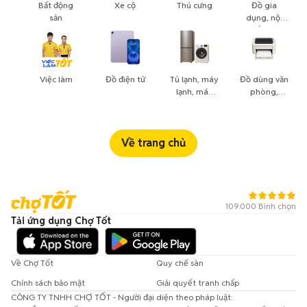
Bất động
Xe cộ
Thú cưng
Đồ gia
sản
dụng, nội
thất, cây
cảnh
Việc làm
Đồ điện tử
Tủ lạnh, máy
Đồ dùng văn
lạnh, máy
phòng,
giặt
công nông
nghiệp
Về trang chủ
109.000 Bình chọn
Tải ứng dụng Chợ Tốt
Về Chợ Tốt
Quy chế sàn
Chính sách bảo mật
Giải quyết tranh chấp
CÔNG TY TNHH CHỢ TỐT - Người đại diện theo pháp luật: