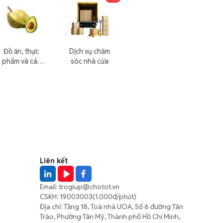
Đồ ăn, thực
Dịch vụ chăm
phẩm và các
sóc nhà cửa
loại khác
Liên kết
Email:
trogiup@chotot.vn
CSKH:
19003003
(1.000đ/phút)
Địa chỉ: Tầng 18, Toà nhà UOA, Số 6 đường Tân
Trào, Phường Tân Mỹ, Thành phố Hồ Chí Minh,