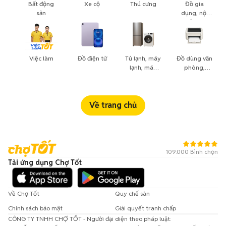
Bất động
Xe cộ
Thú cưng
Đồ gia
sản
dụng, nội
thất, cây
cảnh
Việc làm
Đồ điện tử
Tủ lạnh, máy
Đồ dùng văn
lạnh, máy
phòng,
giặt
công nông
nghiệp
Về trang chủ
109.000 Bình chọn
Tải ứng dụng Chợ Tốt
Về Chợ Tốt
Quy chế sàn
Chính sách bảo mật
Giải quyết tranh chấp
CÔNG TY TNHH CHỢ TỐT - Người đại diện theo pháp luật: