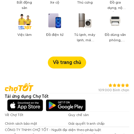
Bất động
Xe cộ
Thú cưng
Đồ gia
sản
dụng, nội
thất, cây
cảnh
Việc làm
Đồ điện tử
Tủ lạnh, máy
Đồ dùng văn
lạnh, máy
phòng,
giặt
công nông
nghiệp
Về trang chủ
109.000 Bình chọn
Tải ứng dụng Chợ Tốt
Về Chợ Tốt
Quy chế sàn
Chính sách bảo mật
Giải quyết tranh chấp
CÔNG TY TNHH CHỢ TỐT - Người đại diện theo pháp luật: