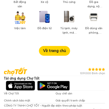
Bất động
Xe cộ
Thú cưng
Đồ gia
sản
dụng, nội
thất, cây
cảnh
Việc làm
Đồ điện tử
Tủ lạnh, máy
Đồ dùng văn
lạnh, máy
phòng,
giặt
công nông
nghiệp
Về trang chủ
109.000 Bình chọn
Tải ứng dụng Chợ Tốt
Về Chợ Tốt
Quy chế sàn
Chính sách bảo mật
Giải quyết tranh chấp
CÔNG TY TNHH CHỢ TỐT - Người đại diện theo pháp luật: