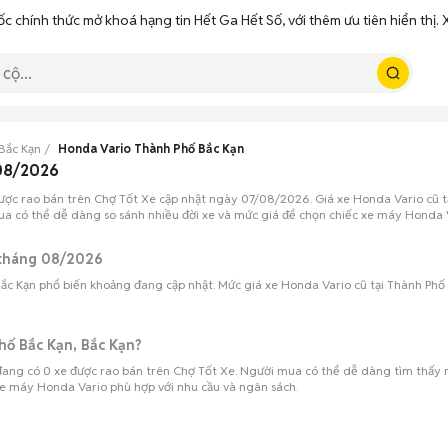
ốc chính thức mở khoá hạng tin Hết Ga Hết Số, với thêm ưu tiên hiển thị
Bắc Kạn
Honda Vario Thành Phố Bắc Kạn
 08/2026
ược rao bán trên Chợ Tốt Xe cập nhật ngày 07/08/2026. Giá xe Honda Vario cũ t
mua có thể dễ dàng so sánh nhiều đời xe và mức giá để chọn chiếc xe máy Honda Va
 tháng 08/2026
Bắc Kạn phổ biến khoảng đang cập nhật. Mức giá xe Honda Vario cũ tại Thành Phố B
hố Bắc Kạn, Bắc Kạn?
đang có 0 xe được rao bán trên Chợ Tốt Xe. Người mua có thể dễ dàng tìm thấy nh
 xe máy Honda Vario phù hợp với nhu cầu và ngân sách.