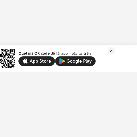
Quét mã QR code
để tải app, hoặc tải trên
App Store
Google Play