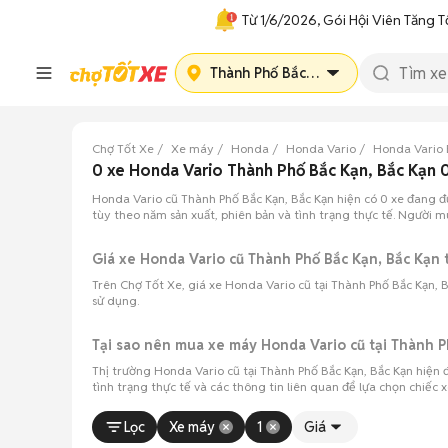
Từ 1/6/2026, Gói Hội Viên Tăng T
Thành Phố Bắc Kạn
Chợ Tốt Xe
Xe máy
Honda
Honda Vario
Honda Vario 
0 xe Honda Vario Thành Phố Bắc Kạn, Bắc Kạn
Honda Vario cũ Thành Phố Bắc Kạn, Bắc Kạn hiện có 0 xe đang đ
tùy theo năm sản xuất, phiên bản và tình trạng thực tế. Người 
Giá xe Honda Vario cũ Thành Phố Bắc Kạn, Bắc Kạn
Trên Chợ Tốt Xe, giá xe Honda Vario cũ tại Thành Phố Bắc Kạn, 
sử dụng.
Tại sao nên mua xe máy Honda Vario cũ tại Thành P
Thị trường Honda Vario cũ tại Thành Phố Bắc Kạn, Bắc Kạn hiện 
tình trạng thực tế và các thông tin liên quan để lựa chọn chiếc
Lọc
Xe máy
1
Giá