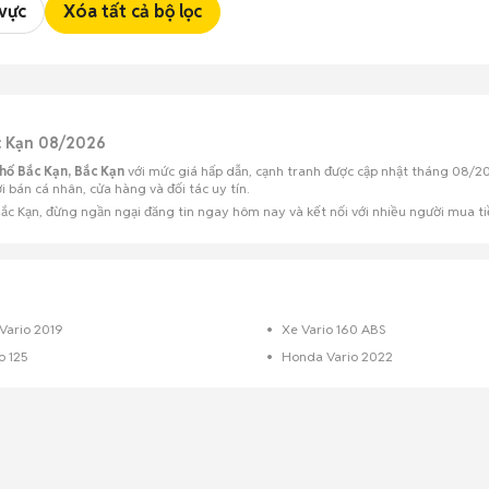
 vực
Xóa tất cả bộ lọc
ắc Kạn 08/2026
hố Bắc Kạn, Bắc Kạn
với mức giá hấp dẫn, cạnh tranh được cập nhật tháng 08/20
 bán cá nhân, cửa hàng và đối tác uy tín.
c Kạn, đừng ngần ngại đăng tin ngay hôm nay và kết nối với nhiều người mua ti
Vario 2019
Xe Vario 160 ABS
o 125
Honda Vario 2022