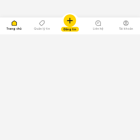
Trang chủ
Quản lý tin
Liên hệ
Tài khoản
Đăng tin
109.000 Bình chọn
Tải ứng dụng Chợ Tốt
Về Chợ Tốt
Quy chế sàn
Chính sách bảo mật
Giải quyết tranh chấp
CÔNG TY TNHH CHỢ TỐT - Người đại diện theo pháp luật:
Nguyễn Trọng Tấn; GPDKKD: 0312120782 do Sở KH & ĐT TP.HCM cấp ngày
11/01/2013;
GPMXH: 185/GP-BTTTT do Bộ Thông tin và Truyền thông
cấp ngày 09/07/2024 - Chịu trách nhiệm