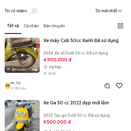
Tin có video
Tin mới nhất
Tất cả
Cá nhân
Bán chuyên
Xe máy Cub 50cc Xanh Đã sử dụng
2024
Xe số
Dưới 50 cc
Đã sử dụng
4.900.000 đ
Hà Nội
19 giờ trước
6
408
Mr Tín
M
57
đã bán
Xe Ga 50 cc 2022 đẹp mới lắm
2022
Tay ga
Dưới 50 cc
Đã sử dụng
9.500.000 đ