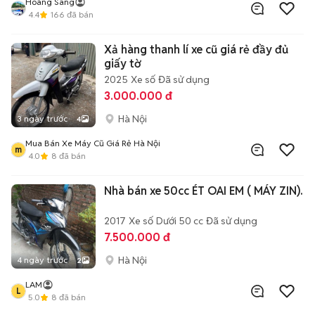
Hoàng Sang
4.4
166
đã bán
Xả hàng thanh lí xe cũ giá rẻ đầy đủ
giấy tờ
2025
Xe số
Đã sử dụng
3.000.000 đ
Hà Nội
3 ngày trước
4
Mua Bán Xe Máy Cũ Giá Rẻ Hà Nội
m
4.0
8
đã bán
Nhà bán xe 50cc ÉT OAI EM ( MÁY ZIN).
2017
Xe số
Dưới 50 cc
Đã sử dụng
7.500.000 đ
Hà Nội
4 ngày trước
2
LAM
L
5.0
8
đã bán