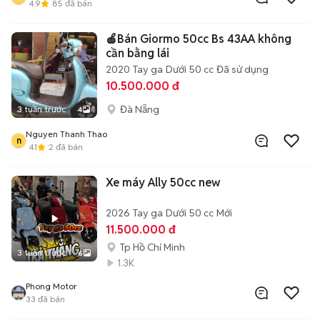
4.9
85
đã bán
🍎Bán Giormo 50cc Bs 43AA không
cần bằng lái
2020
Tay ga
Dưới 50 cc
Đã sử dụng
10.500.000 đ
Đà Nẵng
3 tuần trước
4
Nguyen Thanh Thao
n
4.1
2
đã bán
Xe máy Ally 50cc new
2026
Tay ga
Dưới 50 cc
Mới
11.500.000 đ
Tp Hồ Chí Minh
3 tuần trước
6
1.3K
Phong Motor
33
đã bán