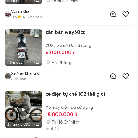
Tp Hồ Chí Minh
hôm qua
4
Vuvan Kha
4.9
459
đã bán
cần bán way50cc
2022
Xe số
Đã sử dụng
6.000.000 đ
Hải Phòng
hôm qua
4
Xe Máy Khang Chi
6
đã bán
xe điện tự chế 102 thế gioi
Xe máy điện
Đã sử dụng
18.000.000 đ
Tp Hồ Chí Minh
2 ngày trước
4
4.2K