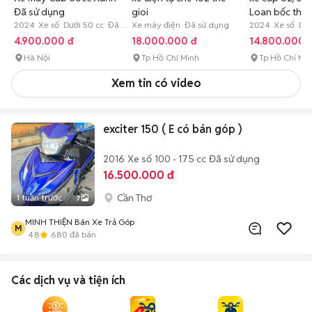
Đã sử dụng
gioi
Loan bốc thăm
2024 Xe số Dưới 50 cc Đã
Xe máy điện Đã sử dụng
thưởng
2024 Xe số Dướ
sử dụng
4.900.000 đ
18.000.000 đ
14.800.000 
Hà Nội
Tp Hồ Chí Minh
Tp Hồ Chí Mi
Xem tin có video
exciter 150 ( E có bán góp )
2016
Xe số
100 - 175 cc
Đã sử dụng
16.500.000 đ
Cần Thơ
1 tuần trước
7
MINH THIỆN Bán Xe Trả Góp
M
4.8
680
đã bán
Các dịch vụ và tiện ích