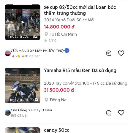
xe cup 82/50cc mới đài Loan bốc
thăm trúng thưởng
2024
Xe số
Dưới 50 cc
Mới
14.800.000 đ
Tp Hồ Chí Minh
4 ngày trước
3
1.7K
CỬA HÀNG XE MÁY PHƯỚC THỌ
4.8
488
đã bán
Yamaha R15 màu Đen Đã sử dụng
2020
Tay côn/Moto
100 - 175 cc
Đã sử dụng
31.500.000 đ
Đồng Nai
4 ngày trước
8
Cửa Hàng Xe Máy U Kiều
185
đã bán
candy 50cc