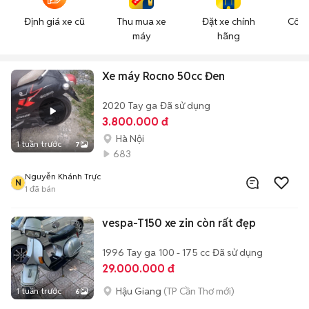
Định giá xe cũ
Thu mua xe
Đặt xe chính
Công
máy
hãng
n
Xe máy Rocno 50cc Đen
2020
Tay ga
Đã sử dụng
3.800.000 đ
Hà Nội
1 tuần trước
7
683
Nguyễn Khánh Trực
N
1
đã bán
vespa-T150 xe zin còn rất đẹp
1996
Tay ga
100 - 175 cc
Đã sử dụng
29.000.000 đ
Hậu Giang
(TP Cần Thơ mới)
1 tuần trước
6