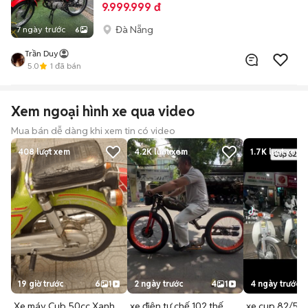
9.999.999 đ
Đà Nẵng
7 ngày trước
6
Trần Duy
5.0
1
đã bán
Xem ngoại hình xe qua video
Mua bán dễ dàng khi xem tin có video
408
lượt xem
4.2K
lượt xem
1.7K
lượt xem
19 giờ trước
6
1
2 ngày trước
4
1
4 ngày trước
Xe máy Cub 50cc Xanh
xe điện tự chế 102 thế
xe cup 82/50c