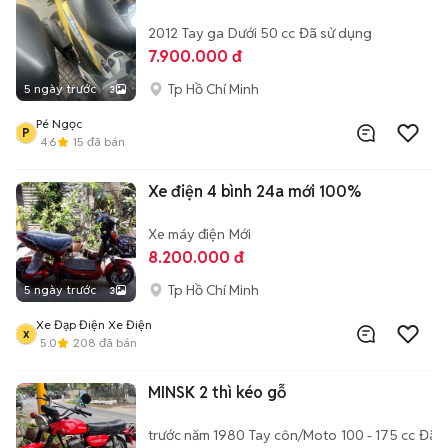
2012
Tay ga
Dưới 50 cc
Đã sử dụng
7.900.000 đ
Tp Hồ Chí Minh
5 ngày trước
3
Pé Ngọc
P
4.6
15
đã bán
Xe điện 4 bình 24a mới 100%
Xe máy điện
Mới
8.200.000 đ
Tp Hồ Chí Minh
5 ngày trước
3
Xe Đạp Điện Xe Điện
x
5.0
208
đã bán
MINSK 2 thì kéo gỗ
trước năm 1980
Tay côn/Moto
100 - 175 cc
Đã 