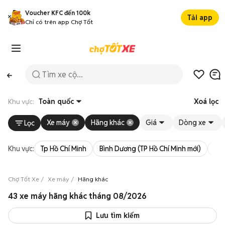
Voucher KFC đến 100k
Tải app
Chỉ có trên app Chợ Tốt
Khu vực:
Toàn quốc
Xoá lọc
Xe máy
Hãng khác
Giá
Dòng xe
Lọc
Khu vực:
Tp Hồ Chí Minh
Bình Dương (TP Hồ Chí Minh mới)
Bà 
Chợ Tốt Xe
Xe máy
Hãng khác
43 xe máy hãng khác tháng 08/2026
Lưu tìm kiếm