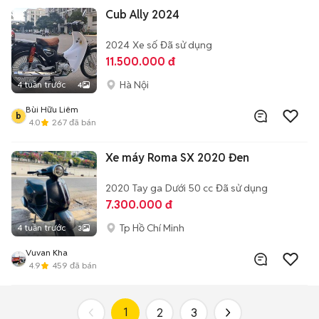
Cub Ally 2024
2024
Xe số
Đã sử dụng
11.500.000 đ
Hà Nội
4 tuần trước
4
Bùi Hữu Liêm
b
4.0
267
đã bán
Xe máy Roma SX 2020 Đen
2020
Tay ga
Dưới 50 cc
Đã sử dụng
7.300.000 đ
Tp Hồ Chí Minh
4 tuần trước
3
Vuvan Kha
4.9
459
đã bán
1
2
3