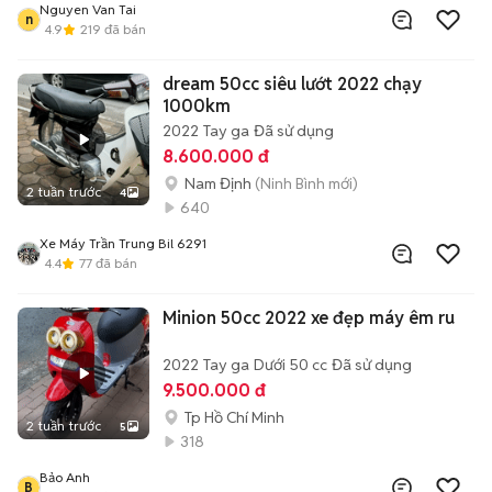
Nguyen Van Tai
n
4.9
219
đã bán
dream 50cc siêu lướt 2022 chạy
1000km
2022
Tay ga
Đã sử dụng
8.600.000 đ
Nam Định
(Ninh Bình mới)
2 tuần trước
4
640
Xe Máy Trần Trung Bil 6291
4.4
77
đã bán
Minion 50cc 2022 xe đẹp máy êm ru
2022
Tay ga
Dưới 50 cc
Đã sử dụng
9.500.000 đ
Tp Hồ Chí Minh
2 tuần trước
5
318
Bảo Anh
B