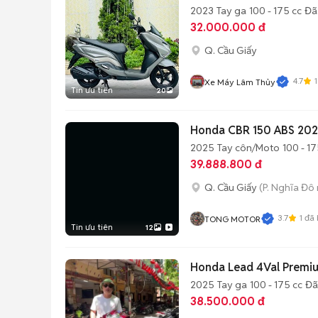
2023
Tay ga
100 - 175 cc
Đã
32.000.000 đ
Q. Cầu Giấy
4.7
Xe Máy Lâm Thủy
Tin ưu tiên
20
Honda CBR 150 ABS 2025
2025
Tay côn/Moto
100 - 17
39.888.800 đ
Q. Cầu Giấy
(P. Nghĩa Đô 
3.7
1
đã 
TONG MOTOR
Tin ưu tiên
12
Honda Lead 4Val Premiu
2025
Tay ga
100 - 175 cc
Đã
38.500.000 đ