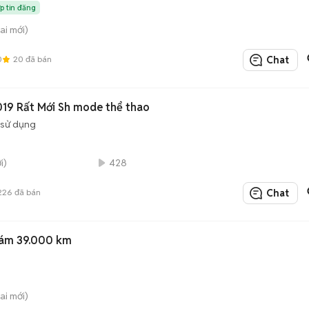
ớp tin đăng
ai mới)
0
20
đã bán
Chat
19 Rất Mới Sh mode thể thao
 sử dụng
i)
428
226
đã bán
Chat
Xám 39.000 km
ai mới)