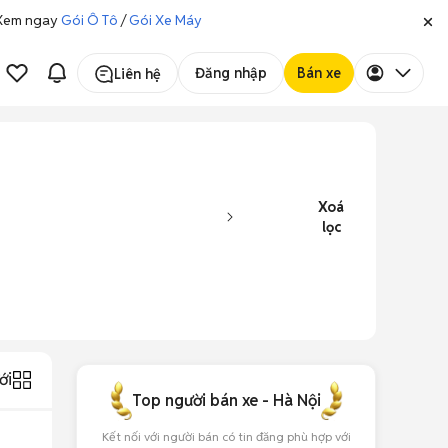
. Xem ngay
Gói Ô Tô
/
Gói Xe Máy
Đăng nhập
Bán xe
Liên hệ
Xoá
lọc
ới
Top người bán xe - Hà Nội
Kết nối với người bán có tin đăng phù hợp với