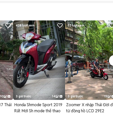
428
lượt xem
52
lượt xem
10
1
3 giờ trước
14
1
3 giờ trước
15
1
7 Thái
Honda Shmode Sport 2019
Zoomer X nhập Thái Đời 
Rất Mới Sh mode thể thao
từ đồng hồ LCD 29E2