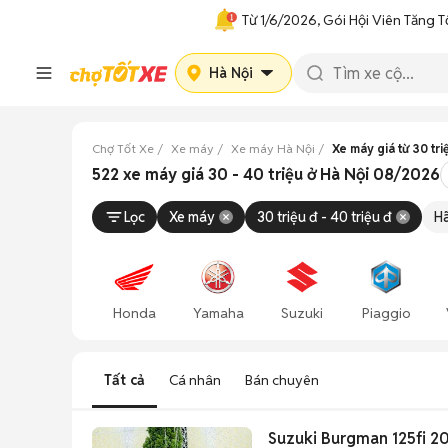
Từ 1/6/2026, Gói Hội Viên Tăng T
Hà Nội
Chợ Tốt Xe
Xe máy
Xe máy Hà Nội
Xe máy giá từ 30 tri
522 xe máy giá 30 - 40 triệu ở Hà Nội 08/2026
Lọc
Xe máy
30 triệu đ - 40 triệu đ
H
Honda
Yamaha
Suzuki
Piaggio
Tất cả
Cá nhân
Bán chuyên
Suzuki Burgman 125fi 2