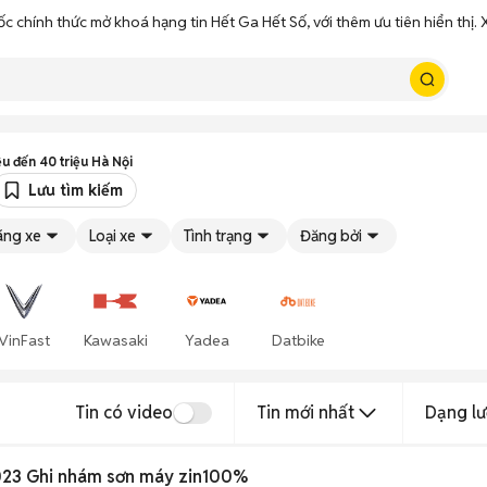
ốc chính thức mở khoá hạng tin Hết Ga Hết Số, với thêm ưu tiên hiển thị
ệu đến 40 triệu Hà Nội
Lưu tìm kiếm
ãng xe
Loại xe
Tình trạng
Đăng bởi
VinFast
Kawasaki
Yadea
Datbike
Tin có video
Tin mới nhất
Dạng lư
023 Ghi nhám sơn máy zin100%