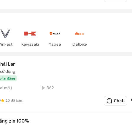
VinFast
Kawasaki
Yadea
Datbike
hái Lan
 sử dụng
p tin đăng
ai mới)
362
0
20
đã bán
Chat
ắng zin 100%