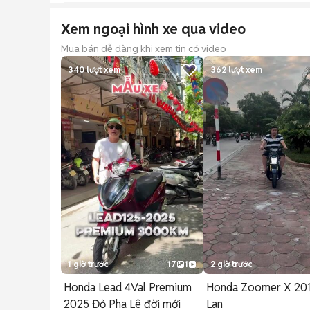
Xem ngoại hình xe qua video
Mua bán dễ dàng khi xem tin có video
340
lượt xem
362
lượt xem
1 giờ trước
17
1
2 giờ trước
Honda Lead 4Val Premium
Honda Zoomer X 201
2025 Đỏ Pha Lê đời mới
Lan