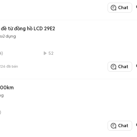
Chat
 đề từ đồng hồ LCD 29E2
 sử dụng
i)
52
226
đã bán
Chat
600km
ng
)
Chat