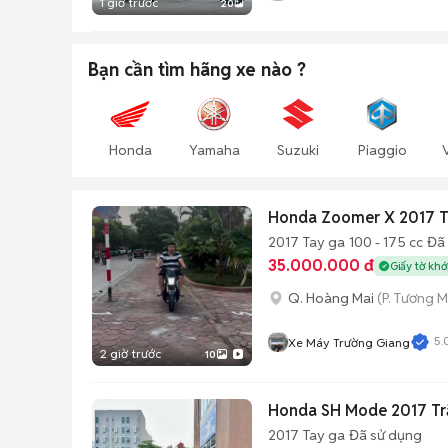
1 giờ trước
20
Bạn cần tìm
hãng xe
nào ?
Honda
Yamaha
Suzuki
Piaggio
Honda Zoomer X 2017 T
2017
Tay ga
100 - 175 cc
Đã
35.000.000 đ
Giấy tờ khớ
Q. Hoàng Mai
(P. Tương M
5.
Xe Máy Trường Giang
2 giờ trước
10
Honda SH Mode 2017 Tr
2017
Tay ga
Đã sử dụng