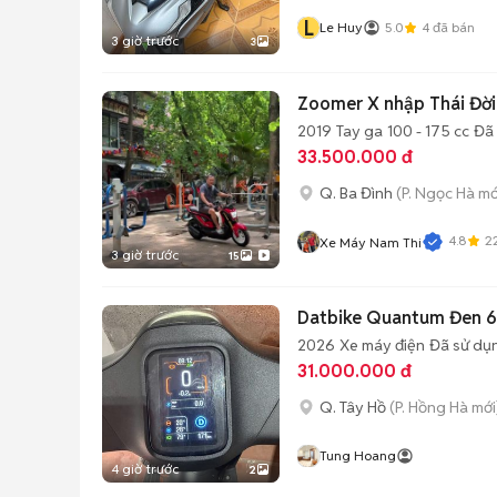
L
Le Huy
5.0
4
đã bán
3 giờ trước
3
Zoomer X nhập Thái Đời
2019
Tay ga
100 - 175 cc
Đã
33.500.000 đ
Q. Ba Đình
(P. Ngọc Hà mớ
4.8
2
Xe Máy Nam Thi
3 giờ trước
15
Datbike Quantum Đen 
2026
Xe máy điện
Đã sử dụ
31.000.000 đ
Q. Tây Hồ
(P. Hồng Hà mới
Tung Hoang
4 giờ trước
2