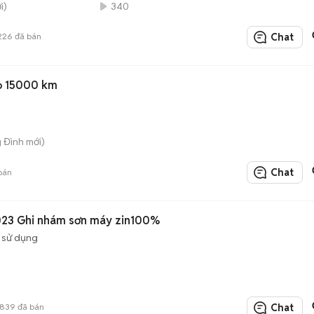
i)
340
226
đã bán
Chat
ỏ 15000 km
 Đình mới)
Chat
bán
023 Ghi nhám sơn máy zin100%
 sử dụng
1839
đã bán
Chat