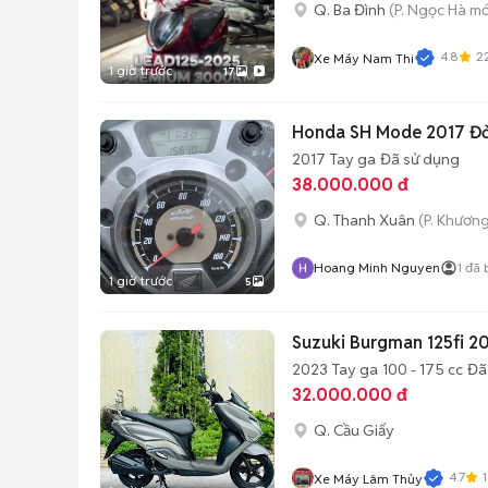
Q. Ba Đình
(P. Ngọc Hà mớ
4.8
2
Xe Máy Nam Thi
1 giờ trước
17
Honda SH Mode 2017 Đ
2017
Tay ga
Đã sử dụng
38.000.000 đ
Q. Thanh Xuân
(P. Khương
Hoang Minh Nguyen
1
đã 
1 giờ trước
5
Suzuki Burgman 125fi 2
2023
Tay ga
100 - 175 cc
Đã
32.000.000 đ
Q. Cầu Giấy
4.7
Xe Máy Lâm Thủy