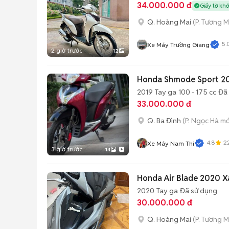
34.000.000 đ
Giấy tờ kh
Q. Hoàng Mai
(P. Tương M
5.
Xe Máy Trường Giang
2 giờ trước
12
Honda Shmode Sport 20
2019
Tay ga
100 - 175 cc
Đã
33.000.000 đ
Q. Ba Đình
(P. Ngọc Hà mớ
4.8
2
Xe Máy Nam Thi
3 giờ trước
14
Honda Air Blade 2020 
2020
Tay ga
Đã sử dụng
30.000.000 đ
Q. Hoàng Mai
(P. Tương M