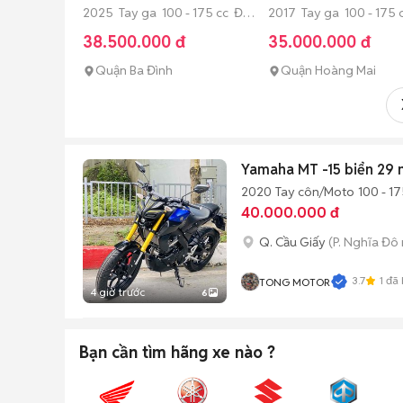
2025 Tay ga 100 - 175 cc Đã
2017 Tay ga 100 - 175 
sử dụng
sử dụng
38.500.000 đ
35.000.000 đ
Quận Ba Đình
Quận Hoàng Mai
Yamaha MT -15 biển 29 n
2020
Tay côn/Moto
100 - 17
40.000.000 đ
Q. Cầu Giấy
(P. Nghĩa Đô 
3.7
1
đã 
TONG MOTOR
4 giờ trước
6
Bạn cần tìm
hãng xe
nào ?