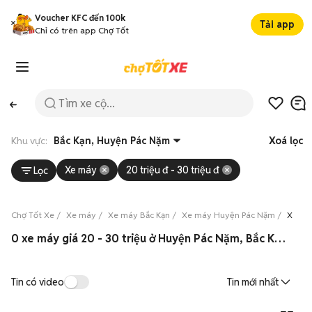
Voucher KFC đến 100k
Tải app
Chỉ có trên app Chợ Tốt
Khu vực:
Bắc Kạn, Huyện Pác Nặm
Xoá lọc
Xe máy
20 triệu đ - 30 triệu đ
Lọc
Chợ Tốt Xe
Xe máy
Xe máy Bắc Kạn
Xe máy Huyện Pác Nặm
Xe máy
0 xe máy giá 20 - 30 triệu ở Huyện Pác Nặm, Bắc Kạn 08/2026
Tin có video
Tin mới nhất