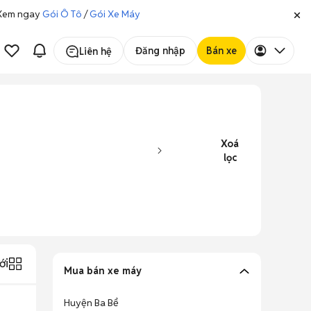
. Xem ngay
Gói Ô Tô
/
Gói Xe Máy
Đăng nhập
Bán xe
Liên hệ
Xoá
lọc
ới
Mua bán xe máy
Huyện Ba Bể