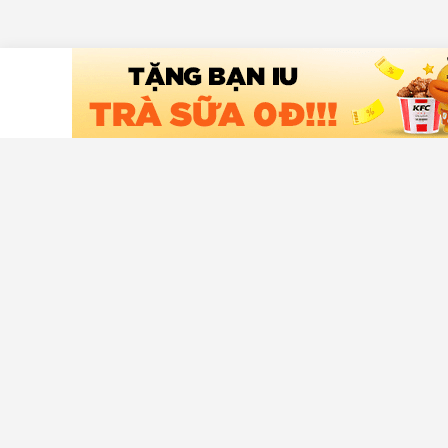
Tải ứng dụng Chợ Tốt
Hỗ trợ khá
Trung tâm t
An toàn mu
Liên hệ hỗ t