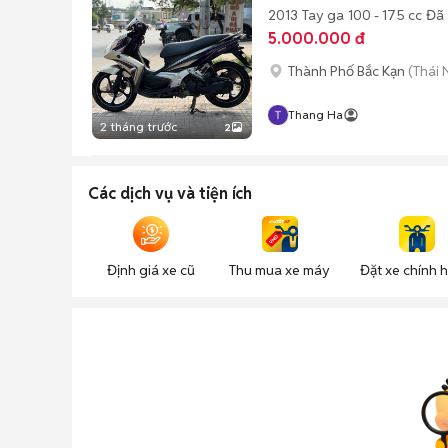
2013
Tay ga
100 - 175 cc
Đã 
5.000.000 đ
Thành Phố Bắc Kạn
(Thái
Thang Ha
2 tháng trước
2
Các dịch vụ và tiện ích
Định giá xe cũ
Thu mua xe máy
Đặt xe chính 