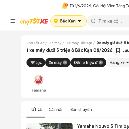
Từ 1/6/2026, Gói Hội Viên Tăng T
Bắc Kạn
Chợ Tốt Xe
Xe máy
Xe máy Bắc Kạn
Xe máy giá dưới 5 t
1 xe máy dưới 5 triệu ở Bắc Kạn 08/2026
Lưu
Lọc
Xe máy
Đến 5 triệu đ
Hãng xe
Yamaha
Tất cả
Cá nhân
Bán chuyên
Yamaha Nouvo 5 Tím bạ