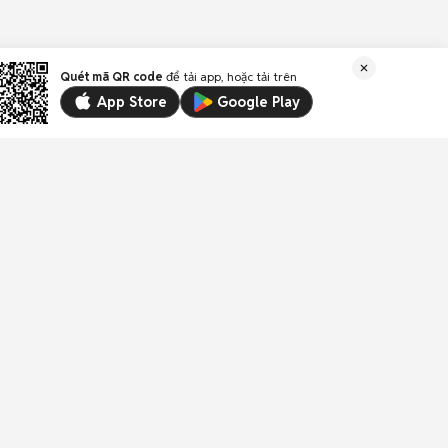
Quét mã QR code
để tải app, hoặc tải trên
App Store
Google Play
Liên kết
Email:
trogiup@chotot.vn
CSKH:
19003003
(1.000đ/phút)
Địa chỉ: Tầng 18, Toà nhà UOA, Số 6 đường Tân
Trào, Phường Tân Mỹ, Thành phố Hồ Chí Minh,
Việt Nam