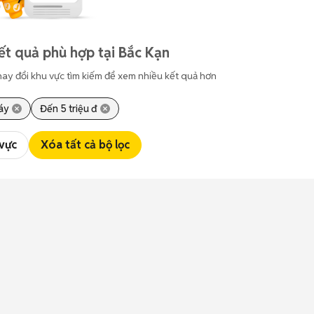
t quả phù hợp tại Bắc Kạn
hay đổi khu vực tìm kiếm để xem nhiều kết quả hơn
áy
Đến 5 triệu đ
 vực
Xóa tất cả bộ lọc