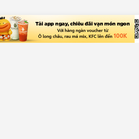
ch hàng
Về Chợ Tốt
rợ giúp
Giới thiệu
a bán
Quy chế hoạt động sàn
rợ
Chính sách bảo mật
Giải quyết tranh chấp
Tuyển dụng
Truyền thông
Blog