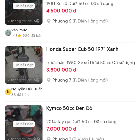
1981
Xe số
Dưới 50 cc
Đã sử dụng
Tin hết hạn
4.500.000 đ
Phường 6
(P. Diên Hồng mới)
2 tháng trước
5
Văn Phúc
4.3
929
đã bán
Honda Super Cub 50 1971 Xanh
trước năm 1980
Xe số
Dưới 50 cc
Đã sử dụng
Tin hết hạn
3.800.000 đ
Phường 7
(P. Diên Hồng mới)
2 tháng trước
5
Nguyễn Hữu Tuấn
N
38
đã bán
Kymco 50cc Đen Đỏ
2014
Tay ga
Dưới 50 cc
Đã sử dụng
Tin hết hạn
7.000.000 đ
Phường 2
(P. Vườn Lài mới)
2 tháng trước
6