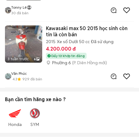
Tonny Lê
30
đã bán
Kawasaki max 50 2015 học sinh còn
tin là còn bán
2015
Xe số
Dưới 50 cc
Đã sử dụng
4.200.000 đ
Giấy tờ khớp tin đăng
3 tuần trước
6
Phường 6
(P. Diên Hồng mới)
Văn Phúc
4.3
929
đã bán
Bạn cần tìm
hãng xe
nào ?
Honda
SYM