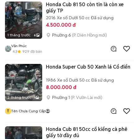
Honda Cub 81 50 còn tin là còn xe
giấy TP
2016
Xe số
Dưới 50 cc
Đã sử dụng
4.500.000 đ
Phường 6
(P. Diên Hồng mới)
1 tháng trước
6
Văn Phúc
4.3
929
đã bán
Honda Super Cub 50 Xanh lá Cổ điển
1986
Xe số
Dưới 50 cc
Đã sử dụng
8.000.000 đ
Phường 1
(P. Vườn Lài mới)
2 tháng trước
1
T
Tên Chưa Cung Cấp
Honda Cub 81 50cc cổ kiểng cà phê
giấy tờ đầy đủ