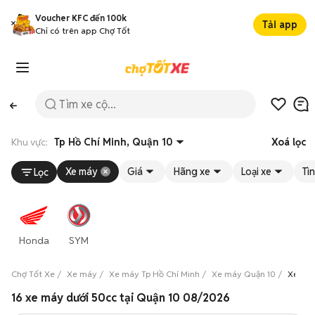
Voucher KFC đến 100k
Tải app
Chỉ có trên app Chợ Tốt
Khu vực:
Tp Hồ Chí Minh, Quận 10
Xoá lọc
Xe máy
Giá
Hãng xe
Loại xe
Tì
Lọc
Honda
SYM
Chợ Tốt Xe
Xe máy
Xe máy Tp Hồ Chí Minh
Xe máy Quận 10
Xe máy
16 xe máy dưới 50cc tại Quận 10 08/2026