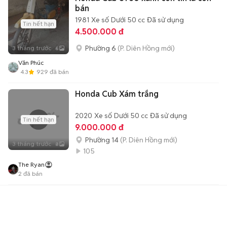
bán
1981
Xe số
Dưới 50 cc
Đã sử dụng
Tin hết hạn
4.500.000 đ
Phường 6
(P. Diên Hồng mới)
3 tháng trước
6
Văn Phúc
4.3
929
đã bán
Honda Cub Xám trắng
2020
Xe số
Dưới 50 cc
Đã sử dụng
Tin hết hạn
9.000.000 đ
Phường 14
(P. Diên Hồng mới)
3 tháng trước
8
105
The Ryan
2
đã bán