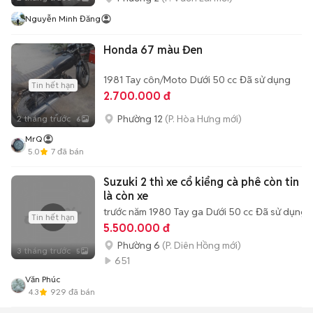
Nguyễn Minh Đăng
Honda 67 màu Đen
1981
Tay côn/Moto
Dưới 50 cc
Đã sử dụng
Tin hết hạn
2.700.000 đ
Phường 12
(P. Hòa Hưng mới)
2 tháng trước
6
MrQ
5.0
7
đã bán
Suzuki 2 thì xe cổ kiểng cà phê còn tin
là còn xe
trước năm 1980
Tay ga
Dưới 50 cc
Đã sử dụng
Tin hết hạn
5.500.000 đ
Phường 6
(P. Diên Hồng mới)
3 tháng trước
5
651
Văn Phúc
4.3
929
đã bán