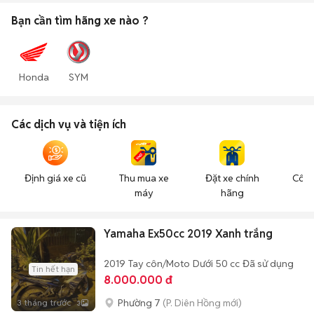
Bạn cần tìm
hãng xe
nào ?
Honda
SYM
Các dịch vụ và tiện ích
Định giá xe cũ
Thu mua xe
Đặt xe chính
Công
máy
hãng
n
Yamaha Ex50cc 2019 Xanh trắng
2019
Tay côn/Moto
Dưới 50 cc
Đã sử dụng
Tin hết hạn
8.000.000 đ
Phường 7
(P. Diên Hồng mới)
3 tháng trước
3