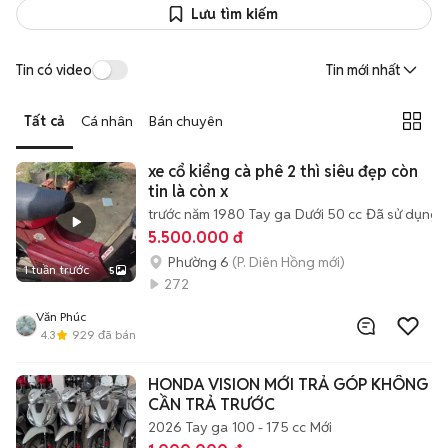
Lưu tìm kiếm
Tin có video
Tin mới nhất
Tất cả
Cá nhân
Bán chuyên
xe cổ kiểng cà phê 2 thì siêu đẹp còn
tin là còn x
trước năm 1980
Tay ga
Dưới 50 cc
Đã sử dụng
5.500.000 đ
Phường 6
(P. Diên Hồng mới)
1 tuần trước
5
272
Văn Phúc
4.3
929
đã bán
HONDA VISION MỚI TRẢ GÓP KHÔNG
CẦN TRẢ TRƯỚC
2026
Tay ga
100 - 175 cc
Mới