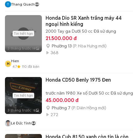
Thang Quach
Honda Dio SR Xanh trắng máy 44
ngoại hình kiểng
2000
Tay ga
Dưới 50 cc
Đã sử dụng
Tin hết hạn
21.500.000 đ
Phường 13
(P. Hòa Hưng mới)
3 tháng trước
19
368
Hien
H
4.7
110
đã bán
Honda CD50 Benly 1975 Đen
trước năm 1980
Xe số
Dưới 50 cc
Đã sử dụng
Tin hết hạn
45.000.000 đ
Phường 7
(P. Diên Hồng mới)
3 tháng trước
5
272
Lê Đức Tính
Honda Cub 81 50 xanh còn tin là còn