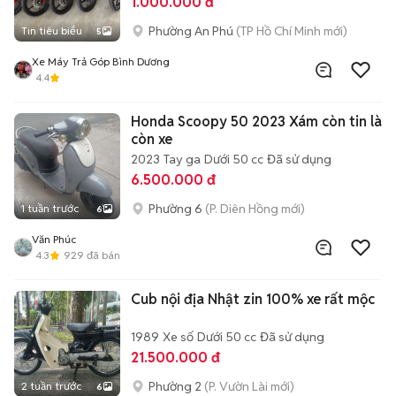
1.000.000 đ
Phường An Phú
(TP Hồ Chí Minh mới)
Tin tiêu biểu
5
Xe Máy Trả Góp Bình Dương
4.4
Honda Scoopy 50 2023 Xám còn tin là
còn xe
2023
Tay ga
Dưới 50 cc
Đã sử dụng
6.500.000 đ
Phường 6
(P. Diên Hồng mới)
1 tuần trước
6
Văn Phúc
4.3
929
đã bán
Cub nội địa Nhật zin 100% xe rất mộc
1989
Xe số
Dưới 50 cc
Đã sử dụng
21.500.000 đ
Phường 2
(P. Vườn Lài mới)
2 tuần trước
6