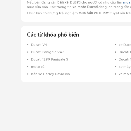
Nếu bạn đang cần
bán xe Ducati
cho người có nhu cầu tìm
mua
mua vừa bán. Các thông tin
xe moto Ducati
đăng lên trang cần đ
Chúc bạn có những trải nghiệm
mua bán xe Ducati
tuyệt vời tr
Các từ khóa phổ biến
Ducati V4
xe Duca
Ducati Panigale V4R
Ducati 
Ducati 1299 Panigale S
Ducati 
moto cũ
xe máy
Bán xe Harley Davidson
xe mô t