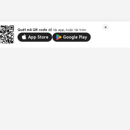
Quét mã QR code
để tải app, hoặc tải trên
App Store
Google Play
Liên kết
Email:
trogiup@chotot.vn
CSKH:
19003003
(1.000đ/phút)
Địa chỉ: Tầng 18, Toà nhà UOA, Số 6 đường Tân
Trào, Phường Tân Mỹ, Thành phố Hồ Chí Minh,
Việt Nam