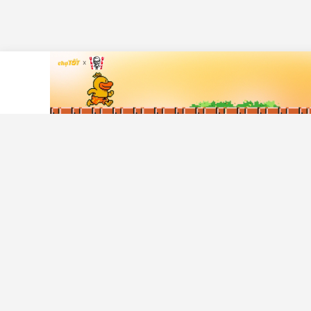
Tải ứng dụng Chợ Tốt
Hỗ trợ khá
Trung tâm t
An toàn mu
Liên hệ hỗ t
CÔNG TY TNHH CHỢ TỐT - Người đại diện theo pháp luật: Nguyễn T