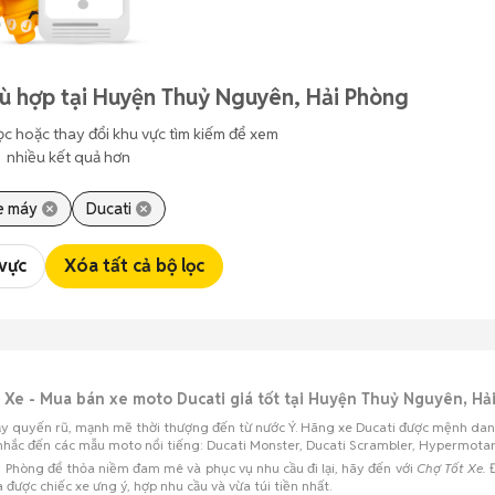
ù hợp tại Huyện Thuỷ Nguyên, Hải Phòng
ọc hoặc thay đổi khu vực tìm kiếm để xem
nhiều kết quả hơn
e máy
Ducati
 vực
Xóa tất cả bộ lọc
 Xe - Mua bán xe moto Ducati giá tốt tại Huyện Thuỷ Nguyên, H
đầy quyến rũ, mạnh mẽ thời thượng đến từ nước Ý. Hãng xe Ducati được mệnh danh
 nhắc đến các mẫu moto nổi tiếng: Ducati Monster, Ducati Scrambler, Hypermotar
Phòng để thỏa niềm đam mê và phục vụ nhu cầu đi lại, hãy đến với
Chợ Tốt Xe.
Đ
được chiếc xe ưng ý, hợp nhu cầu và vừa túi tiền nhất.