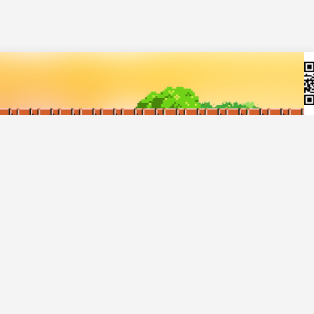
ch hàng
Về Chợ Tốt
rợ giúp
Giới thiệu
a bán
Quy chế hoạt động sàn
rợ
Chính sách bảo mật
Giải quyết tranh chấp
Tuyển dụng
Truyền thông
Blog
rọng Tấn; GPDKKD: 0312120782 do Sở KH & ĐT TP.HCM cấp ngày 11/01/2013;