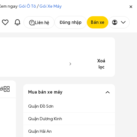
. Xem ngay
Gói Ô Tô
/
Gói Xe Máy
Đăng nhập
Bán xe
Liên hệ
Xoá
lọc
ới
Mua bán xe máy
Quận Đồ Sơn
Quận Dương Kinh
Quận Hải An