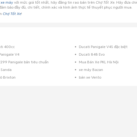
 xe máy
với mức giá tốt nhất, hãy đăng tin rao bán trên
Chợ Tốt Xe.
Hãy đưa chiế
ảm bảo đầy đủ, chi tiết, chính xác và hình ảnh thực tế thuyết phục người mua.
ên
Chợ Tốt Xe
!
ti 400cc
Ducati Panigale V4S đặc biệt
Panigale V4
Ducati 848 Evo
1299 Panigale bản tiêu chuẩn
Mua Bán Xe PKL Hà Nội
 Sanda
xe máy Bazan
ô Brixton
bán xe Vento