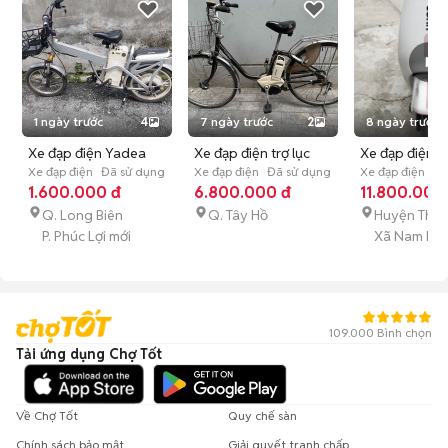
1 ngày trước
4
7 ngày trước
2
8 ngày trước
Xe đạp điện Yadea
Xe đạp điện trợ lục
Xe đạp điện 
Bạc Đã qua sử dụng
Xe đạp điện
Đã sử dụng
nhật bản Nâu 26 inch
Xe đạp điện
Đã sử dụng
Trắng hồng
Xe đạp điện
Vi
1.600.000 đ
6.800.000 đ
Nam
11.800.000
Đã sử dụ
Q. Long Biên
Q. Tây Hồ
Huyện Thanh
P. Phúc Lợi mới
Xã Nam Phù
109.000 Bình chọn
Tải ứng dụng Chợ Tốt
Về Chợ Tốt
Quy chế sàn
Chính sách bảo mật
Giải quyết tranh chấp