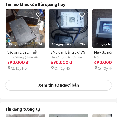
Tin rao khác của Bùi quang huy
10 ngày trước
3
10 ngày trước
2
10 ngày trước
Sạc pin Lithium sắt
BMS cân bằng JK 17S
Máy đo nội trở
48V 10A quạt tản
Đã sử dụng (chưa sửa
60-100A
Đã sử dụng (chưa sửa
Dưới 400V Mớ
Mới
chữa)
390.000 đ
chữa)
690.000 đ
690.000 đ
nhiệt
Q. Tây Hồ
Q. Tây Hồ
Q. Tây Hồ
Xem tin từ người bán
Tin đăng tương tự