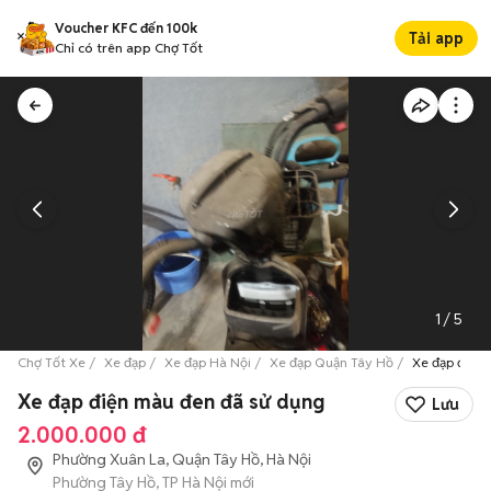
Voucher KFC đến 100k
Tải app
Chỉ có trên app Chợ Tốt
1
/
5
Chợ Tốt Xe
Xe đạp
Xe đạp Hà Nội
Xe đạp Quận Tây Hồ
Xe đạp điện
Xe đạp điện màu đen đã sử dụng
Lưu
2.000.000 đ
Phường Xuân La, Quận Tây Hồ, Hà Nội
Phường Tây Hồ, TP Hà Nội mới