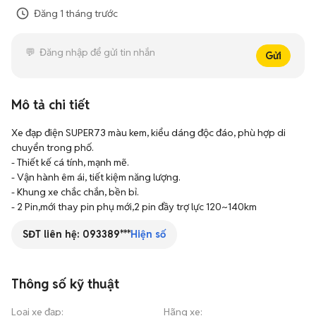
Đăng
1 tháng trước
Gửi
Mô tả chi tiết
Xe đạp điện SUPER73 màu kem, kiểu dáng độc đáo, phù hợp di 
chuyển trong phố. 

- Thiết kế cá tính, mạnh mẽ. 

- Vận hành êm ái, tiết kiệm năng lượng. 

- Khung xe chắc chắn, bền bỉ.

- 2 Pin,mới thay pin phụ mới,2 pin đầy trợ lực 120~140km
SĐT liên hệ:
093389***
Hiện số
Thông số kỹ thuật
Loại xe đạp
:
Hãng xe
: