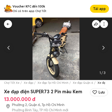
Voucher KFC đến 100k
Tải app
Chỉ có trên app Chợ Tốt
1
/
3
Chợ Tốt Xe
Xe đạp
Xe đạp Tp Hồ Chí Minh
Xe đạp Quận 6
Xe đạp đi
Xe đạp điện SUPER73 2 Pin màu Kem
Lưu
13.000.000 đ
Phường 2, Quận 6, Tp Hồ Chí Minh
Phường Bình Tây, TP Hồ Chí Minh mới