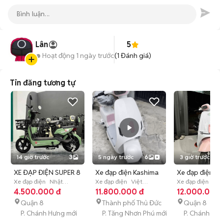
Lân
5
Hoạt động 1 ngày trước
(
1
Đánh giá)
Tin đăng tương tự
14 giờ trước
3
5 ngày trước
6
3 giờ trước
XE ĐẠP ĐIỆN SUPER 8
Xe đạp điện Kashima
Xe đạp điện V
MỚI 100%
Xe đạp điện
Nhật
V1 Plus Đen
Xe đạp điện
Việt
Trắng hồng
Xe đạp điện
Kh
Bản
4.500.000 đ
Mới
Nam
11.800.000 đ
L (55.5 cm)
Mới
12.000.000
Quận 8
Thành phố Thủ Đức
Quận 8
P. Chánh Hưng mới
P. Tăng Nhơn Phú mới
P. Chánh H