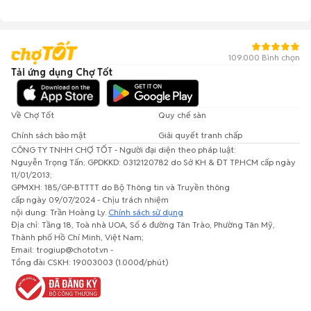
109.000 Bình chọn
Tải ứng dụng Chợ Tốt
Về Chợ Tốt
Quy chế sàn
Chính sách bảo mật
Giải quyết tranh chấp
CÔNG TY TNHH CHỢ TỐT - Người đại diện theo pháp luật:
Nguyễn Trọng Tấn; GPDKKD: 0312120782 do Sở KH & ĐT TP.HCM cấp ngày
11/01/2013;
GPMXH: 185/GP-BTTTT do Bộ Thông tin và Truyền thông
cấp ngày 09/07/2024 - Chịu trách nhiệm
nội dung: Trần Hoàng Ly.
Chính sách sử dụng
Địa chỉ: Tầng 18, Toà nhà UOA, Số 6 đường Tân Trào, Phường Tân Mỹ,
Thành phố Hồ Chí Minh, Việt Nam;
Email: trogiup@chotot.vn -
Tổng đài CSKH: 19003003 (1.000đ/phút)