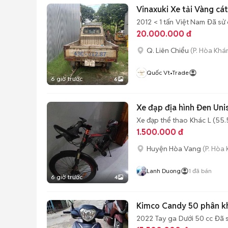
Vinaxuki Xe tải Vàng cát
2012
< 1 tấn
Việt Nam
Đã sử
20.000.000 đ
Q. Liên Chiểu
(P. Hòa Khá
Quốc Vt•trade
6 giờ trước
6
Xe đạp địa hình Đen Uni
Xe đạp thể thao
Khác
L (55.
1.500.000 đ
Huyện Hòa Vang
(P. Hòa
Lanh Duong
1
đã bán
6 giờ trước
4
Kimco Candy 50 phân kh
2022
Tay ga
Dưới 50 cc
Đã 