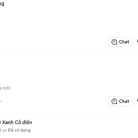
ng
Chat
g mới)
Chat
n
0 Xanh Cổ điển
5 cc
Đã sử dụng