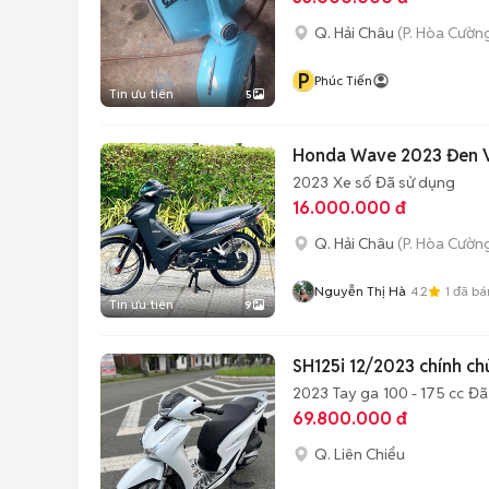
Q. Hải Châu
(P. Hòa Cườn
P
Phúc Tiến
Tin ưu tiên
5
Honda Wave 2023 Đen 
2023
Xe số
Đã sử dụng
16.000.000 đ
Q. Hải Châu
(P. Hòa Cườn
Nguyễn Thị Hà
4.2
1
đã bá
Tin ưu tiên
9
SH125i 12/2023 chính ch
2023
Tay ga
100 - 175 cc
Đã
69.800.000 đ
Q. Liên Chiểu