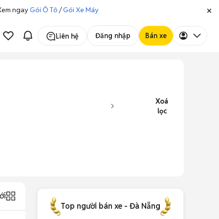
. Xem ngay
Gói Ô Tô
/
Gói Xe Máy
Đăng nhập
Bán xe
Liên hệ
Xoá
lọc
ới
Top người bán xe - Đà Nẵng