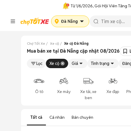
Từ 1/6/2026, Gói Hội Viên Tăng T
Đà Nẵng
Chợ Tốt Xe
Xe cộ
Xe cộ Đà Nẵng
Mua bán xe tại Đà Nẵng cập nhật 08/2026
Lọc
Xe cộ
Giá
Tình trạng
Đăng
Ô tô
Xe máy
Xe tải, xe
Xe đạp
Ph
ben
Tất cả
Cá nhân
Bán chuyên