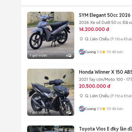
SYM Elegant 50cc 2026 
2026
Xe số
Dưới 50 cc
Đã s
14.200.000 đ
Q. Liên Chiểu
(P. Hòa Khá
Cuong
5.0
113
đã bán
7 giờ trước
6
Honda Winner X 150 ABS,
2021
Tay côn/Moto
100 - 17
20.500.000 đ
Q. Liên Chiểu
(P. Hòa Khá
Cuong
5.0
113
đã bán
7 giờ trước
6
Toyota Vios E đky lần đ