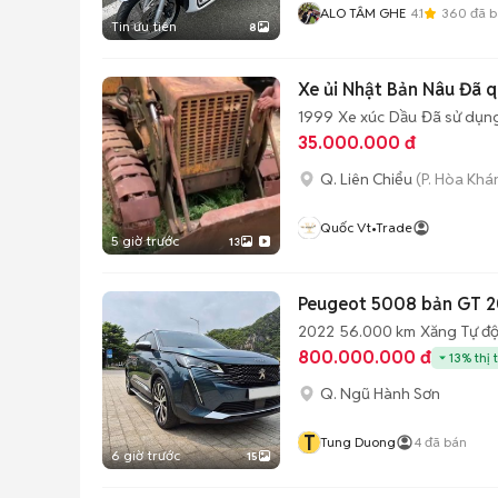
ALO TÂM GHE
4.1
360
đã b
Tin ưu tiên
8
Xe ủi Nhật Bản Nâu Đã 
1999
Xe xúc
Dầu
Đã sử dụn
35.000.000 đ
Q. Liên Chiểu
(P. Hòa Khá
Quốc Vt•trade
5 giờ trước
13
2022
56.000 km
Xăng
Tự đ
800.000.000 đ
13% thị 
Q. Ngũ Hành Sơn
T
Tung Duong
4
đã bán
6 giờ trước
15