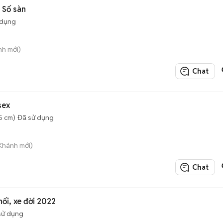
 Số sàn
 dụng
nh mới)
Chat
sex
5 cm)
Đã sử dụng
 Khánh mới)
Chat
ối, xe đời 2022
sử dụng