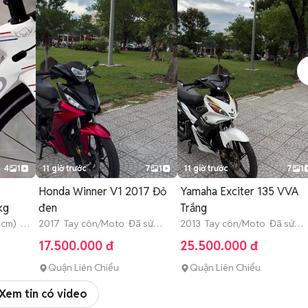
4
1
11 giờ trước
7
1
11 giờ trước
7
1
Honda Winner V1 2017 Đỏ
Yamaha Exciter 135 VVA
kg
đen
Trắng
3 cm) Đã
2017 Tay côn/Moto Đã sử
2013 Tay côn/Moto Đã sử
dụng
dụng
17.500.000 đ
25.500.000 đ
Quận Liên Chiểu
Quận Liên Chiểu
Xem tin có video