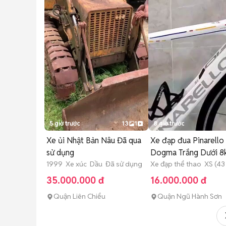
5 giờ trước
13
1
8 giờ trước
Xe ủi Nhật Bản Nâu Đã qua
Xe đạp đua Pinarello
sử dụng
Dogma Trắng Dưới 8
1999 Xe xúc Dầu Đã sử dụng
Xe đạp thể thao XS (4
sử dụng
35.000.000 đ
16.000.000 đ
Quận Liên Chiểu
Quận Ngũ Hành Sơn