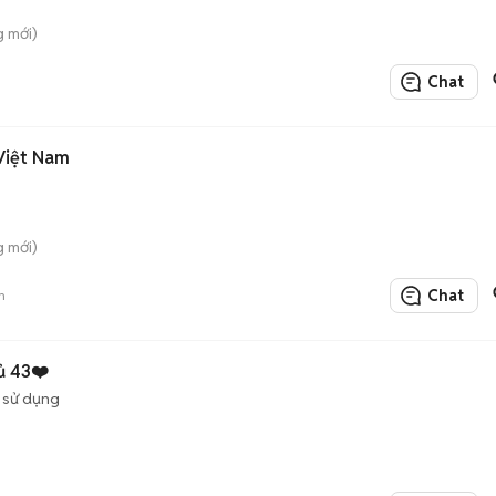
g mới)
Chat
Việt Nam
g mới)
Chat
n
ủ 43❤️
 sử dụng