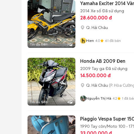
Yamaha Exciter 2014 Và
2014
Xe số
Đã sử dụng
28.600.000 đ
Q. Hải Châu
h
Hien
4.0
61
đã bán
Tin ưu tiên
7
Honda AB 2009 Đen
2009
Tay ga
Đã sử dụng
14.500.000 đ
Q. Hải Châu
(P. Hòa Cườn
Nguyễn Thị Hà
4.2
1
đã bá
Tin ưu tiên
4
Piaggio Vespa Super 15
1990
Tay côn/Moto
100 - 17
33.000.000 đ