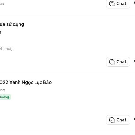
Chat
án
qua sử dụng
g
nh mới)
Chat
Peugeot 5008 bản GT 2022 Xanh Ngọc Lục Bảo
ộng
trường
Chat