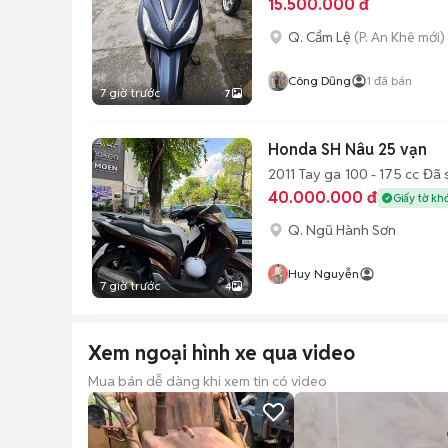
15.500.000 đ
Q. Cẩm Lệ
(P. An Khê mới)
Công Dũng
1
đã bán
7 giờ trước
7
Honda SH Nâu 25 vạn
2011
Tay ga
100 - 175 cc
Đã 
40.000.000 đ
Giấy tờ kh
Q. Ngũ Hành Sơn
Huy Nguyễn
7 giờ trước
4
Xem ngoại hình xe qua video
Mua bán dễ dàng khi xem tin có video