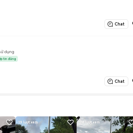
Chat
sử dụng
ớp tin đăng
Chat
19
lượt xem
78
lượt xem