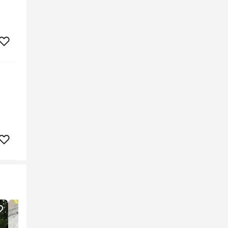
169
lượt xem