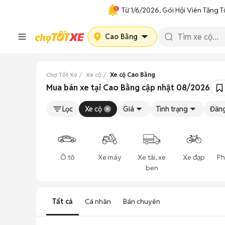
Từ 1/6/2026, Gói Hội Viên Tăng T
Cao Bằng
Chợ Tốt Xe
Xe cộ
Xe cộ Cao Bằng
Mua bán xe tại Cao Bằng cập nhật 08/2026
Lọc
Xe cộ
Giá
Tình trạng
Đăng
Ô tô
Xe máy
Xe tải, xe
Xe đạp
Ph
ben
Tất cả
Cá nhân
Bán chuyên