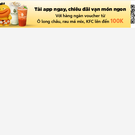
ch hàng
Về Chợ Tốt
rợ giúp
Giới thiệu
a bán
Quy chế hoạt động sàn
rợ
Chính sách bảo mật
Giải quyết tranh chấp
Tuyển dụng
Truyền thông
Blog