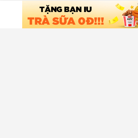
Tải ứng dụng Chợ Tốt
Hỗ trợ khá
Trung tâm t
An toàn mu
Liên hệ hỗ t