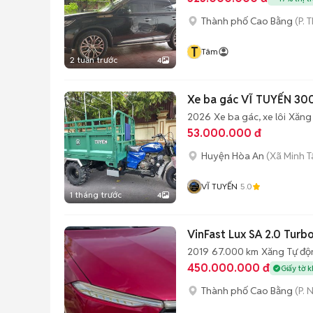
Thành phố Cao Bằng
(P. 
T
Tâm
2 tuần trước
4
Xe ba gác VĨ TUYẾN 300
2026
Xe ba gác, xe lôi
Xăng
53.000.000 đ
Huyện Hòa An
(Xã Minh T
VĨ TUYẾN
5.0
1 tháng trước
4
VinFast Lux SA 2.0 Tur
2019
67.000 km
Xăng
Tự độ
450.000.000 đ
Giấy tờ 
Thành phố Cao Bằng
(P. 