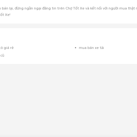
 bán lại, đừng ngần ngại đăng tin trên Chợ Tốt Xe và kết nối với người mua thậ
ốt Xe!
ô giá rẻ
mua bán xe tải
 cũ