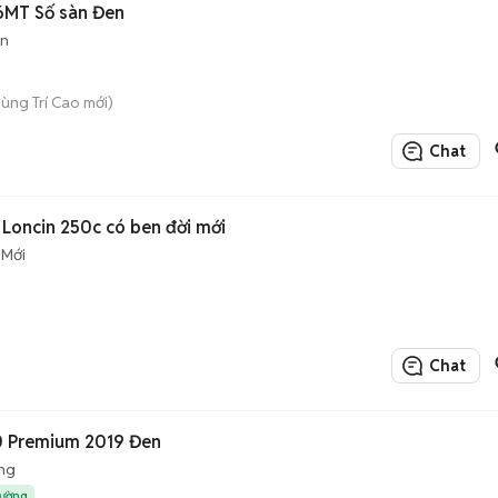
.6MT Số sàn Đen
àn
Nùng Trí Cao mới)
Chat
Loncin 250c có ben đời mới
Mới
Chat
.0 Premium 2019 Đen
ng
rường