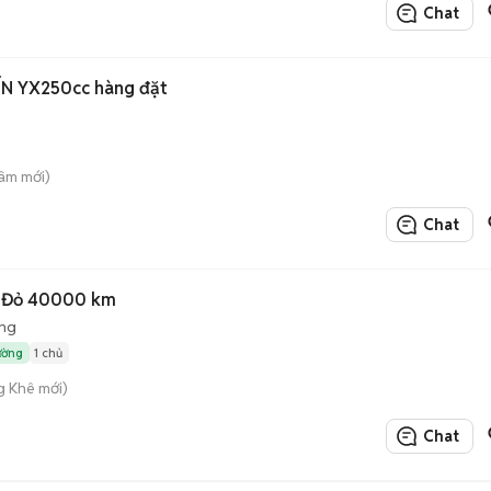
Chat
VĨ TUYẾN YX250cc hàng đặt
âm mới)
Chat
1 Đỏ 40000 km
ộng
ường
1 chủ
 Khê mới)
Chat