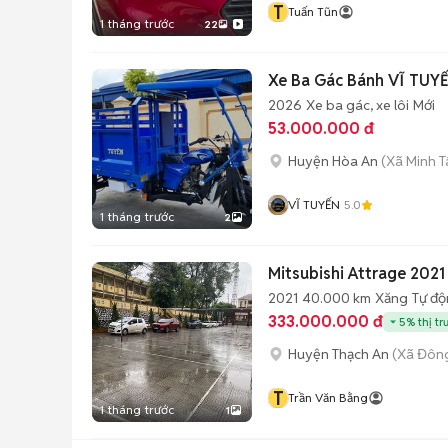
T
Tuấn Tũn
1 tháng trước
22
Xe Ba Gác Bánh 
2026
Xe ba gác, xe lôi
Mới
53.000.000 đ
Huyện Hòa An
(Xã Minh T
VĨ TUYẾN
5.0
1 tháng trước
2
Mitsubishi Attrage 202
2021
40.000 km
Xăng
Tự đ
333.000.000 đ
5% thị tr
Huyện Thạch An
(Xã Đông
T
Trần Văn Bằng
1 tháng trước
1