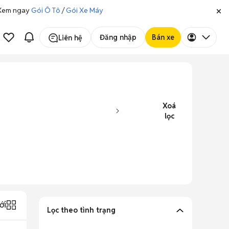
. Xem ngay
Gói Ô Tô
/
Gói Xe Máy
Đăng nhập
Bán xe
Liên hệ
Xoá
lọc
ới
Lọc theo tình trạng