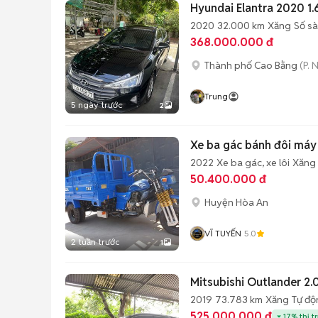
Hyundai Elantra 2020 1
2020
32.000 km
Xăng
Số s
368.000.000 đ
Thành phố Cao Bằng
(P. 
Trung
5 ngày trước
2
Xe ba gác bánh đôi máy 
2022
Xe ba gác, xe lôi
Xăng
50.400.000 đ
Huyện Hòa An
VĨ TUYẾN
5.0
2 tuần trước
1
Mitsubishi Outlander 2
2019
73.783 km
Xăng
Tự độ
525.000.000 đ
17% thị t