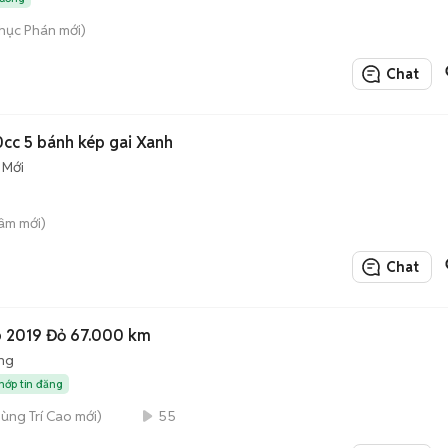
Thục Phán mới)
Chat
cc 5 bánh kép gai Xanh
Mới
âm mới)
Chat
bo 2019 Đỏ 67.000 km
ng
khớp tin đăng
Nùng Trí Cao mới)
55