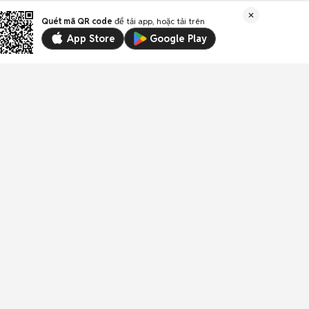
Quét mã QR code
để tải app, hoặc tải trên
App Store
Google Play
Liên kết
Email:
trogiup@chotot.vn
CSKH:
19003003
(1.000đ/phút)
Địa chỉ: Tầng 18, Toà nhà UOA, Số 6 đường Tân
Trào, Phường Tân Mỹ, Thành phố Hồ Chí Minh,
Việt Nam