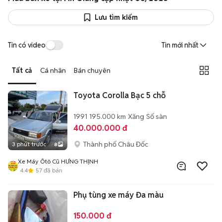
Lưu tìm kiếm
Tin có video
Tin mới nhất
Tất cả
Cá nhân
Bán chuyên
Toyota Corolla Bạc 5 chỗ
1991
195.000 km
Xăng
Số sàn
40.000.000 đ
Thành phố Châu Đốc
3 phút trước
8
Xe Máy Ôtô Cũ HƯNG THỊNH
4.4
57
đã bán
Phụ tùng xe máy Đa màu
150.000 đ