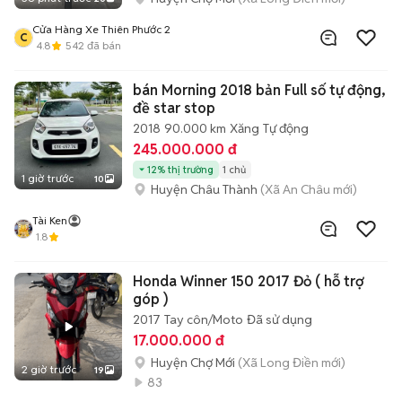
Cửa Hàng Xe Thiên Phước 2
C
4.8
542
đã bán
bán Morning 2018 bản Full số tự động,
đề star stop
2018
90.000 km
Xăng
Tự động
245.000.000 đ
12% thị trường
1 chủ
1 giờ trước
10
Huyện Châu Thành
(Xã An Châu mới)
Tài Ken
1.8
Honda Winner 150 2017 Đỏ ( hỗ trợ
góp )
2017
Tay côn/Moto
Đã sử dụng
17.000.000 đ
Huyện Chợ Mới
(Xã Long Điền mới)
2 giờ trước
19
83