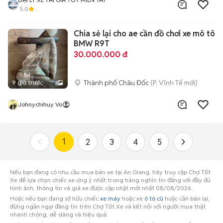
5.0
Chia sẻ lại cho ae cần đồ chơi xe mô tô
BMW R9T
30.000.000 đ
Thành phố Châu Đốc
(P. Vĩnh Tế mới)
9 giờ trước
3
Johnychihuy Vo
1
2
3
4
5
Nếu bạn đang có nhu cầu mua bán xe tại An Giang, hãy truy cập Chợ Tốt
Xe để lựa chọn chiếc xe ưng ý nhất trong hàng nghìn tin đăng với đầy đủ
hình ảnh, thông tin và giá xe được cập nhật mới nhất 08/08/2026.
Hoặc nếu bạn đang sở hữu chiếc
xe máy
hoặc xe
ô tô cũ
hoặc cần bán lại,
đừng ngần ngại đăng tin trên Chợ Tốt Xe và kết nối với người mua thật
nhanh chóng, dễ dàng và hiệu quả.