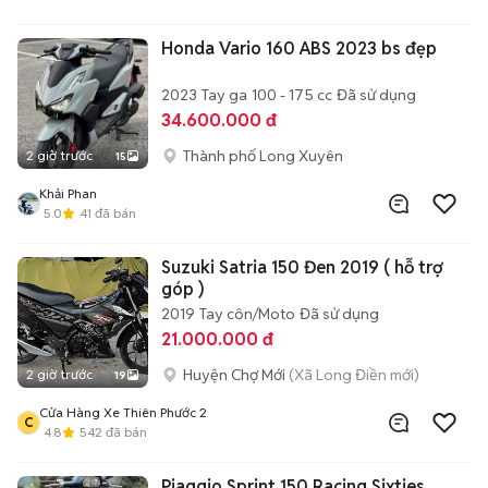
Honda Vario 160 ABS 2023 bs đẹp
2023
Tay ga
100 - 175 cc
Đã sử dụng
34.600.000 đ
Thành phố Long Xuyên
2 giờ trước
15
Khải Phan
5.0
41
đã bán
Suzuki Satria 150 Đen 2019 ( hỗ trợ
góp )
2019
Tay côn/Moto
Đã sử dụng
21.000.000 đ
Huyện Chợ Mới
(Xã Long Điền mới)
2 giờ trước
19
Cửa Hàng Xe Thiên Phước 2
C
4.8
542
đã bán
Piaggio Sprint 150 Racing Sixties