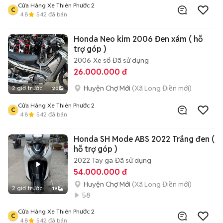
Cửa Hàng Xe Thiên Phước 2
C
4.8
542
đã bán
Honda Neo kim 2006 Đen xám ( hỗ
trợ góp )
2006
Xe số
Đã sử dụng
26.000.000 đ
Huyện Chợ Mới
(Xã Long Điền mới)
2 giờ trước
20
Cửa Hàng Xe Thiên Phước 2
C
4.8
542
đã bán
Honda SH Mode ABS 2022 Trắng đen (
hỗ trợ góp )
2022
Tay ga
Đã sử dụng
54.000.000 đ
Huyện Chợ Mới
(Xã Long Điền mới)
2 giờ trước
19
58
Cửa Hàng Xe Thiên Phước 2
C
4.8
542
đã bán