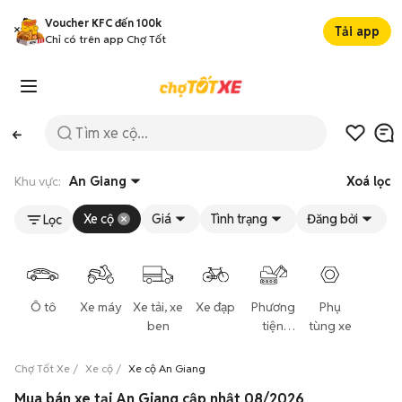
Voucher KFC đến 100k
Tải app
Chỉ có trên app Chợ Tốt
Khu vực:
An Giang
Xoá lọc
Xe cộ
Giá
Tình trạng
Đăng bởi
Lọc
Ô tô
Xe máy
Xe tải, xe
Xe đạp
Phương
Phụ
ben
tiện
tùng xe
khác
Chợ Tốt Xe
Xe cộ
Xe cộ An Giang
Mua bán xe tại An Giang cập nhật 08/2026