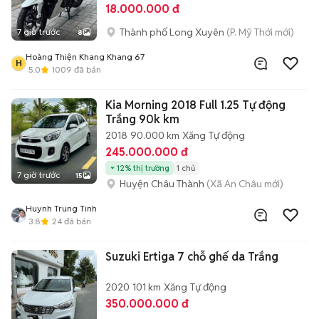
18.000.000 đ
Thành phố Long Xuyên
(P. Mỹ Thới mới)
7 giờ trước
8
Hoàng Thiện Khang Khang 67
H
5.0
1009
đã bán
Kia Morning 2018 Full 1.25 Tự động
Trắng 90k km
2018
90.000 km
Xăng
Tự động
245.000.000 đ
12% thị trường
1 chủ
7 giờ trước
15
Huyện Châu Thành
(Xã An Châu mới)
Huynh Trung Tinh
3.8
24
đã bán
Suzuki Ertiga 7 chỗ ghế da Trắng
2020
101 km
Xăng
Tự động
350.000.000 đ