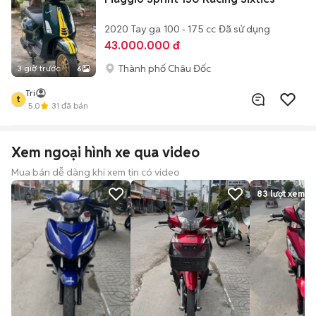
2020
Tay ga
100 - 175 cc
Đã sử dụng
43.000.000 đ
Thành phố Châu Đốc
3 giờ trước
6
Tri
t
5.0
31
đã bán
Xem ngoại hình xe qua video
Mua bán dễ dàng khi xem tin có video
83
lượt xem