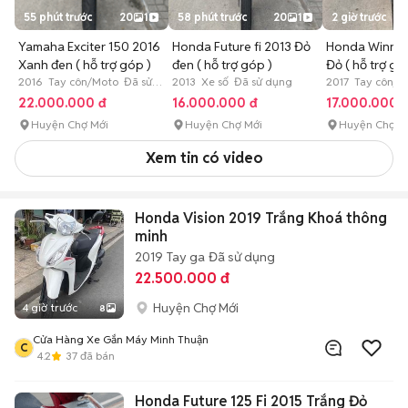
55 phút trước
20
1
58 phút trước
20
1
2 giờ trước
Yamaha Exciter 150 2016
Honda Future fi 2013 Đỏ
Honda Winner
Xanh đen ( hỗ trợ góp )
đen ( hỗ trợ góp )
Đỏ ( hỗ trợ gó
2016 Tay côn/Moto Đã sử
2013 Xe số Đã sử dụng
2017 Tay côn/M
dụng
dụng
22.000.000 đ
16.000.000 đ
17.000.000 
Huyện Chợ Mới
Huyện Chợ Mới
Huyện Chợ M
Xem tin có video
Honda Vision 2019 Trắng Khoá thông
minh
2019
Tay ga
Đã sử dụng
22.500.000 đ
Huyện Chợ Mới
4 giờ trước
8
Cửa Hàng Xe Gắn Máy Minh Thuận
C
4.2
37
đã bán
Honda Future 125 Fi 2015 Trắng Đỏ