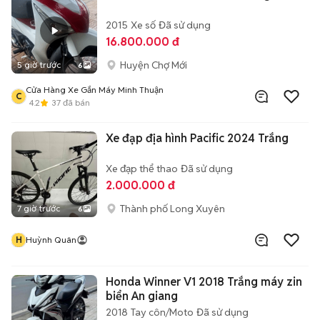
2015
Xe số
Đã sử dụng
16.800.000 đ
Huyện Chợ Mới
5 giờ trước
6
Cửa Hàng Xe Gắn Máy Minh Thuận
C
4.2
37
đã bán
Xe đạp địa hình Pacific 2024 Trắng
Xe đạp thể thao
Đã sử dụng
2.000.000 đ
Thành phố Long Xuyên
7 giờ trước
6
H
Huỳnh Quân
Honda Winner V1 2018 Trắng máy zin
biển An giang
2018
Tay côn/Moto
Đã sử dụng