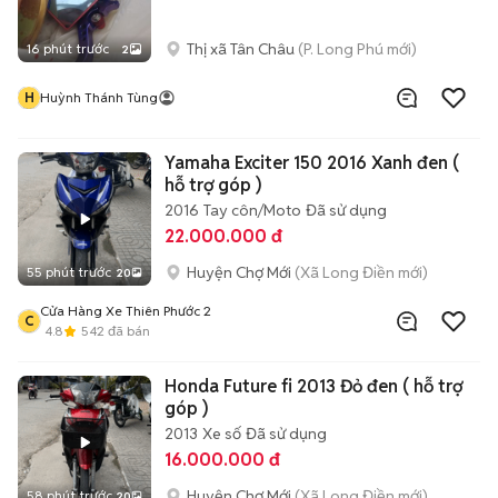
Thị xã Tân Châu
(P. Long Phú mới)
16 phút trước
2
H
Huỳnh Thánh Tùng
Yamaha Exciter 150 2016 Xanh đen (
hỗ trợ góp )
2016
Tay côn/Moto
Đã sử dụng
22.000.000 đ
Huyện Chợ Mới
(Xã Long Điền mới)
55 phút trước
20
Cửa Hàng Xe Thiên Phước 2
C
4.8
542
đã bán
Honda Future fi 2013 Đỏ đen ( hỗ trợ
góp )
2013
Xe số
Đã sử dụng
16.000.000 đ
Huyện Chợ Mới
(Xã Long Điền mới)
58 phút trước
20