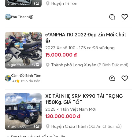
Huyện Tri Tôn
8 giờ trước
8
Phu Thanh
✅ANPHA 110 2022 Đẹp Zin Mới Chát
👍
2022
Xe số
100 - 175 cc
Đã sử dụng
15.000.000 đ
Thành phố Long Xuyên
(P. Bình Đức mới)
8 giờ trước
12
Cầm Đồ Bình Tâm
4.1
1216
đã bán
XE TẢI NHẸ SRM K990 TẢI TRỌNG
1150Kg. GIÁ TỐT
2025
< 1 tấn
Việt Nam
Mới
130.000.000 đ
Huyện Châu Thành
(Xã An Châu mới)
9 giờ trước
6
ĐẠI LÝ XE TẢI GIÁ TỐT MIỀN TÂY