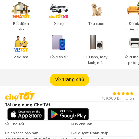
Bất động
Xe cộ
Thú cưng
Đồ gi
sản
dụng, 
thất, c
cảnh
Việc làm
Đồ điện tử
Tủ lạnh, máy
Đồ dùng
lạnh, máy
phòng
giặt
công n
nghiệ
Về trang chủ
109.000 Bình chọn
Tải ứng dụng Chợ Tốt
Về Chợ Tốt
Quy chế sàn
Chính sách bảo mật
Giải quyết tranh chấp