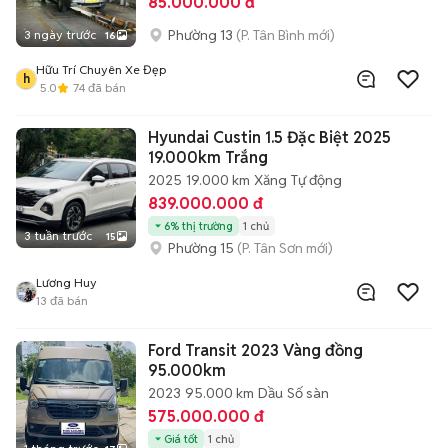
85.000.000 đ
Phường 13
(P. Tân Bình mới)
3 ngày trước
16
Hữu Trí Chuyên Xe Đẹp
h
5.0
74
đã bán
Hyundai Custin 1.5 Đặc Biệt 2025
19.000km Trắng
2025
19.000 km
Xăng
Tự động
839.000.000 đ
6% thị trường
1 chủ
3 tuần trước
15
Phường 15
(P. Tân Sơn mới)
Lương Huy
13
đã bán
Ford Transit 2023 Vàng đồng
95.000km
2023
95.000 km
Dầu
Số sàn
575.000.000 đ
Giá tốt
1 chủ