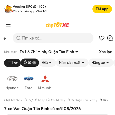
Voucher KFC đến 100k
Tải app
Chỉ có trên app Chợ Tốt
Khu vực:
Tp Hồ Chí Minh, Quận Tân Bình
Xoá lọc
Ô tô
Giá
Năm sản xuất
Hãng xe
Lọc
Hyundai
Ford
Mitsubishi
Chợ Tốt Xe
Ô tô
Ô tô Tp Hồ Chí Minh
Ô tô Quận Tân Bình
Ô tô van Q
7 xe Van Quận Tân Bình cũ mới 08/2026