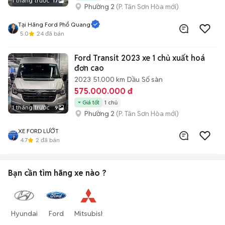
1 tháng trước
17
Phường 2
(P. Tân Sơn Hòa mới)
Tại Hãng Ford Phổ Quang
5.0
24
đã bán
Ford Transit 2023 xe 1 chủ xuất hoá
đơn cao
2023
51.000 km
Dầu
Số sàn
575.000.000 đ
Giá tốt
1 chủ
1 tháng trước
9
Phường 2
(P. Tân Sơn Hòa mới)
XE FORD LƯỚT
4.7
2
đã bán
Bạn cần tìm
hãng xe
nào ?
Hyundai
Ford
Mitsubishi