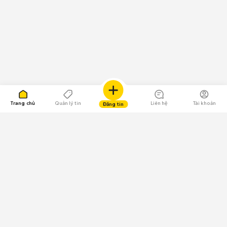
Trang chủ
Quản lý tin
Liên hệ
Tài khoản
Đăng tin
109.000 Bình chọn
Tải ứng dụng Chợ Tốt