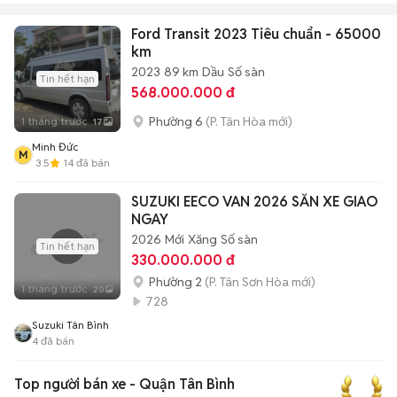
Ford Transit 2023 Tiêu chuẩn - 65000
km
2023
89 km
Dầu
Số sàn
Tin hết hạn
568.000.000 đ
Phường 6
(P. Tân Hòa mới)
1 tháng trước
17
Minh Đức
M
3.5
14
đã bán
SUZUKI EECO VAN 2026 SẴN XE GIAO
NGAY
2026
Mới
Xăng
Số sàn
Tin hết hạn
330.000.000 đ
Phường 2
(P. Tân Sơn Hòa mới)
1 tháng trước
20
728
Suzuki Tân Bình
4
đã bán
Top người bán xe - Quận Tân Bình