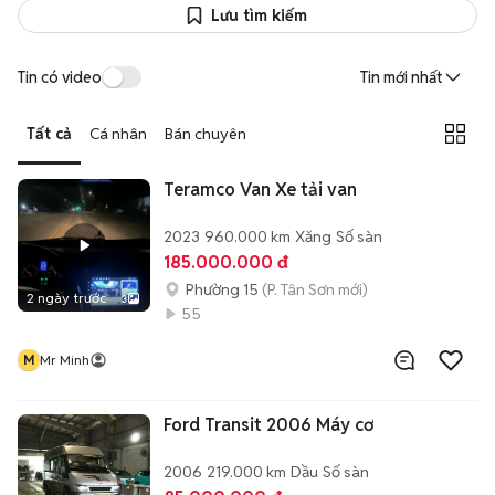
Lưu tìm kiếm
Tin có video
Tin mới nhất
Tất cả
Cá nhân
Bán chuyên
Teramco Van Xe tải van
2023
960.000 km
Xăng
Số sàn
185.000.000 đ
Phường 15
(P. Tân Sơn mới)
2 ngày trước
3
55
M
Mr Minh
Ford Transit 2006 Máy cơ
2006
219.000 km
Dầu
Số sàn