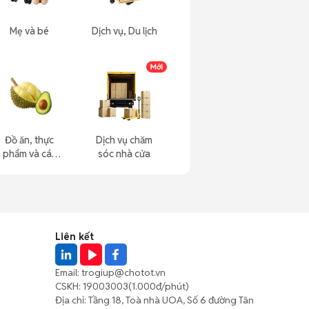
Mẹ và bé
Dịch vụ, Du lịch
Đồ ăn, thực
Dịch vụ chăm
phẩm và các
sóc nhà cửa
loại khác
Liên kết
Email:
trogiup@chotot.vn
CSKH:
19003003
(1.000đ/phút)
Địa chỉ: Tầng 18, Toà nhà UOA, Số 6 đường Tân