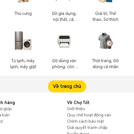
Thú cưng
Đồ gia dụng,
Giải trí, Thể
nội thất, cây
thao, Sở thích
cảnh
Tủ lạnh, máy
Đồ dùng văn
Thời trang, Đồ
lạnh, máy giặt
phòng, công
dùng cá nhân
nông nghiệp
Về trang chủ
ch hàng
Về Chợ Tốt
rợ giúp
Giới thiệu
a bán
Quy chế hoạt động sàn
rợ
Chính sách bảo mật
Giải quyết tranh chấp
Tuyển dụng