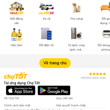
Bất động
Xe cộ
Thú cưng
Đồ gi
sản
dụng, 
thất, c
cảnh
Việc làm
Đồ điện tử
Tủ lạnh, máy
Đồ dùng
lạnh, máy
phòng
giặt
công n
nghiệ
Về trang chủ
109.000 Bình chọn
Tải ứng dụng Chợ Tốt
Về Chợ Tốt
Quy chế sàn
Chính sách bảo mật
Giải quyết tranh chấp