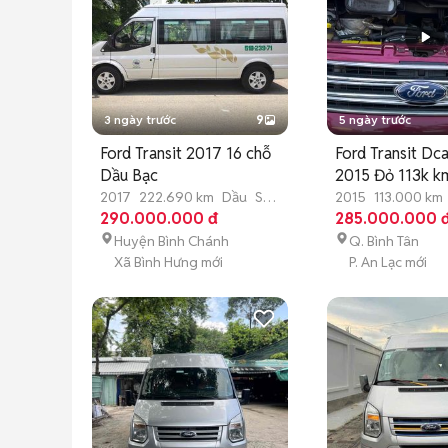
3 ngày trước
9
5 ngày trước
Ford Transit 2017 16 chỗ
Ford Transit Dc
Dầu Bạc
2015 Đỏ 113k k
2017
222.690 km
Dầu
Số
2015
113.000 km
sàn
290.000.000 đ
sàn
285.000.000 
Huyện Bình Chánh
Q. Bình Tân
Xã Bình Hưng mới
P. An Lạc mới