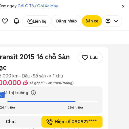
. Xem ngay
Gói Ô Tô
/
Gói Xe Máy
Đăng nhập
Bán xe
Liên hệ
ransit 2015 16 chỗ Sàn
Lưu
ạc
5.000 km
Dầu
Số sàn
> 1 chủ
00.000 đ
(Trả góp từ
2.38 triệu
/tháng)
 giá thị trường
ệu
264 triệu
286 triệu
Chat
Hiện số 090922****