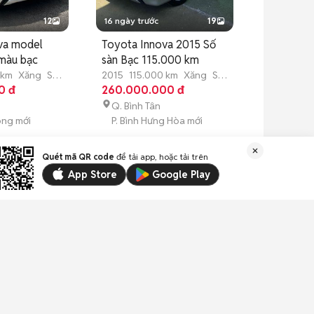
12
16 ngày trước
19
va model
Toyota Innova 2015 Số
 màu bạc
sàn Bạc 115.000 km
 km
Xăng
Số
2015
115.000 km
Xăng
Số
0 đ
sàn
260.000.000 đ
Q. Bình Tân
ông mới
P. Bình Hưng Hòa mới
Quét mã QR code
để tải app, hoặc tải trên
App Store
Google Play
9
10 giờ trước
14
ent 2020
Kia Forte 2012 Tự động
km
Bạc 7911 km