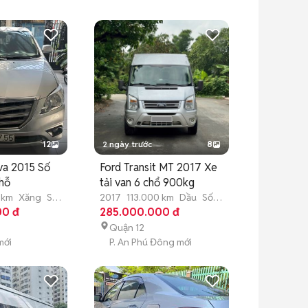
12
2 ngày trước
8
va 2015 Số
Ford Transit MT 2017 Xe
chỗ
tải van 6 chổ 900kg
 km
Xăng
Số
2017
113.000 km
Dầu
Số
00 đ
sàn
285.000.000 đ
Quận 12
mới
P. An Phú Đông mới