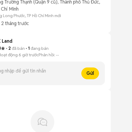
g Trường Thạnh (Quận 9 cũ), Thành phố Thủ Đức,
 Chí Minh
 Long Phước, TP Hồ Chí Minh mới
g
2 tháng trước
 Land
)
2
đã bán
1
đang bán
Hoạt động 6 giờ trước
Phản hồi:
--
Gửi