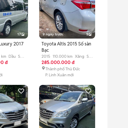
17
9 ngày trước
5
 Luxury 2017
Toyota Altis 2015 Số sàn
Bạc
 km
Dầu
Số
2015
110.000 km
Xăng
Số
0 đ
sàn
285.000.000 đ
Thành phố Thủ Đức
ới
P. Linh Xuân mới