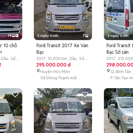
19
5 ngày trước
7
3 ngày trước
ar 10 chỗ
Ford Transit 2017 Xe Van
Ford Transit
m
Bạc
Bạc Số sàn
Dầu
Số
2017
10.000 km
Dầu
Số
2017
210.000
đ
sàn
295.000.000 đ
sàn
298.000.00
Huyện Hóc Môn
Q. Bình Tân
Xã Đông Thạnh mới
P. Tân Tạo m