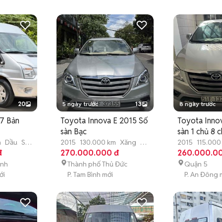
20
5 ngày trước
13
8 ngày trước
17 Bản
Toyota Innova E 2015 Số
Toyota Inno
sàn Bạc
sàn 1 chủ 8 
m
Dầu
Số
2015
130.000 km
Xăng
Số
2015
115.000
đ
sàn
270.000.000 đ
sàn
260.000.0
ánh
Thành phố Thủ Đức
Quận 5
ới
P. Tam Bình mới
P. An Đông 