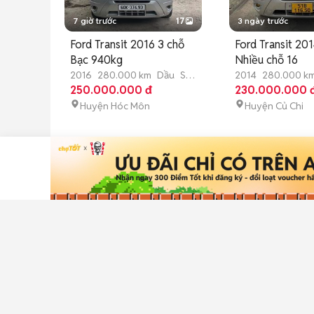
7 giờ trước
17
3 ngày trước
Ford Transit 2016 3 chỗ
Ford Transit 20
Bạc 940kg
Nhiều chỗ 16
2016
280.000 km
Dầu
Số
2014
280.000 k
sàn
250.000.000 đ
sàn
230.000.000 
Huyện Hóc Môn
Huyện Củ Chi
4 ngày trước
20
5 ngày trước
Toyota Innova E 2015 1
Toyota Innova 
Chủ từ đầu Zin đéc
Số sàn Bạc