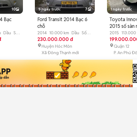
10
5 ngày trước
7
1 ngày trước
14 Bạc
Ford Transit 2014 Bạc 6
Toyota Inno
chỗ
2015 số sàn
m
Dầu
Số
2014
10.000 km
Dầu
Số
2015
113.000
đ
sàn
230.000.000 đ
sàn
199.000.00
Huyện Hóc Môn
Quận 12
Xã Đông Thạnh mới
P. An Phú Đ
12
4 ngày trước
15
3 ngày trước
2.0E 2015
Toyota Innova V 2009
Hyundai Acc
Bạc 110000 km
Bạc 93000 