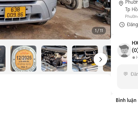
Phườn
Tp Hồ
Phường
Đăn
1
/
11
HX
(0
Bình luận