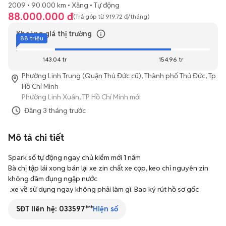
2009
90.000 km
Xăng
Tự động
88.000.000 đ
(Trả góp từ
919.72 đ
/tháng)
Khoảng giá thị trường
88 triệu
143.04 tr
154.96 tr
Phường Linh Trung (Quận Thủ Đức cũ), Thành phố Thủ Đức, Tp
Hồ Chí Minh
Phường Linh Xuân, TP Hồ Chí Minh mới
Đăng
3 tháng trước
Mô tả chi tiết
Spark số tự động ngay chủ kiểm mới 1 năm

Bà chị tập lái xong bán lại xe zin chất xe cọp, keo chỉ nguyên zin 
không đâm đụng ngập nước  

 .xe về sử dụng ngay không phải làm gì. Bao ký rút hồ sơ gốc
SĐT liên hệ:
033597***
Hiện số