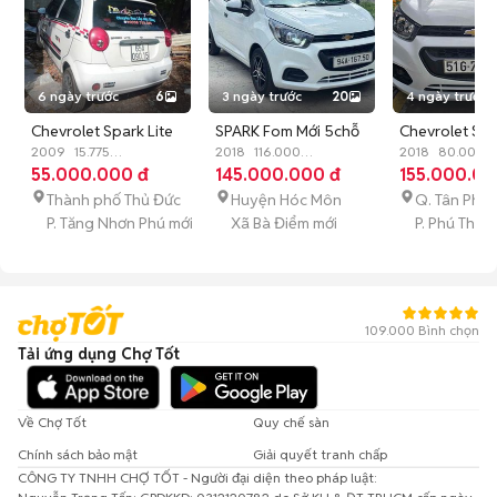
6 ngày trước
6
3 ngày trước
20
4 ngày trước
Chevrolet Spark Lite
SPARK Fom Mới 5chỗ
Chevrolet Sp
2009 Trắng
2009
15.775
2018 CỰC ĐẸP ZIN
2018
116.000
Số sàn Trắng
2018
80.000
km
55.000.000 đ
Xăng
Số sàn
km
145.000.000 đ
Xăng
Số sàn
km
155.000.00
Xăng
Số s
Full ĐỒ CHƠI
Thành phố Thủ Đức
Huyện Hóc Môn
Q. Tân Phú
P. Tăng Nhơn Phú mới
Xã Bà Điểm mới
P. Phú Thạn
109.000 Bình chọn
Tải ứng dụng Chợ Tốt
Về Chợ Tốt
Quy chế sàn
Chính sách bảo mật
Giải quyết tranh chấp
CÔNG TY TNHH CHỢ TỐT - Người đại diện theo pháp luật: