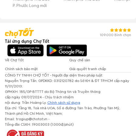
P. Phước Long mới
109.000 Bình chọn
Tải ứng dụng Chợ Tốt
Về Chợ Tốt
Quy chế sàn
Chính sách bảo mật
Giải quyết tranh chấp
CÔNG TY TNHH CHỢ TỐT - Người đại diện theo pháp luật:
Nguyễn Trọng Tấn; GPDKKD: 0312120782 do Sở KH & ĐT TP.HCM cấp ngày
11/01/2013;
GPMXH: 185/GP-BTTTT do Bộ Thông tin và Truyền thông
cấp ngày 09/07/2024 - Chịu trách nhiệm
nội dung: Trần Hoàng Ly.
Chính sách sử dụng
Địa chỉ: Tầng 18, Toà nhà UOA, Số 6 đường Tân Trào, Phường Tân Mỹ,
Thành phố Hồ Chí Minh, Việt Nam;
Email: trogiup@chotot.vn -
Tổng đài CSKH: 19003003 (1.000đ/phút)