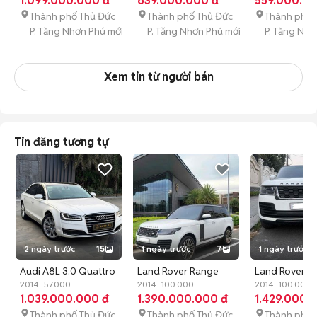
1.099.000.000 đ
639.000.000 đ
559.000.00
ghế da nâu
màu kem Nappa
mới 90%
Thành phố Thủ Đức
Thành phố Thủ Đức
Thành phố 
P. Tăng Nhơn Phú mới
P. Tăng Nhơn Phú mới
P. Tăng Nhơ
Xem tin từ người bán
Tin đăng tương tự
2 ngày trước
15
1 ngày trước
7
1 ngày trước
Audi A8L 3.0 Quattro
Land Rover Range
Land Rover R
2014 Trắng nội thất
2014
57.000
Rover HSE 3.0 2014
2014
100.000
Rover HSE 3.0
2014
100.000
km
1.039.000.000 đ
Xăng
Tự động
km
1.390.000.000 đ
Xăng
Tự động
km
1.429.000.
Xăng
Tự 
Kem
Trắng
Thành phố Thủ Đức
Thành phố Thủ Đức
Thành phố 