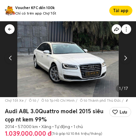
Voucher KFC đến 100k
Tải app
Chỉ có trên app Chợ Tốt
1
/
17
Chợ Tốt Xe
Ô tô
Ô tô Tp Hồ Chí Minh
Ô tô Thành phố Thủ Đức
Audi 
Audi A8L 3.0Quattro model 2015 siêu
Lưu
cọp nt kem 99%
2014
57.000 km
Xăng
Tự động
1 chủ
1.039.000.000 đ
(Trả góp từ
10.86 triệu
/tháng)