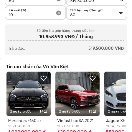
Lãi suất (%)
Thời hạn vay (Tháng)
Số tiền trả góp hàng tháng ước tính
10.858.993
VNĐ / Tháng
Trả trước:
519.500.000
VNĐ
Tin rao khác của Võ Văn Kiệt
2 ngày trước
14
2 ngày trước
13
2 ngày trước
Mercedes E180 sx
Vinfast Lux SA 2021
Jaguar XF 2.0
2021 up E300 full đồ
2021
45.000
Premium 4x4 ghế
2021
50.000
nhập Anh giữ 
2014
75.000
km
Xăng
Tự động
km
Xăng
Tự động
km
Xăng
Tự 