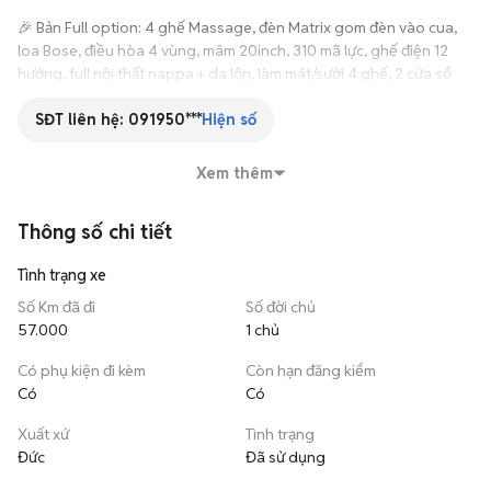
🎉 Bản Full option: 4 ghế Massage, đèn Matrix gom đèn vào cua, 
loa Bose, điều hòa 4 vùng, mâm 20inch, 310 mã lực, ghế điện 12 
hướng, full nội thất nappa + da lộn, làm mát/sưởi 4 ghế, 2 cửa sổ 
trời,...

SĐT liên hệ:
091950***
Hiện số
Cam kết khi mua xe tại Auto 2K: 

- Xe không đâm đụng, kết cấu nguyên bản

Xem thêm
- Xe không ngập nước, thủy kích

- Bao rút hồ sơ gốc

Thông số chi tiết
- Bảo hành 3 - 6 tháng

- Hỗ trợ thay thế phụ tùng giá tận gốc

Tình trạng xe
- Hỗ trợ kiểm tra định kỳ xe miễn phí

- Hỗ trợ giao xe tận nhà

Số Km đã đi
Số đời chủ
- Hỗ trợ đăng kiểm tại nhà

57.000
1 chủ
- Hỗ trợ quay đầu xe, lên đời xe giá ưu tiên.

Có phụ kiện đi kèm
Còn hạn đăng kiểm
Có
Có
☎️ *** - Auto 2K

✅ Xem xe TP. Thủ Đức, HCM.
Xuất xứ
Tình trạng
Đức
Đã sử dụng