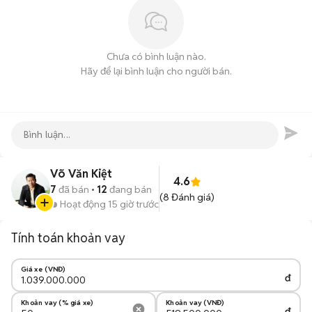
Chưa có bình luận nào.
Hãy để lại bình luận cho người bán.
Võ Văn Kiệt
4.6
7
đã bán
12
đang bán
(
8
Đánh giá)
Hoạt động 15 giờ trước
Tính toán khoản vay
Giá xe (VNĐ)
đ
Khoản vay (% giá xe)
Khoản vay (VNĐ)
đ