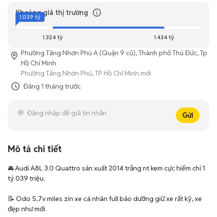
Khoảng giá thị trường
1.039 tỷ
1.324 tỷ
1.434 tỷ
Phường Tăng Nhơn Phú A (Quận 9 cũ), Thành phố Thủ Đức, Tp
Hồ Chí Minh
Phường Tăng Nhơn Phú, TP Hồ Chí Minh mới
Đăng
1 tháng trước
Gửi
Mô tả chi tiết
🚘 Audi A8L 3.0 Quattro sản xuất 2014 trắng nt kem cực hiếm chỉ 1 
tỷ 039 triệu.

📝 Odo 5,7v miles zin xe cá nhân full bảo dưỡng giữ xe rất kỹ, xe 
đẹp như mới.
