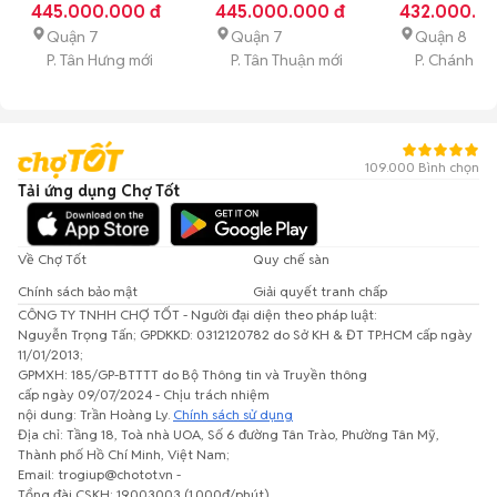
km
445.000.000 đ
Xăng
Tự động
km
445.000.000 đ
Xăng
Tự động
km
432.000.0
Xăng
Số s
bánh 33.000km
Quận 7
Quận 7
Quận 8
P. Tân Hưng mới
P. Tân Thuận mới
P. Chánh H
109.000 Bình chọn
Tải ứng dụng Chợ Tốt
Về Chợ Tốt
Quy chế sàn
Chính sách bảo mật
Giải quyết tranh chấp
CÔNG TY TNHH CHỢ TỐT - Người đại diện theo pháp luật:
Nguyễn Trọng Tấn; GPDKKD: 0312120782 do Sở KH & ĐT TP.HCM cấp ngày
11/01/2013;
GPMXH: 185/GP-BTTTT do Bộ Thông tin và Truyền thông
cấp ngày 09/07/2024 - Chịu trách nhiệm
nội dung: Trần Hoàng Ly.
Chính sách sử dụng
Địa chỉ: Tầng 18, Toà nhà UOA, Số 6 đường Tân Trào, Phường Tân Mỹ,
Thành phố Hồ Chí Minh, Việt Nam;
Email: trogiup@chotot.vn -
Tổng đài CSKH: 19003003 (1.000đ/phút)