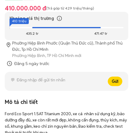
410.000.000 đ
(Trả góp từ
4.29 triệu
/tháng)
Khoảng giá thị trường
410 triệu
435.2 tr
471.47 tr
Phường Hiệp Bình Phước (Quận Thủ Đức cũ), Thành phố Thủ
Đức, Tp Hồ Chí Minh
Phường Hiệp Bình, TP Hồ Chí Minh mới
Đăng
5 ngày trước
Gửi
Mô tả chi tiết
Ford Eco Sport 1.5AT Titanium 2020, xe cá  nhân sử dụng kỹ, bảo 
dưỡng đầy đủ, xe còn rất mới đẹp, không cấn đụng, thủy kích, máy 
số, khung gầm, keo chỉ zin nguyên bản, Bao kiểm tra, check test 
thoải mái trước khi mua.
