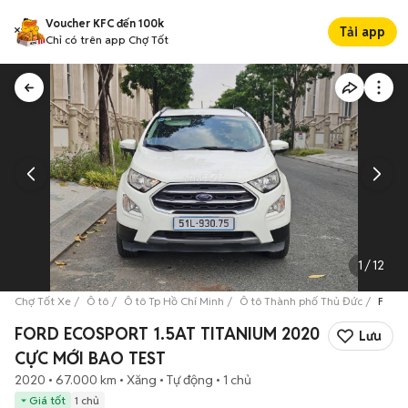
Voucher KFC đến 100k
Tải app
Chỉ có trên app Chợ Tốt
1
/
12
Chợ Tốt Xe
Ô tô
Ô tô Tp Hồ Chí Minh
Ô tô Thành phố Thủ Đức
FORD 
FORD ECOSPORT 1.5AT TITANIUM 2020
Lưu
CỰC MỚI BAO TEST
2020
67.000 km
Xăng
Tự động
1 chủ
Giá tốt
1 chủ