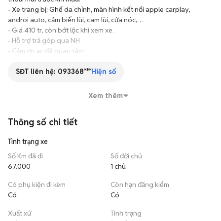
- Xe trang bị: Ghế da chỉnh, màn hình kết nối apple carplay, 
androi auto, cảm biến lùi, cam lùi, cửa nóc,…

- Giá 410 tr, còn bớt lộc khi xem xe.

- Hỗ trợ trả góp qua NH

- Cảm ơn ac đã quan tâm

LH ĐT bên dưới để xem xe
SĐT liên hệ:
093368***
Hiện số
Xem thêm
Thông số chi tiết
Tình trạng xe
Số Km đã đi
Số đời chủ
67.000
1 chủ
Có phụ kiện đi kèm
Còn hạn đăng kiểm
Có
Có
Xuất xứ
Tình trạng