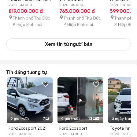
2022 FORM MỚI 1
2022
43.000
PREMIUM 2020 MÁY
2020
35.000
2.0AT 2021 M
2021
54.000
km
819.000.000 đ
Xăng
Tự động
km
765.000.000 đ
Xăng
Tự động
km
599.000.0
Xăng
Tự 
CHỦ CỰC ĐẸP
XĂNG CAO CẤP
XĂNG XE ĐẸP
35.000KM
TEST
Thành phố Thủ Đức
Thành phố Thủ Đức
Thành phố 
P. Hiệp Bình mới
P. Hiệp Bình mới
P. Hiệp Bình
Xem tin từ người bán
Tin đăng tương tự
9 giờ trước
7
9 giờ trước
13
3 ngày trước
Ford Ecosport 2021
Ford Ecosport
Toyota Innov
Trắng 33.000 km
2021
33.000
Titanium 2021 lăn
2021
33.000
Trắng Xe gia 
2020
96.000