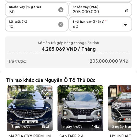
Khoản vay (% giá xe)
Khoản vay (VNĐ)
đ
Lãi suất (%)
Thời hạn vay (Tháng)
Số tiền trả góp hàng tháng ước tính
4.285.069
VNĐ / Tháng
Trả trước:
205.000.000
VNĐ
Tin rao khác của Nguyên Ô Tô Thủ Đức
15 giờ trước
15
1 ngày trước
14
2 ngày trước
MAZDA CX8 PREMIUM
SANTAFE 2.4
HYUNDAI TU