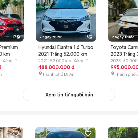
17
2 ngày trước
15
2 ngày trước
 Premium
Hyundai Elantra 1.6 Turbo
Toyota Cam
0 km
2021 Trắng 52.000 km
2023 Trắng
Xăng
Tự
2021
52.000 km
Xăng
Tự
2023
30.000
đ
động
488.000.000 đ
động
995.000.0
An
Thành phố Dĩ An
Thành phố 
Xem tin từ người bán