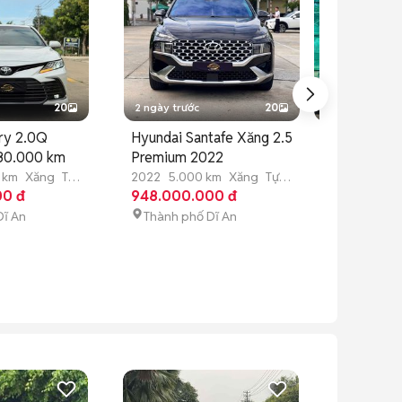
20
2 ngày trước
20
4 ngày trước
ry 2.0Q
Hyundai Santafe Xăng 2.5
Toyota Vios
 30.000 km
Premium 2022
Trắng 23.00
 km
Xăng
Tự
2022
5.000 km
Xăng
Tự
2019
23.000
00 đ
động
948.000.000 đ
động
387.000.00
Dĩ An
Thành phố Dĩ An
Thành phố 