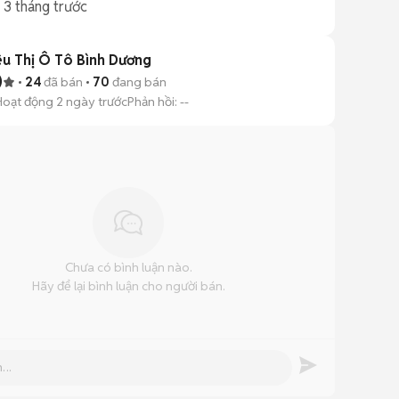
g
3 tháng trước
êu Thị Ô Tô Bình Dương
)
24
đã bán
70
đang bán
Hoạt động 2 ngày trước
Phản hồi:
--
Chưa có bình luận nào.
Hãy để lại bình luận cho người bán.