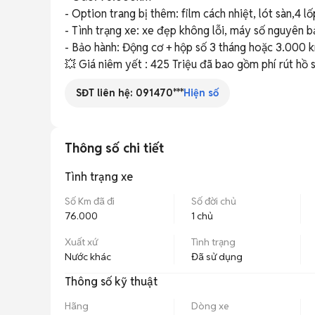
- Option trang bị thêm: film cách nhiệt, lót sàn,4 l
- Tình trạng xe: xe đẹp không lỗi, máy số nguyên bả
- Bảo hành: Động cơ + hộp số 3 tháng hoặc 3.000 k
💥 Giá niêm yết : 425 Triệu đã bao gồm phí rút hồ 
SĐT liên hệ:
091470***
Hiện số
Thông số chi tiết
Tình trạng xe
Số Km đã đi
Số đời chủ
76.000
1 chủ
Xuất xứ
Tình trạng
Nước khác
Đã sử dụng
Thông số kỹ thuật
Hãng
Dòng xe