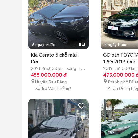
6 ngày trước
8
4 ngày trước
Kia Cerato 5 chỗ màu
GĐ bán TOYOTA
Đen
1.8G 2019, Odo
56.000km
2021
68.000 km
Xăng
Tự
2019
56.000 km
động
455.000.000 đ
động
479.000.000 
Huyện Bàu Bàng
Thành phố Dĩ A
Xã Trừ Văn Thố mới
P. Tân Đông Hiệ