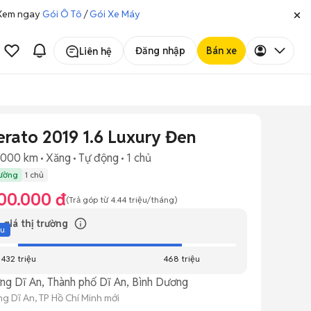
. Xem ngay
Gói Ô Tô
/
Gói Xe Máy
Đăng nhập
Bán xe
Liên hệ
erato 2019 1.6 Luxury Đen
.000 km
Xăng
Tự động
1 chủ
rường
1 chủ
00.000 đ
(Trả góp từ
4.44 triệu
/tháng)
 giá thị trường
ệu
432 triệu
468 triệu
ng Dĩ An, Thành phố Dĩ An, Bình Dương
g Dĩ An, TP Hồ Chí Minh mới