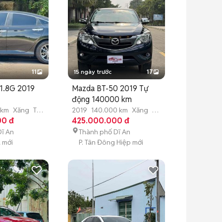
11
15 ngày trước
17
 1.8G 2019
Mazda BT-50 2019 Tự
động 140000 km
 km
Xăng
Tự
2019
140.000 km
Xăng
Tự
00 đ
động
425.000.000 đ
ĩ An
Thành phố Dĩ An
 mới
P. Tân Đông Hiệp mới