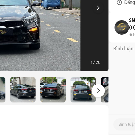
Đăn
Si
(0
Bình luận
1
/
20