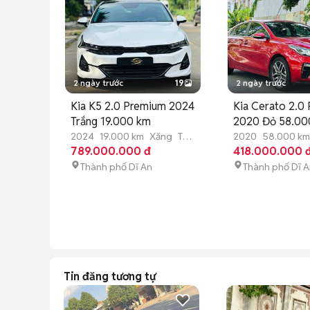
2 ngày trước
19
2 ngày trước
Kia K5 2.0 Premium 2024
Kia Cerato 2.0
Trắng 19.000 km
2020 Đỏ 58.00
2024
19.000 km
Xăng
Tự
2020
58.000 km
động
789.000.000 đ
động
418.000.000 
Thành phố Dĩ An
Thành phố Dĩ 
Tin đăng tương tự