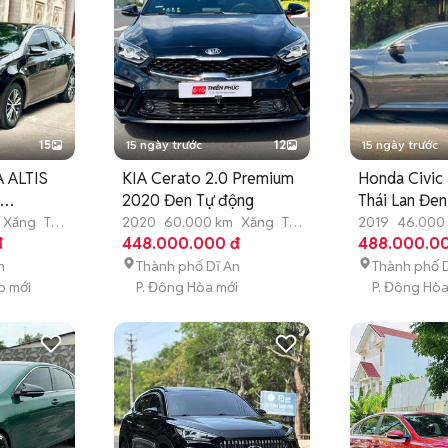
15
15 ngày trước
12
15 ngày trước
 ALTIS
KIA Cerato 2.0 Premium
Honda Civic
:
2020 Đen Tự động
Thái Lan Đen
Xăng
Tự
2020
60.000 km
Xăng
Tự
2019
46.000
đ
động
448.000.000 đ
động
488.000.0
n
Thành phố Dĩ An
Thành phố D
p mới
P. Đông Hòa mới
P. Đông Hòa