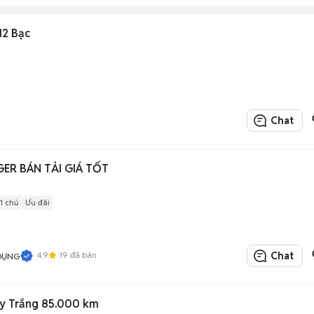
12 Bạc
Chat
ER BÁN TẢI GIÁ TỐT
1 chủ
Ưu đãi
4.9
19
đã bán
Chat
 DỤNG
ay Trắng 85.000 km