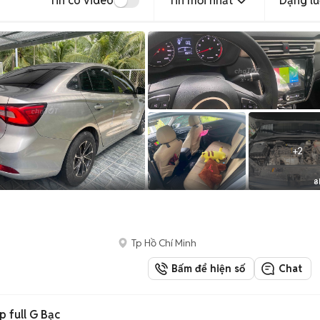
Tin có video
Tin mới nhất
Dạng lư
+
2
8
Tp Hồ Chí Minh
Bấm để hiện số
Chat
 full G Bạc