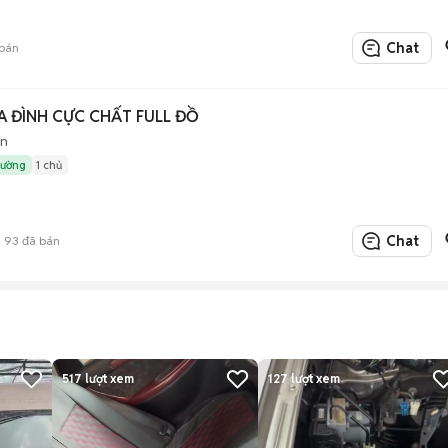
Chat
bán
IA ĐÌNH CỰC CHẤT FULL ĐỒ
àn
rường
1 chủ
Chat
93
đã bán
517
lượt xem
127
lượt xem