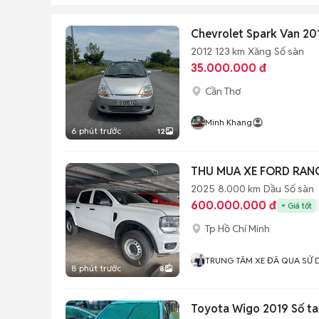
Chevrolet Spark Van 20
2012
123 km
Xăng
Số sàn
35.000.000 đ
Cần Thơ
Minh Khang
6 phút trước
12
THU MUA XE FORD RANG
2025
8.000 km
Dầu
Số sàn
600.000.000 đ
Giá tốt
Tp Hồ Chí Minh
TRUNG TÂM XE ĐÃ QUA SỬ
8 phút trước
8
Toyota Wigo 2019 Số t