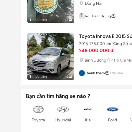
Đồng Nai
Võ Thành Trung
Tin ưu tiên
15
Toyota Innova E 2015 Số
2015
178.000 km
Xăng
Số s
248.000.000 đ
Bình Dương
(TP Hồ Chí Mi
Thanh Phạm
1
đã bán
Tin ưu tiên
13
Bạn cần tìm
hãng xe
nào ?
Toyota
Hyundai
Kia
Ford