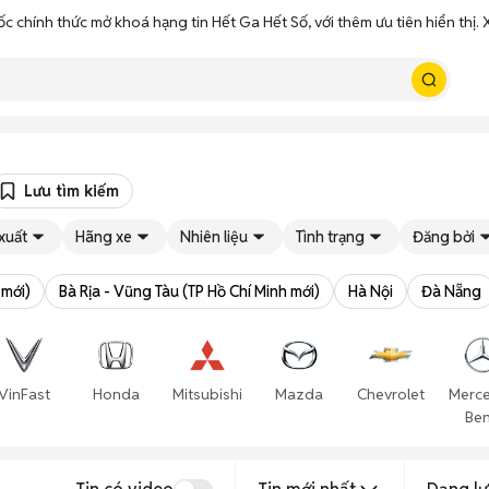
ốc chính thức mở khoá hạng tin Hết Ga Hết Số, với thêm ưu tiên hiển thị
Lưu tìm kiếm
xuất
Hãng xe
Nhiên liệu
Tình trạng
Đăng bởi
 mới)
Bà Rịa - Vũng Tàu (TP Hồ Chí Minh mới)
Hà Nội
Đà Nẵng
VinFast
Honda
Mitsubishi
Mazda
Chevrolet
Merc
Be