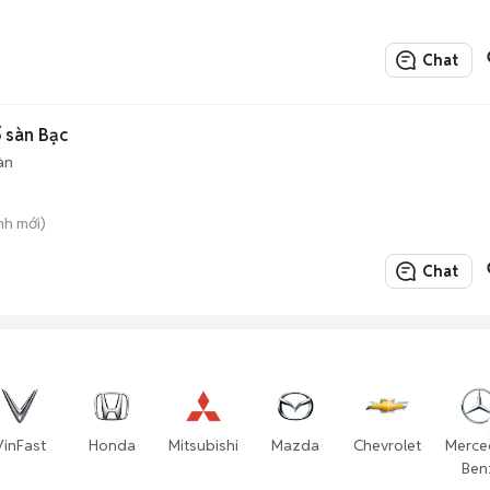
Chat
 sàn Bạc
àn
nh mới)
Chat
VinFast
Honda
Mitsubishi
Mazda
Chevrolet
Merce
Ben