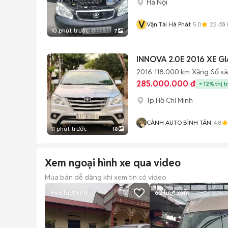
Hà Nội
V
Vận Tải Hà Phát
5.0
22
đã 
10 phút trước
7
INNOVA 2.0E 2016 XE G
2016
118.000 km
Xăng
Số s
285.000.000 đ
12% thị t
Tp Hồ Chí Minh
CẢNH AUTO BÌNH TÂN
4.8
11 phút trước
18
Xem ngoại hình xe qua video
Mua bán dễ dàng khi xem tin có video
966
lượt xem
62
lượt xem