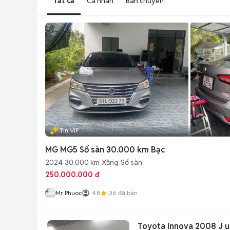
Tất cả
Cá nhân
Bán chuyên
Tin VIP
MG MG5 Số sàn 30.000 km Bạc
2024
30.000 km
Xăng
Số sàn
250.000.000 đ
Mr Phuoc
4.8
36
đã bán
Toyota Innova 2008 J up