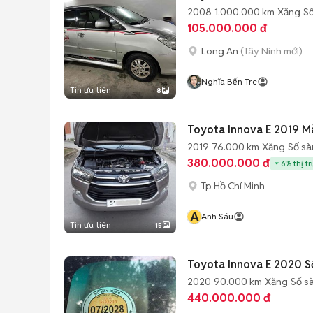
2008
1.000.000 km
Xăng
Số
105.000.000 đ
Long An
(Tây Ninh mới)
Nghĩa Bến Tre
Tin ưu tiên
8
Toyota Innova E 2019 M
2019
76.000 km
Xăng
Số sà
380.000.000 đ
6% thị t
Tp Hồ Chí Minh
A
Anh Sáu
Tin ưu tiên
15
Toyota Innova E 2020 S
2020
90.000 km
Xăng
Số s
440.000.000 đ