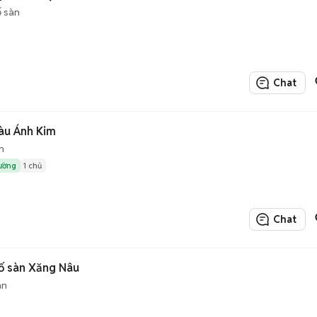
 sàn
Chat
àu Ánh Kim
n
rường
1 chủ
Chat
ố sàn Xăng Nâu
àn