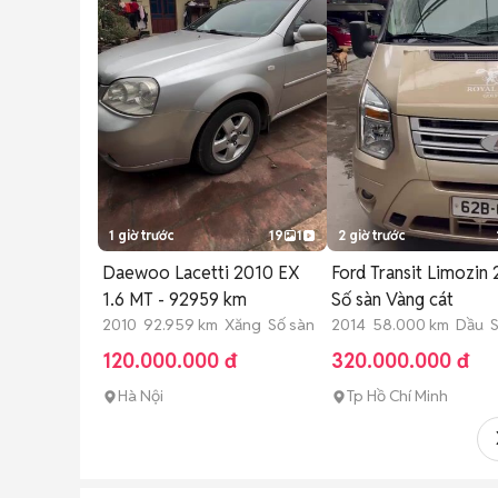
1 giờ trước
19
1
2 giờ trước
Daewoo Lacetti 2010 EX
Ford Transit Limozin
1.6 MT - 92959 km
Số sàn Vàng cát
2010 92.959 km Xăng Số sàn
2014 58.000 km Dầu S
120.000.000 đ
320.000.000 đ
Hà Nội
Tp Hồ Chí Minh