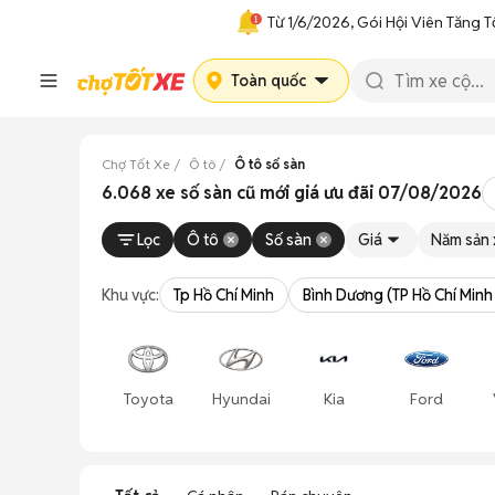
Từ 1/6/2026, Gói Hội Viên Tăng T
Toàn quốc
Chợ Tốt Xe
Ô tô
Ô tô số sàn
6.068 xe số sàn cũ mới giá ưu đãi 07/08/2026
Lọc
Ô tô
Số sàn
Giá
Năm sản 
Khu vực:
Tp Hồ Chí Minh
Bình Dương (TP Hồ Chí Minh
Toyota
Hyundai
Kia
Ford