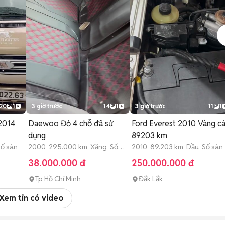
20
1
3 giờ trước
14
1
3 giờ trước
11
1
 2014
Daewoo Đỏ 4 chỗ đã sử
Ford Everest 2010 Vàng cá
dụng
89203 km
ố sàn
2000 295.000 km Xăng Số
2010 89.203 km Dầu Số sàn
sàn
38.000.000 đ
250.000.000 đ
Tp Hồ Chí Minh
Đắk Lắk
Xem tin có video