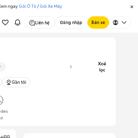
. Xem ngay
Gói Ô Tô
/
Gói Xe Máy
Đăng nhập
Bán xe
Liên hệ
Xoá
lọc
Gần tôi
edes
nz