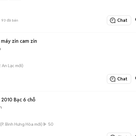
Chat
93
đã bán
7 máy zin cam zin
n
P. An Lạc mới)
Chat
 2010 Bạc 6 chỗ
n
(P. Bình Hưng Hòa mới)
50