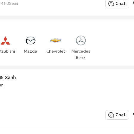
Chat
93
đã bán
tsubishi
Mazda
Chevrolet
Mercedes
Benz
15 Xanh
àn
Chat