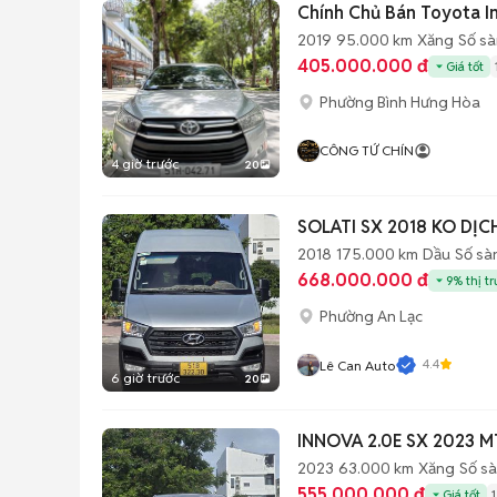
Chính Chủ Bán Toyota I
2019
95.000 km
Xăng
Số sà
405.000.000 đ
Giá tốt
Phường Bình Hưng Hòa
CÔNG TỨ CHÍN
4 giờ trước
20
SOLATI SX 2018 KO DỊ
2018
175.000 km
Dầu
Số sà
668.000.000 đ
9% thị t
Phường An Lạc
4.4
Lê Can Auto
6 giờ trước
20
INNOVA 2.0E SX 2023 
2023
63.000 km
Xăng
Số s
555.000.000 đ
Giá tốt