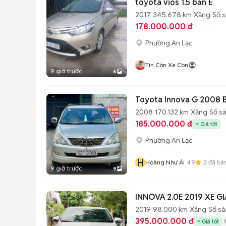
toyota vios 1.5 bản E
2017
345.678 km
Xăng
Số 
178.000.000 đ
Phường An Lạc
Tin Còn Xe Còn
9 giờ trước
6
Toyota Innova G 2008 
2008
170.132 km
Xăng
Số s
185.000.000 đ
Giá tốt
Phường An Lạc
H
Hoàng Như Ái
4.9
2
đã bá
9 giờ trước
9
INNOVA 2.0E 2019 XE G
2019
98.000 km
Xăng
Số sà
395.000.000 đ
Giá tốt