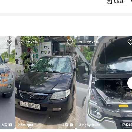
Chat
22
lượt xem
20
lượt xem
6
1
hôm qua
4
1
3 ngày trước
17
1