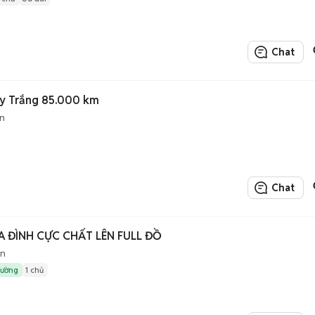
Chat
ay Trắng 85.000 km
n
Chat
IA ĐÌNH CỰC CHẤT LÊN FULL ĐỒ
àn
rường
1 chủ