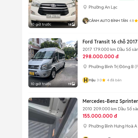
Phường An Lạc
CẢNH AUTO BÌNH TÂN
4.8
10 giờ trước
18
Ford Transit 16 chỗ 201
2017
179.000 km
Dầu
Số sà
298.000.000 đ
Phường Bình Trị Đông B
(
H
Hậu
3.0
4
đã bán
10 giờ trước
19
Mercedes-Benz Sprinter
2010
209.000 km
Dầu
Số sà
155.000.000 đ
Phường Bình Hưng Hoà A