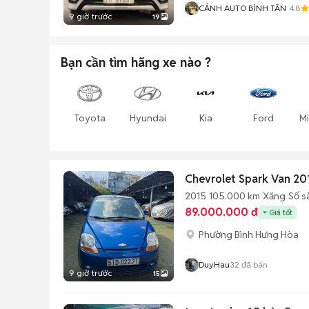
CẢNH AUTO BÌNH TÂN
4.8
9 giờ trước
19
Bạn cần tìm
hãng xe
nào ?
Toyota
Hyundai
Kia
Ford
Mi
Chevrolet Spark Van 20
2015
105.000 km
Xăng
Số s
89.000.000 đ
Giá tốt
Phường Bình Hưng Hòa
DuyHau
32
đã bán
9 giờ trước
15