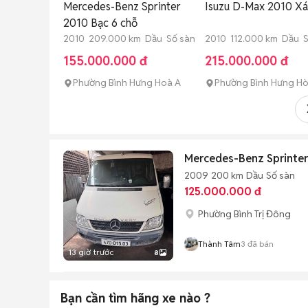
Mercedes-Benz Sprinter
Isuzu D-Max 2010 X
2010 Bạc 6 chỗ
2010 209.000 km Dầu Số sàn
2010 112.000 km Dầu S
155.000.000 đ
215.000.000 đ
Phường Bình Hưng Hoà A
Phường Bình Hưng H
Mercedes-Benz Sprinter
2009
200 km
Dầu
Số sàn
125.000.000 đ
Phường Bình Trị Đông
Thành Tâm
3
đã bán
13 giờ trước
8
Bạn cần tìm
hãng xe
nào ?