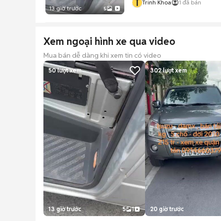
T
Trinh Khoa
1
đã bán
13 giờ trước
5
Xem ngoại hình xe qua video
Mua bán dễ dàng khi xem tin có video
50
lượt xem
302
lượt xem
13 giờ trước
5
1
20 giờ trước