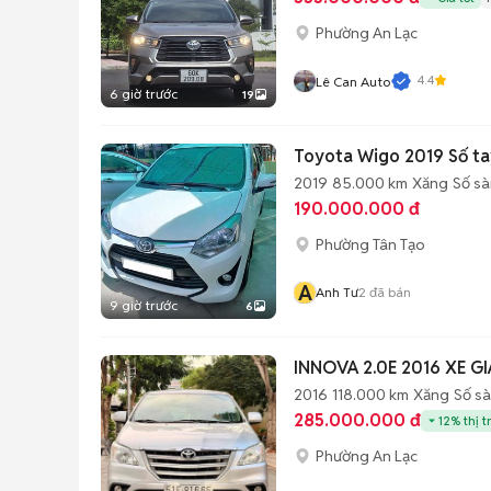
Phường An Lạc
4.4
Lê Can Auto
6 giờ trước
19
Toyota Wigo 2019 Số t
2019
85.000 km
Xăng
Số sà
190.000.000 đ
Phường Tân Tạo
A
Anh Tư
2
đã bán
9 giờ trước
6
INNOVA 2.0E 2016 XE G
2016
118.000 km
Xăng
Số s
285.000.000 đ
12% thị t
Phường An Lạc