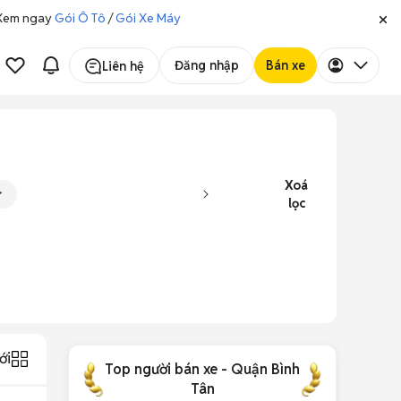
. Xem ngay
Gói Ô Tô
/
Gói Xe Máy
Đăng nhập
Bán xe
Liên hệ
Xoá
lọc
ới
Top người bán xe - Quận Bình
Tân