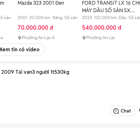
ám
Mazda 323 2001 Đen
FORD TRANSIT LX 16 C
MÁY DẦU SỐ SÀN SX
ố sàn
2001 20.000 km Xăng Số sàn
CUỐI 2023
2023 120.000 km Dầu Số sà
70.000.000 đ
540.000.000 đ
òa
Phường An Lạc A
Phường An Lạc
Xem tin có video
 2009 Tải van3 người 1t530kg
Chat