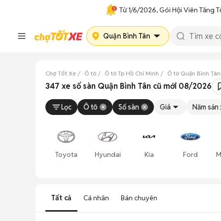
Từ 1/6/2026, Gói Hội Viên Tăng T
Quận Bình Tân
Chợ Tốt Xe
Ô tô
Ô tô Tp Hồ Chí Minh
Ô tô Quận Bình Tân
347 xe số sàn Quận Bình Tân cũ mới 08/2026
Lọc
Ô tô
Số sàn
Giá
Năm sản 
Toyota
Hyundai
Kia
Ford
M
Tất cả
Cá nhân
Bán chuyên