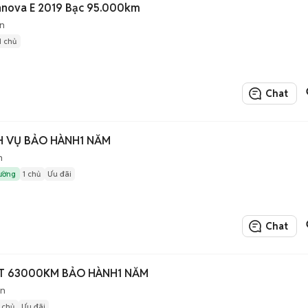
nnova E 2019 Bạc 95.000km
n
1 chủ
Chat
CH VỤ BẢO HÀNH1 NĂM
n
rường
1 chủ
Ưu đãi
Chat
MT 63000KM BẢO HÀNH1 NĂM
àn
1 chủ
Ưu đãi