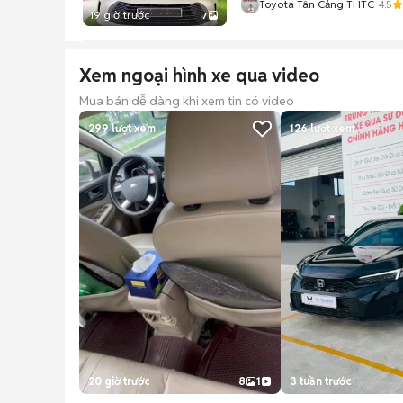
Toyota Tân Cảng THTC
4.5
19 giờ trước
7
Xem ngoại hình xe qua video
Mua bán dễ dàng khi xem tin có video
299
lượt xem
126
lượt xem
20 giờ trước
8
1
3 tuần trước