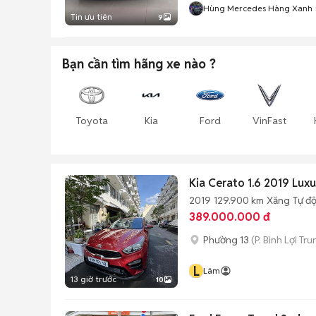
Hùng Mercedes Hàng Xanh
Tin ưu tiên
9
Bạn cần tìm
hãng xe
nào ?
Toyota
Kia
Ford
VinFast
Kia Cerato 1.6 2019 Lux
2019
129.900 km
Xăng
Tự đ
389.000.000 đ
Phường 13
(P. Bình Lợi Tr
L
Lâm
13 giờ trước
10