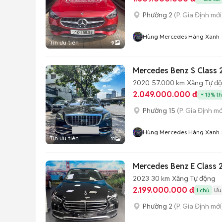
Phường 2
(P. Gia Định mới
Hùng Mercedes Hàng Xanh
Tin ưu tiên
9
2020
57.000 km
Xăng
Tự đ
2.049.000.000 đ
13% th
Phường 15
(P. Gia Định mớ
Hùng Mercedes Hàng Xanh
Tin ưu tiên
11
Mercedes Benz E Class 
2023
30 km
Xăng
Tự động
2.199.000.000 đ
1 chủ
Ưu
Phường 2
(P. Gia Định mới