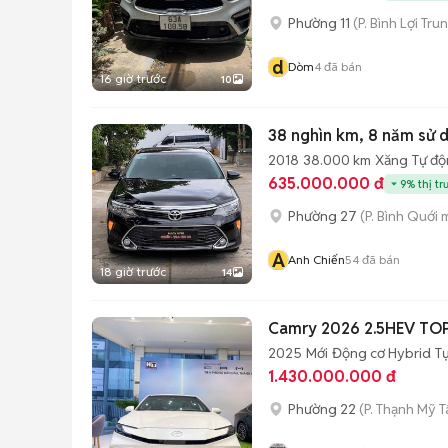
Phường 11
(P. Bình Lợi Tru
d
Dòm
4
đã bán
16 giờ trước
10
38 nghìn km, 8 năm sử 
2018
38.000 km
Xăng
Tự đ
635.000.000 đ
9% thị tr
Phường 27
(P. Bình Quới 
A
Anh Chiến
54
đã bán
18 giờ trước
14
Camry 2026 2.5HEV TOP
2025
Mới
Động cơ Hybrid
T
1.430.000.000 đ
Phường 22
(P. Thạnh Mỹ T