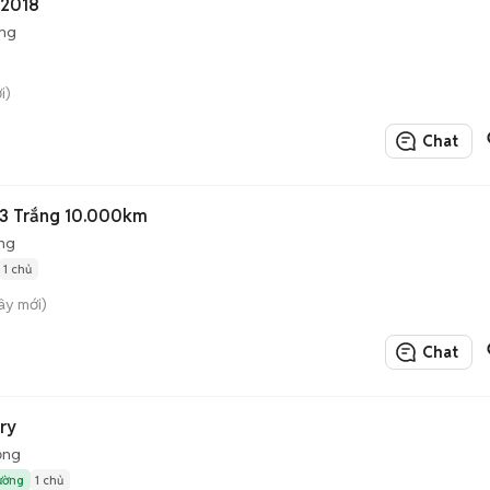
 2018
ộng
i)
Chat
3 Trắng 10.000km
ng
1 chủ
ây mới)
Chat
ry
ộng
rường
1 chủ