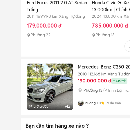
Ford Focus 2011 2.0 AT Sedan
Honda Civic G. Xe
Trắng
13.000km | Chính
2011 169.990 km Xăng Tự động
2024 13.000 km Xă
179.000.000 đ
735.000.000 đ
Phường 22
Phường 13
Mercedes-Benz C250 20
2010
112.168 km
Xăng
Tự độ
190.000.000 đ
Giá tốt
Phường 13
(P. Bình Lợi Tr
Phương
1.0
91
đã bán
19 giờ trước
9
Bạn cần tìm
hãng xe
nào ?