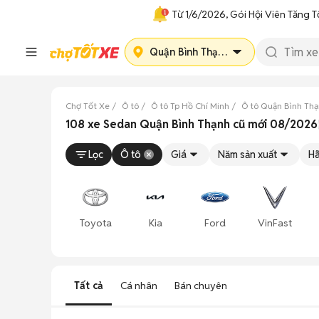
Từ 1/6/2026, Gói Hội Viên Tăng T
Quận Bình Thạnh
Chợ Tốt Xe
Ô tô
Ô tô Tp Hồ Chí Minh
Ô tô Quận Bình Th
108 xe Sedan Quận Bình Thạnh cũ mới 08/2026
Lọc
Ô tô
Giá
Năm sản xuất
Hã
Toyota
Kia
Ford
VinFast
Tất cả
Cá nhân
Bán chuyên