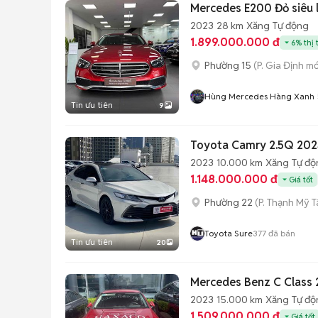
Mercedes E200 Đỏ siêu 
2023
28 km
Xăng
Tự động
1.899.000.000 đ
6% thị 
Phường 15
(P. Gia Định mớ
Hùng Mercedes Hàng Xanh
Tin ưu tiên
9
Toyota Camry 2.5Q 202
2023
10.000 km
Xăng
Tự độ
1.148.000.000 đ
Giá tốt
Phường 22
(P. Thạnh Mỹ T
Toyota Sure
377
đã bán
Tin ưu tiên
20
Mercedes Benz C Class 2
2023
15.000 km
Xăng
Tự độ
1.509.000.000 đ
Giá tốt