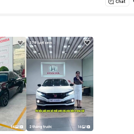
Chat
378
lượt xem
14
1
2 tháng trước
16
1