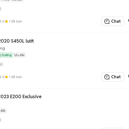
)
Chat
5.0
1
đã bán
Mercedes Benz S Class 2020 S450L lướt
ộng
ị trường
Ưu đãi
i)
Chat
5.0
1
đã bán
2023 E200 Exclusive
 đãi
)