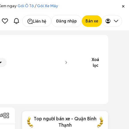
. Xem ngay
Gói Ô Tô
/
Gói Xe Máy
Đăng nhập
Bán xe
Liên hệ
Xoá
lọc
ới
Top người bán xe - Quận Bình
Thạnh