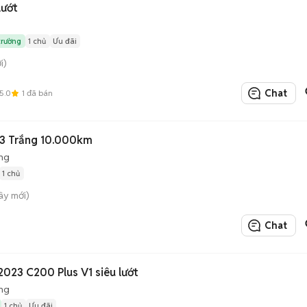
lướt
trường
1 chủ
Ưu đãi
i)
Chat
5.0
1
đã bán
3 Trắng 10.000km
ng
1 chủ
ây mới)
Chat
023 C200 Plus V1 siêu lướt
ng
1 chủ
Ưu đãi