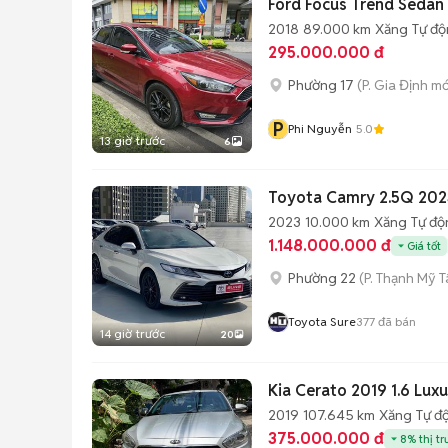
Ford Focus Trend Sedan
2018
89.000 km
Xăng
Tự đ
295.000.000 đ
Phường 17
(P. Gia Định mớ
P
Phi Nguyễn
5.0
13 giờ trước
6
Toyota Camry 2.5Q 202
2023
10.000 km
Xăng
Tự độ
1.148.000.000 đ
Giá tốt
Phường 22
(P. Thạnh Mỹ T
Toyota Sure
377
đã bán
14 giờ trước
20
Kia Cerato 2019 1.6 Luxu
2019
107.645 km
Xăng
Tự đ
375.000.000 đ
8% thị t