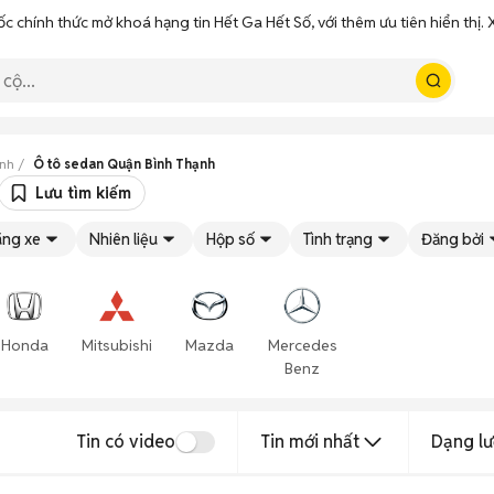
ốc chính thức mở khoá hạng tin Hết Ga Hết Số, với thêm ưu tiên hiển thị
ạnh
Ô tô sedan Quận Bình Thạnh
Lưu tìm kiếm
ng xe
Nhiên liệu
Hộp số
Tình trạng
Đăng bởi
Honda
Mitsubishi
Mazda
Mercedes
Benz
Tin có video
Tin mới nhất
Dạng lư