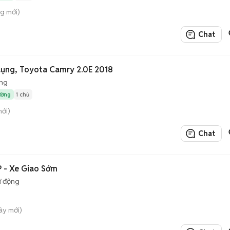
ng mới)
Chat
dụng, Toyota Camry 2.0E 2018
ộng
ường
1 chủ
mới)
Chat
 - Xe Giao Sớm
ự động
ây mới)