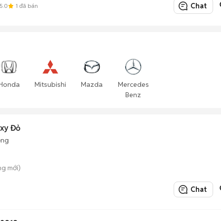
Chat
5.0
1
đã bán
Honda
Mitsubishi
Mazda
Mercedes
Benz
uxy Đỏ
ộng
ung mới)
Chat