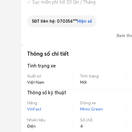
✅ Sạc miễn phí tới 20 lần / Tháng

VinFast sẽ chính thức nhận đặt cọc cho VF 2 từ ngà
SĐT liên hệ:
070356***
Hiện số
cho các khách hàng đặt cọc trong 3 ngày vàng 15-17
Dự kiến, những chiếc VinFast VF 2 đầu tiên sẽ được
Xem th
Chương trình áp dụng theo điều kiện và điều khoản
Thông số chi tiết
Tình trạng xe
Xuất xứ
Tình trạng
Việt Nam
Mới
Thông số kỹ thuật
Hãng
Dòng xe
VinFast
Minio Green
Nhiên liệu
Số chỗ
Điện
4