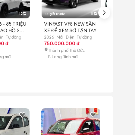
12
13 giờ trước
11
2 ngày trước
 - 85 TRIỆU
VINFAST VF8 NEW SẴN
VINFAST VF
BAO HỒ SƠ
XE ĐỂ XEM SỜ TẬN TAY
GIAO NGAY-
GIÁ TRỊ XE
ện
Tự động
2026
Mới
Điện
Tự động
2026
Mới
Đi
00 đ
750.000.000 đ
1.125.000.0
Thành phố Thủ Đức
Q. Gò Vấp
ông mới
P. Long Bình mới
P. Hạnh Thô