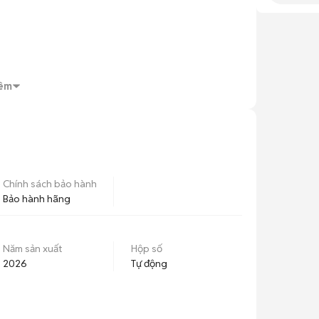
y 15/7/2026, với mức ưu đãi 8 triệu đồng/xe 
/7/2026. Phí đặt cọc là 10 triệu đồng/xe.

 bàn giao cho khách hàng trong tháng 9/2026.

êm
!
Chính sách bảo hành
Bảo hành hãng
Năm sản xuất
Hộp số
2026
Tự động