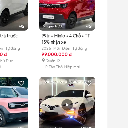
6
6 ngày trước
6
trả trước
99tr • Minio • 4 Chỗ • TT
15% nhận xe
ện
Tự động
2026
Mới
Điện
Tự động
0 đ
99.000.000 đ
Thủ Đức
Quận 12
i
P. Tân Thới Hiệp mới