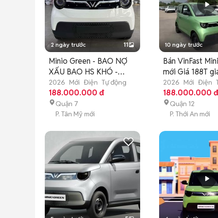
2 ngày trước
11
10 ngày trước
Minio Green - BAO NỢ
Bán VinFast Min
XẤU BAO HS KHÓ -
mới Giá 188T gi
45TR NHẬN XE
2026
Mới
Điện
Tự động
2026
Mới
Điện
188.000.000 đ
188.000.000 
Quận 7
Quận 12
P. Tân Mỹ mới
P. Thới An mới