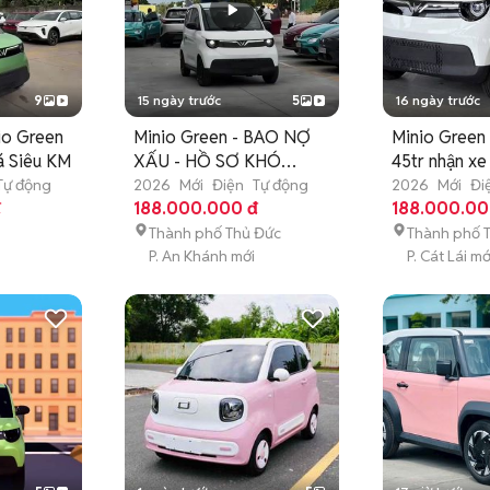
9
15 ngày trước
5
16 ngày trước
io Green
Minio Green - BAO NỢ
Minio Green 
á Siêu KM
XẤU - HỒ SƠ KHÓ
45tr nhận xe
CŨNG LO ĐƯỢC
Tự động
2026
Mới
Điện
Tự động
2026
Mới
Đi
đ
188.000.000 đ
188.000.00
Thành phố Thủ Đức
Thành phố 
P. An Khánh mới
P. Cát Lái mớ