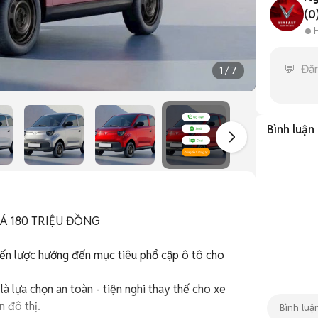
(0
1
/
7
Bình luận
IÁ 180 TRIỆU ĐỒNG

iến lược hướng đến mục tiêu phổ cập ô tô cho 
 đô thị.
