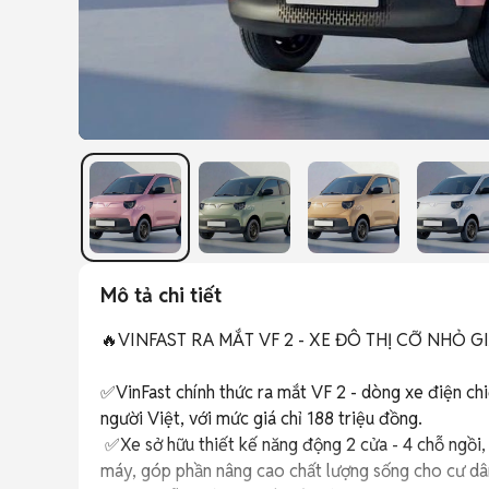
Mô tả chi tiết
🔥VINFAST RA MẮT VF 2 - XE ĐÔ THỊ CỠ NHỎ G
✅VinFast chính thức ra mắt VF 2 - dòng xe điện ch
người Việt, với mức giá chỉ 188 triệu đồng.

 ✅Xe sở hữu thiết kế năng động 2 cửa - 4 chỗ ngồi, là lựa chọn an toàn - tiện nghi thay thế cho xe 
máy, góp phần nâng cao chất lượng sống cho cư dân