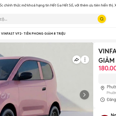
ốc chính thức mở khoá hạng tin Hết Ga Hết Số, với thêm ưu tiên hiển thị
VINFAST VF2- TIÊN PHONG GIẢM 8 TRIỆU
VINFA
GIẢM 
180.0
Phườ
Phườn
Đăn
Ng