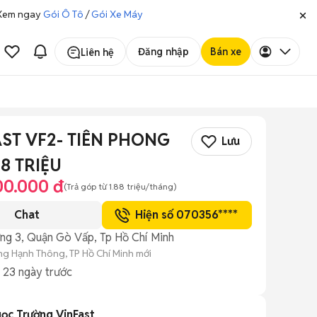
. Xem ngay
Gói Ô Tô
/
Gói Xe Máy
Đăng nhập
Bán xe
Liên hệ
ST VF2- TIÊN PHONG
Lưu
8 TRIỆU
00.000 đ
(Trả góp từ
1.88 triệu
/tháng)
Chat
Hiện số 070356****
ng 3, Quận Gò Vấp, Tp Hồ Chí Minh
g Hạnh Thông, TP Hồ Chí Minh mới
g
23 ngày trước
ọc Trường VinFast