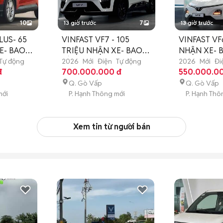
10
13 giờ trước
7
13 giờ trước
LUS- 65
VINFAST VF7 - 105
VINFAST VF6
E- BAO
TRIỆU NHẬN XE- BAO
NHẬN XE- 
HỒ SƠ KHÓ
KHÓ
Tự động
2026
Mới
Điện
Tự động
2026
Mới
Đi
đ
700.000.000 đ
550.000.0
Q. Gò Vấp
Q. Gò Vấp
mới
P. Hạnh Thông mới
P. Hạnh Th
Xem tin từ người bán