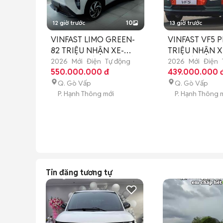
12 giờ trước
10
13 giờ trước
VINFAST LIMO GREEN-
VINFAST VF5 P
82 TRIỆU NHẬN XE-
TRIỆU NHẬN X
BAO NỢ XẤU
NỢ XẤU
2026
Mới
Điện
Tự động
2026
Mới
Điện
550.000.000 đ
439.000.000 
Q. Gò Vấp
Q. Gò Vấp
P. Hạnh Thông mới
P. Hạnh Thông 
Tin đăng tương tự