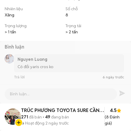
Nhiên liệu
Số chỗ
Xăng
8
Trọng lượng
Trọng tải
> 1 tấn
> 2 tấn
Bình luận
Nguyen Luong
Có đổi yaris cros ko
Trả lời
6 ngày trước
TRÚC PHƯƠNG TOYOTA SURE CẦN
4.5
THƠ
271
đã bán
49
đang bán
(
8
Đánh
Hoạt động 2 ngày trước
giá)