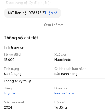
- Được trang bị đầy đủ phụ kiện:

+ Dán phim cách nhiệt

+ Sơn chống rỉ gầm xe

SĐT liên hệ:
078873***
Hiện số
+ Trải sàn

+ Khung che mưa

Xem thêm
+ Bậc bước ngoài

+ Khay hành lý

Thông số chi tiết
+ Cốp điện

+ Màn hình giải trí, camera 360

Tình trạng xe
---------------------------------

Chỉ: 820.000.000 đồng

Số Km đã đi
Xuất xứ
---------------------------------

15.000
Nước khác
✅Đã kiểm định chính hãng.

Tình trạng
Chính sách bảo hành
✅Cam kết chất lượng và bảo hành.

Đã sử dụng
Bảo hành hãng
✅Hỗ trợ trả góp lãi thấp, thủ tục nhanh gọn.

------------------------------

Thông số kỹ thuật
Toyota Cần Thơ - Đại lý Toyota Sure xe cũ chính hãng

Hãng
Dòng xe
📌 Địa chỉ: K2-0, Võ Nguyên Giáp, KV. Thạnh Thuận, P. Hưng Phú, 
Toyota
Innova Cross
Tp. Cần Thơ
Năm sản xuất
Hộp số
2024
Tự động