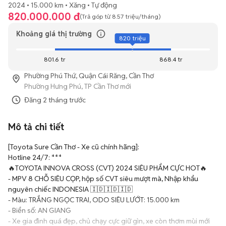
2024
15.000 km
Xăng
Tự động
820.000.000 đ
(Trả góp từ
8.57 triệu
/tháng)
Khoảng giá thị trường
820 triệu
801.6 tr
868.4 tr
Phường Phú Thứ, Quận Cái Răng, Cần Thơ
Phường Hưng Phú, TP Cần Thơ mới
Đăng
2 tháng trước
Mô tả chi tiết
[Toyota Sure Cần Thơ - Xe cũ chính hãng]:

Hotline 24/7: ***

🔥TOYOTA INNOVA CROSS (CVT) 2024 SIÊU PHẨM CỰC HOT🔥 

- MPV 8 CHỖ SIÊU CỌP, hộp số CVT siêu mượt mà, Nhập khẩu 
nguyên chiếc INDONESIA 🇮🇩🇮🇩🇮🇩

- Màu: TRẮNG NGỌC TRAI, ODO SIÊU LƯỚT: 15.000 km

- Biển số: AN GIANG

- Xe gia đình quá đẹp, chủ chạy cực giữ gìn, xe còn thơm mùi mới
