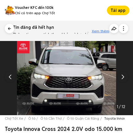
Voucher KFC đến 100k
Tải app
Chỉ có trên app Chợ Tốt
Tin đăng đã hết hạn
Xem thêm
Thông tin mang tính tham khảo và bạn không thể liên hệ với
người bán. Bạn hãy tham khảo thêm các tin đăng tương tự
khác dưới đây nhé!
1
/
12
Chợ Tốt Xe
Ô tô
Ô tô Cần Thơ
Ô tô Quận Cái Răng
Toyota Innova Cr
Toyota Innova Cross 2024 2.0V odo 15.000 km