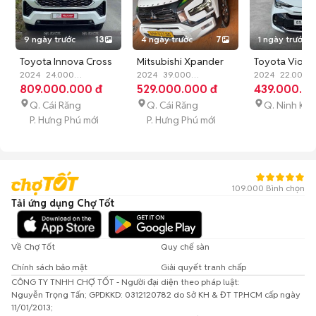
9 ngày trước
13
4 ngày trước
7
1 ngày trước
Toyota Innova Cross
Mitsubishi Xpander
Toyota Vios 
V 2024 Trắng CVT
2024
24.000
Cross 2024 Trắng
2024
39.000
1.5 CVT siêu l
2024
22.000
km
809.000.000 đ
Xăng
Tự động
km
529.000.000 đ
Xăng
Tự động
km
439.000.0
Xăng
Tự 
24.000 km
22.000km
Q. Cái Răng
Q. Cái Răng
Q. Ninh Kiề
P. Hưng Phú mới
P. Hưng Phú mới
109.000 Bình chọn
Tải ứng dụng Chợ Tốt
Về Chợ Tốt
Quy chế sàn
Chính sách bảo mật
Giải quyết tranh chấp
CÔNG TY TNHH CHỢ TỐT - Người đại diện theo pháp luật:
Nguyễn Trọng Tấn; GPDKKD: 0312120782 do Sở KH & ĐT TP.HCM cấp ngày
11/01/2013;