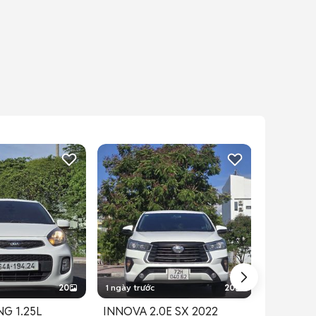
20
1 ngày trước
20
1 ngày trư
G 1.25L
INNOVA 2.0E SX 2022
INNOVA 