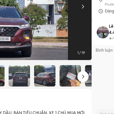
Phườn
Đăn
Lê
4.
Bình luận
1
/
19
Y DẦU, BẢN TIÊU CHUẨN, XE 1 CHỦ MUA MỚI 