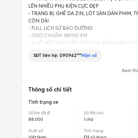
LÊN NHIỀU PHỤ KIỆN CỰC ĐẸP

- TRANG BỊ: GHẾ DA ZIN, LÓT SÀN DÁN PHIM, 
CÒN DÀI

- FULL LỊCH SỬ BẢO DƯỠNG

- ODO CHUẨN: 88000 KM

- 4 VÕ MỚI THAY CÒN DÀY CUI, GHẦM MÁY CỰC
- BAO TEST HÃNG TOÀN QUỐC, BAO PHẠT NGU
SĐT liên hệ:
090962***
Hiện số
TRÊN TOÀN QUỐC

- BANK HỖ TRỢ 70% ( KO CẦN CHỨNG MINH TH
Xem th
- BẢO HÀNH1 NĂM HOẶC 20.000KM ( ĐỘNG CƠ 
- TRAO ĐỔI BÙ TRỪ TẤT CẢ CÁC DÒNG XE ĐÃ Q
TRƯỜNG 10-20TRIỆU 

Thông số chi tiết
- MỌI CHI TIẾT XIN VUI LÒNG LH ĐẾN MR.CAN

- TRÂN TRỌNG
Tình trạng xe
Số Km đã đi
Số đời chủ
88.000
1 chủ
Xuất xứ
Tình trạng
Việt Nam
Đã sử dụng