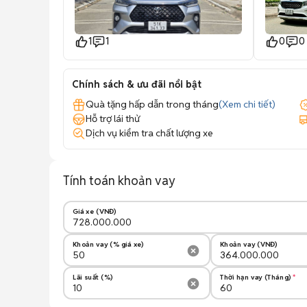
Không cháy nổ. ✅Hỗ trợ thu đổi xe bù
: ✅ GHẾ DA ZIN, DÁN PHIM XỊN, LÓT
trừ hợp lý ✅Liên hệ ngay để được hỗ
SÀN, CAM
trợ tư vấn với giá tốt 📍 Địa chỉ: 201 LÊ
CÒN DÀI 
1
1
0
0
CƠ, P AN LẠC QUẬN BÌNH TÂN TPHCM
ODO 510
📞 Liên hệ: Mr. Can - 0909620177
NGUYÊN 
KO THUỶ 
Chính sách & ưu đãi nổi bật
TEST TO
HOẶC 20
Quà tặng hấp dẫn trong tháng
(Xem chi tiết)
SỐ) ✅ BA
Hỗ trợ lái thử
CẦN CM T
Dịch vụ kiểm tra chất lượng xe
RÀNG MINH BẠC
HÀNG RÚ
📍 ĐỊA CH
BÌNH TÂN 
Tính toán khoản vay
0909620
______
Giá xe (VNĐ)
TRỌNG_
Khoản vay (% giá xe)
Khoản vay (VNĐ)
Lãi suất (%)
Thời hạn vay (Tháng)