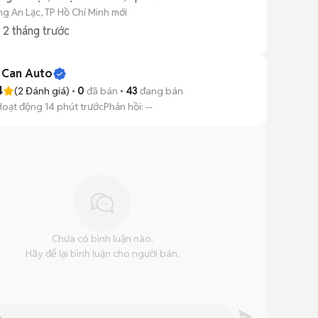
g An Lạc, TP Hồ Chí Minh mới
g
2 tháng trước
 Can Auto
4
(
2
Đánh giá)
0
đã bán
43
đang bán
Hoạt động 14 phút trước
Phản hồi:
--
Chưa có bình luận nào.
Hãy để lại bình luận cho người bán.