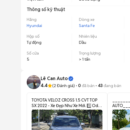
Thông số kỹ thuật
Hãng
Dòng xe
Hyundai
Santa Fe
Hộp số
Nhiên liệu
Tự động
Dầu
Số cửa
Trọng lượng
5
> 1 tấn
Lê Can Auto
4.4
(
2
Đánh giá)
0
đã bán
43
đang bán
TOYOTA VELOZ CROSS 1.5 CVT TOP
_______
SX 2022 - Xe Đẹp Như Xe Mới. 1️⃣ Odo:
AUTO___
36000km (chuẩn 100%) 2️⃣ Xe cá nhân
KIA SEDO
sử dụng 3️⃣ Xe lên nhiều phụ kiện cực
ĐỘNG MÁ
đẹp Cam kết: ✅Pháp Lý Đảm Bảo,
ĐƠN CAO,
Không đâm đụng, Không ngập nước,
NHIỀU PHỤ KI