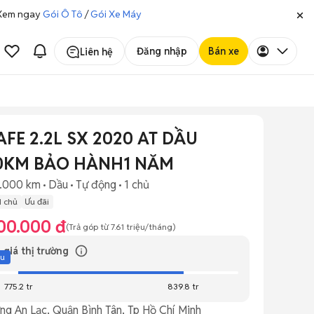
. Xem ngay
Gói Ô Tô
/
Gói Xe Máy
Đăng nhập
Bán xe
Liên hệ
FE 2.2L SX 2020 AT DẦU
0KM BẢO HÀNH1 NĂM
.000 km
Dầu
Tự động
1 chủ
1 chủ
Ưu đãi
00.000 đ
(Trả góp từ
7.61 triệu
/tháng)
 giá thị trường
ệu
775.2 tr
839.8 tr
ng An Lạc, Quận Bình Tân, Tp Hồ Chí Minh