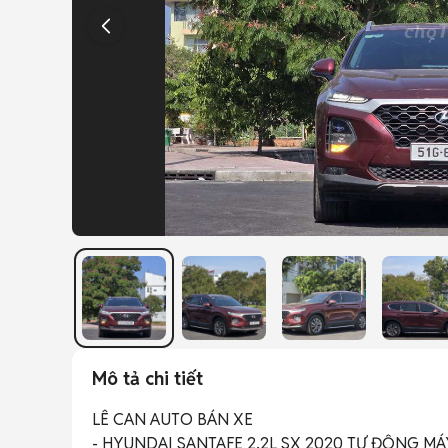
Mô tả chi tiết
LÊ CAN AUTO BÁN XE

- HYUNDAI SANTAFE 2.2L SX 2020 TỰ ĐỘNG MÁ