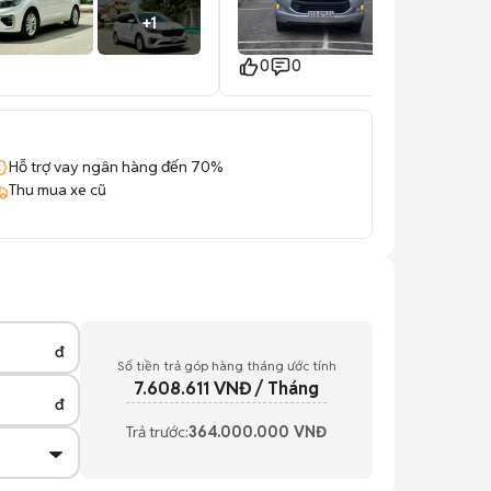
+
1
+
3
 360, ĐĂNG KIỂM BẢO HIỂM
…. ✅ FULL LỊCH SỬ HÃNG ✅
0
0
00(CHUẨN 100%) ✅ XE ĐẸP
ZIN BAO KO CẤN ĐỤNG ✅
KÍCH, KO PHẠT NGUỘI , BAO
ÀN QUỐC ✅ BẢO HÀNH1 NĂM
000KM( ĐỘNG CƠ VÀ HỘP
Hỗ trợ vay ngân hàng đến 70%
NK HỖ TRỢ 50-70% (KO
Thu mua xe cũ
HU NHẬP) ✅ PHÁP LÝ RÕ
H ✅ BAO QUÝ KHÁCH
T GỐC VÀ HỖ TRỢ SANG TÊN
Ỉ : 201 LÊ CƠ, P AN LẠC QUẬN
TPHCM 📞LH: Mr. Can -
177
______________TRÂN
______________________
đ
Số tiền trả góp hàng tháng ước tính
7.608.611
VNĐ / Tháng
đ
Trả trước:
364.000.000
VNĐ