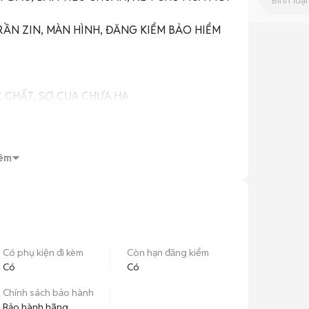
TRẦN ZIN, MÀN HÌNH, ĐĂNG KIỂM BẢO HIỂM 
 CHẤT, SƠ CUA CHƯA HẠ

ỘI, BAO RÚT HỒ SƠGỐC, HỖ TRỢ SANG TÊN 
U NHẬP)

êm
VÀ HỘP SỐ)

UA SỬ DỤNG  VỚI GIÁ TỐT HƠN THỊ 
Có phụ kiện đi kèm
Còn hạn đăng kiểm
Có
Có
Chính sách bảo hành
Bảo hành hãng