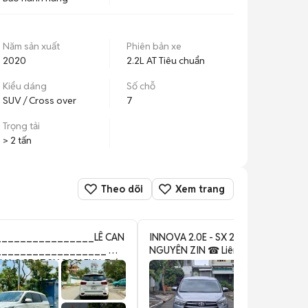
Năm sản xuất
Phiên bản xe
2020
2.2L AT Tiêu chuẩn
Kiểu dáng
Số chỗ
SUV / Cross over
7
Trọng tải
> 2 tấn
Theo dõi
Xem trang
_______________LÊ CAN
INNOVA 2.0E - SX 2019 MT - Xe ĐẸP
_________________ 👉
NGUYÊN ZIN ☎ Liên Hệ: 09096201
NA 2.2DAT SX 2021 FULL TỰ
Y DẦU 👉 XE CTY XUẤT HÓA
 1 CHỦ MUA MỚI XE LÊN
ỆN CỰC ĐẸP 🔅 TRANG BỊ