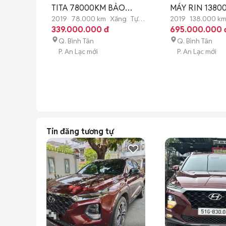
TITA 78000KM BẢO
MÁY RIN 1380
HÀNH 1 NĂM
HÀNH 1 NĂM
2019
78.000 km
Xăng
Tự
2019
138.000 k
động
339.000.000 đ
sàn
695.000.000 
Q. Bình Tân
Q. Bình Tân
P. An Lạc mới
P. An Lạc mới
Tin đăng tương tự