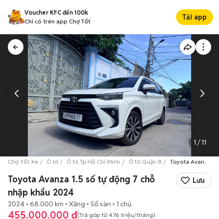
Voucher KFC đến 100k
Tải app
Chỉ có trên app Chợ Tốt
1
/
11
Chợ Tốt Xe
Ô tô
Ô tô Tp Hồ Chí Minh
Ô tô Quận 8
Toyota Avanza 1.5
Toyota Avanza 1.5 số tự động 7 chỗ
Lưu
nhập khẩu 2024
2024
68.000 km
Xăng
Số sàn
1 chủ
455.000.000 đ
(Trả góp từ
4.76 triệu
/tháng)