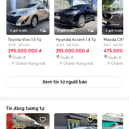
3 giờ trước
11
3 giờ trước
11
3 giờ trước
Toyota Vios 1.5 Tự
Hyundai Accent 1.4 Tự
Mazda CX5 P
động 5 chỗ sản xuất
2019
115.000
động 5 chỗ sản xuất
2023
68.000
2.5 cao cấp 
2017
68.000
km
295.000.000 đ
Xăng
Tự động
km
355.000.000 đ
Xăng
Số sàn
km
475.000.0
Xăng
Tự 
2019
2023
2018
Quận 8
Quận 8
Quận 8
P. Chánh Hưng mới
P. Chánh Hưng mới
P. Chánh H
Xem tin từ người bán
Tin đăng tương tự