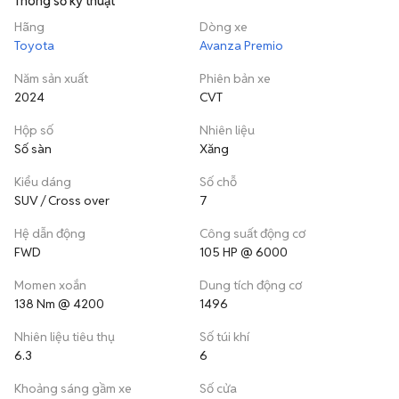
Thông số kỹ thuật
Hãng
Dòng xe
Toyota
Avanza Premio
Năm sản xuất
Phiên bản xe
2024
CVT
Hộp số
Nhiên liệu
Số sàn
Xăng
Kiểu dáng
Số chỗ
SUV / Cross over
7
Hệ dẫn động
Công suất động cơ
FWD
105 HP @ 6000
Momen xoắn
Dung tích động cơ
138 Nm @ 4200
1496
Nhiên liệu tiêu thụ
Số túi khí
6.3
6
Khoảng sáng gầm xe
Số cửa