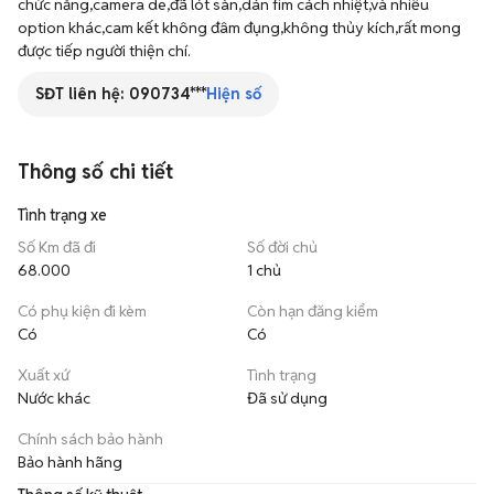
chức năng,camera de,đã lót sàn,dán fim cách nhiệt,và nhiều 
option khác,cam kết không đâm đụng,không thủy kích,rất mong 
được tiếp người thiện chí.
SĐT liên hệ:
090734***
Hiện số
Thông số chi tiết
Tình trạng xe
Số Km đã đi
Số đời chủ
68.000
1 chủ
Có phụ kiện đi kèm
Còn hạn đăng kiểm
Có
Có
Xuất xứ
Tình trạng
Nước khác
Đã sử dụng
Chính sách bảo hành
Bảo hành hãng