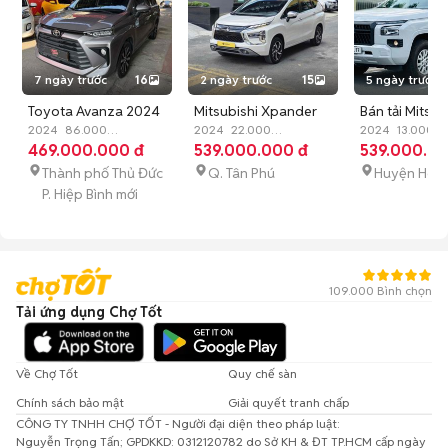
7 ngày trước
16
2 ngày trước
15
5 ngày trước
Toyota Avanza 2024
Mitsubishi Xpander
Bán tải Mitsub
AT 86.000 km xe đẹp
2024
86.000
2024 1.5 Premium
2024
22.000
Triton 2024 
2024
13.000
km
469.000.000 đ
Xăng
Số sàn
km
539.000.000 đ
Xăng
Tự động
km
539.000.00
Dầu
Tự độ
không lỗi
xe zin
Thành phố Thủ Đức
Q. Tân Phú
Huyện Hóc
P. Hiệp Bình mới
109.000 Bình chọn
Tải ứng dụng Chợ Tốt
Về Chợ Tốt
Quy chế sàn
Chính sách bảo mật
Giải quyết tranh chấp
CÔNG TY TNHH CHỢ TỐT - Người đại diện theo pháp luật:
Nguyễn Trọng Tấn; GPDKKD: 0312120782 do Sở KH & ĐT TP.HCM cấp ngày