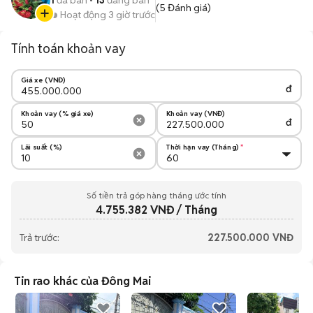
1
đã bán
13
đang bán
(
5
Đánh giá)
Hoạt động 3 giờ trước
Tính toán khoản vay
Giá xe (VNĐ)
đ
Khoản vay (% giá xe)
Khoản vay (VNĐ)
đ
Lãi suất (%)
Thời hạn vay (Tháng)
Số tiền trả góp hàng tháng ước tính
4.755.382
VNĐ / Tháng
Trả trước:
227.500.000
VNĐ
Tin rao khác của Đông Mai