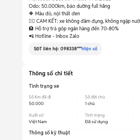
Odo: 50.000km, bảo dưỡng full hãng

🔶 Màu đỏ, nội thất đen

✍🏼 CAM KẾT: xe không đâm đụng, không ngập nước,
🏦 Hỗ trợ trả góp ngân hàng đến 70-80%

📲 Hotline - Inbox Zalo
SĐT liên hệ:
098338***
Hiện số
Thông số chi tiết
Tình trạng xe
Số Km đã đi
Số đời chủ
50.000
1 chủ
Xuất xứ
Tình trạng
Việt Nam
Đã sử dụng
Thông số kỹ thuật