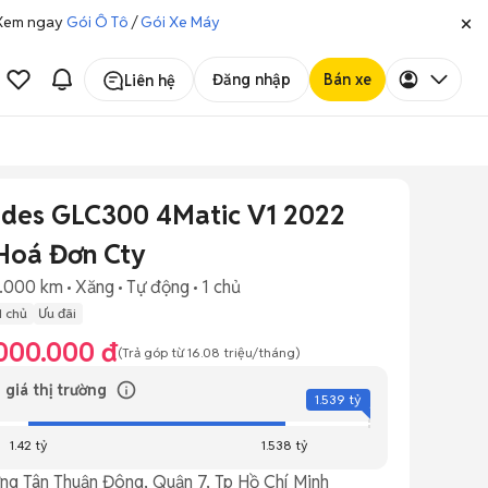
. Xem ngay
Gói Ô Tô
/
Gói Xe Máy
Đăng nhập
Bán xe
Liên hệ
des GLC300 4Matic V1 2022
Hoá Đơn Cty
.000 km
Xăng
Tự động
1 chủ
1 chủ
Ưu đãi
.000.000 đ
(Trả góp từ
16.08 triệu
/tháng)
 giá thị trường
1.539 tỷ
1.42 tỷ
1.538 tỷ
ng Tân Thuận Đông, Quận 7, Tp Hồ Chí Minh