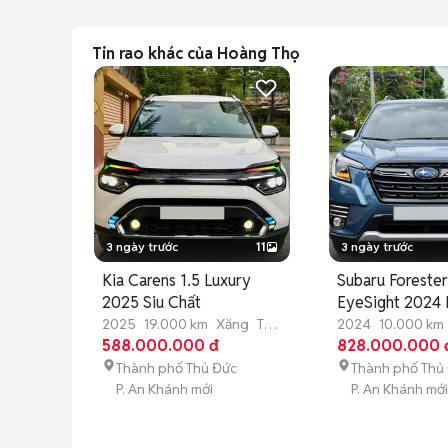
Tin rao khác của Hoàng Thọ
3 ngày trước
11
3 ngày trước
Kia Carens 1.5 Luxury
Subaru Forester
2025 Siu Chất
EyeSight 2024 
10.000km
2025
19.000 km
Xăng
Tự
2024
10.000 km
động
588.000.000 đ
động
828.000.000 
Thành phố Thủ Đức
Thành phố Thủ
P. An Khánh mới
P. An Khánh mới