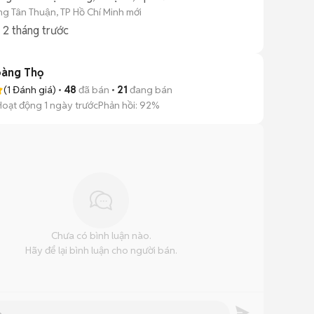
g Tân Thuận, TP Hồ Chí Minh mới
g
2 tháng trước
àng Thọ
(
1
Đánh giá)
48
đã bán
21
đang bán
Hoạt động 1 ngày trước
Phản hồi:
92%
Chưa có bình luận nào.
Hãy để lại bình luận cho người bán.