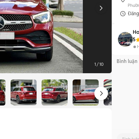
Phườn
Đăn
Ho
5
Bình luận
1
/
10