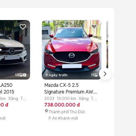
13
9 ngày trước
11
9 ngày trước
LA250
Mazda CX-5 2.5
Mazda 3 1.5L
l 2015
Signature Premium AWD
2023 Lướt 
2023 Siu Đẹp
 km
Xăng
Tự
2023
13.000 km
Xăng
Tự
2023
25.000
00 đ
động
738.000.000 đ
động
545.000.00
Thành phố Thủ Đức
Q. Bình Tân
mới
P. An Khánh mới
P. An Lạc mớ