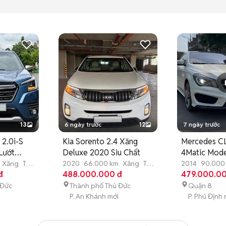
13
6 ngày trước
12
7 ngày trước
 2.0i-S
Kia Sorento 2.4 Xăng
Mercedes C
Lướt
Deluxe 2020 Siu Chất
4Matic Mode
Xăng
Tự
2020
66.000 km
Xăng
Tự
2014
90.000
đ
động
488.000.000 đ
động
479.000.0
 Đức
Thành phố Thủ Đức
Quận 8
P. An Khánh mới
P. Phú Định 