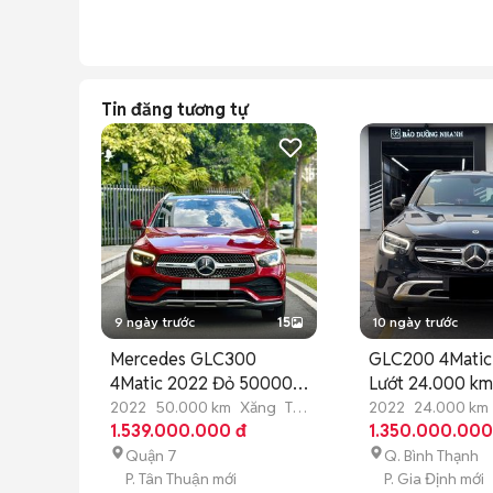
Tin đăng tương tự
9 ngày trước
15
10 ngày trước
Mercedes GLC300
GLC200 4Matic
4Matic 2022 Đỏ 50000
Lướt 24.000 k
km
2022
50.000 km
Xăng
Tự
2022
24.000 km
động
1.539.000.000 đ
động
1.350.000.000
Quận 7
Q. Bình Thạnh
P. Tân Thuận mới
P. Gia Định mới