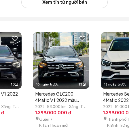
Xem tin từ người bán
10
10 ngày trước
13
13 ngày trước
 V1 2022
Mercedes GLC200
Mercedes B
m
4Matic V1 2022 màu
4Matic 2022
Đen/Kem
Miles
Xăng
Tự
2022
53.000 km
Xăng
Tự
2022
51.000
 đ
động
1.399.000.000 đ
động
1.399.000.
Quận 7
Thành phố 
P. Tân Thuận mới
P. Bình Trưn