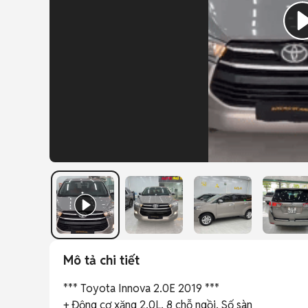
Mô tả chi tiết
*** Toyota Innova 2.0E 2019 ***

+ Động cơ xăng 2.0L, 8 chỗ ngồi, Số sàn
