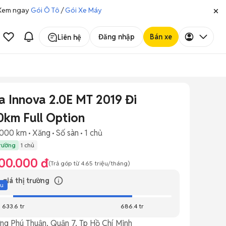
. Xem ngay
Gói Ô Tô
/
Gói Xe Máy
Đăng nhập
Bán xe
Liên hệ
a Innova 2.0E MT 2019 Đi
0km Full Option
.000 km
Xăng
Số sàn
1 chủ
trường
1 chủ
00.000 đ
(Trả góp từ
4.65 triệu
/tháng)
 giá thị trường
ệu
633.6 tr
686.4 tr
ng Phú Thuận, Quận 7, Tp Hồ Chí Minh