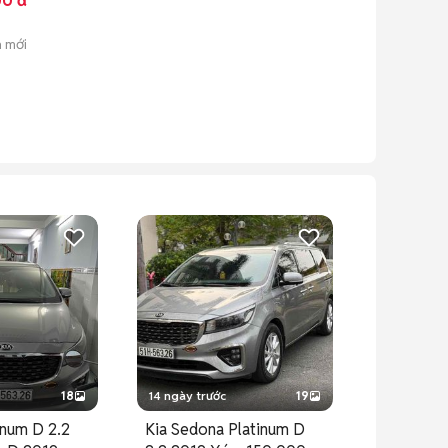
00 đ
n mới
18
14 ngày trước
19
inum D 2.2
Kia Sedona Platinum D