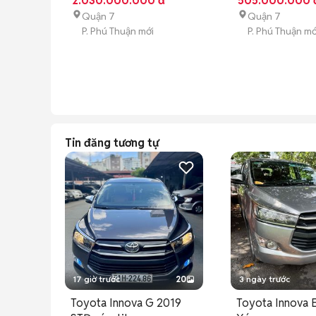
2.030.000.000 đ
505.000.000 
Quận 7
Quận 7
P. Phú Thuận mới
P. Phú Thuận mớ
Tin đăng tương tự
17 giờ trước
20
3 ngày trước
Toyota Innova G 2019
Toyota Innova 