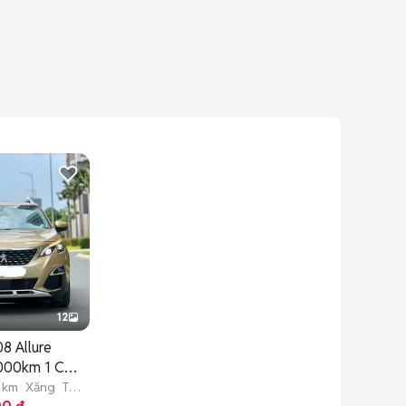
12
8 Allure
000km 1 Chủ
 km
Xăng
Tự