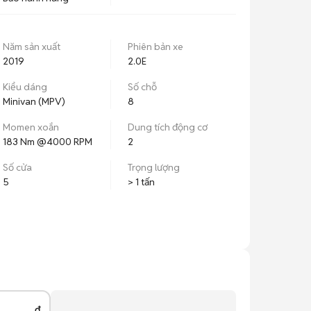
Năm sản xuất
Phiên bản xe
2019
2.0E
Kiểu dáng
Số chỗ
Minivan (MPV)
8
Momen xoắn
Dung tích động cơ
183 Nm @4000 RPM
2
Số cửa
Trọng lượng
5
> 1 tấn
đ