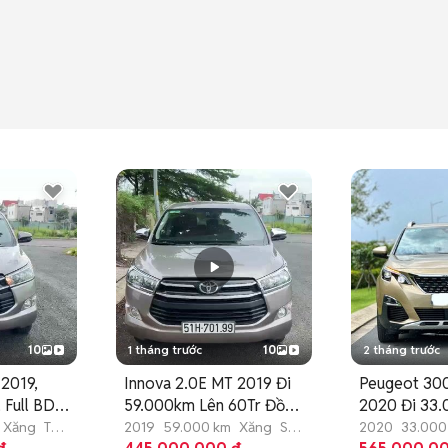
10
1 tháng trước
10
2 tháng trước
 2019,
Innova 2.0E MT 2019 Đi
Peugeot 300
Full BD
59.000km Lên 60Tr Đồ
2020 Đi 33.
Chơi
Cực Đẹp
Xăng
Tự
2019
59.000 km
Xăng
Số
2020
33.000
sàn
động