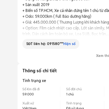
+ Sản xuất 2019

+ Biển số TP.HCM, Xe cá nhân đứng tên 1 chủ từ đầu
+ Odo: 59.000km ( Full Bảo dưỡng hãng)

+ Giá: 445.000.000 ( Thương Lượng khi khách hàng đê
+ Option: Film cách nhiệt cao cấp, Lót sàn simily,
trình, Dán cách âm toàn bộ xe, Loa SUB, Bọc trần,.....
+ Thủ tục sang tên đổi chủ nhanh gọn.

SĐT liên hệ:
091580***
Hiện số
+ Hỗ trợ vay đến 70% giá trị xe.

+ Cam kết: KHÔNG ĐÂM ĐỤNG – KHÔNG NGẬP
Xem th
-----------------------------------------------------------

+++ AUTO PHÚ MỸ HƯNG

419 Đào Trí, Phường Phú Thuận, Quận 7, TP.HCM
Thông số chi tiết
Tình trạng xe
Số Km đã đi
Số đời chủ
59.000
1 chủ
Xuất xứ
Tình trạng
Việt Nam
Đã sử dụng