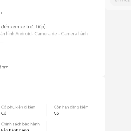


́n xem xe trực tiếp).

 Màn hình Android- Camera de - Camera hành 
..

 NƯỚC – ODO ZIN

êm
Có phụ kiện đi kèm
Còn hạn đăng kiểm
Có
Có
Chính sách bảo hành
Bảo hành hãng