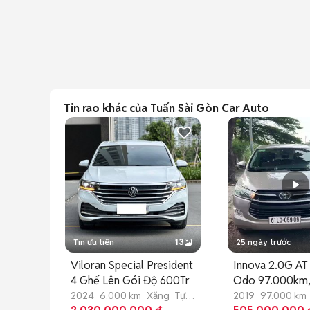
Tin rao khác của Tuấn Sài Gòn Car Auto
Tin ưu tiên
13
25 ngày trước
Viloran Special President
Innova 2.0G AT
4 Ghế Lên Gói Độ 600Tr
Odo 97.000km, 
hãng
2024
6.000 km
Xăng
Tự
2019
97.000 km
động
động