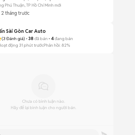
g Phú Thuận, TP Hồ Chí Minh mới
g
2 tháng trước
ấn Sài Gòn Car Auto
(
3
Đánh giá)
38
đã bán
4
đang bán
Hoạt động 31 phút trước
Phản hồi:
82%
Chưa có bình luận nào.
Hãy để lại bình luận cho người bán.