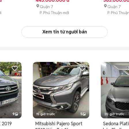
đ
445.000.000 đ
565.000.0
Quận 7
Quận 7
i
P. Phú Thuận mới
P. Phú Thuậ
Xem tin từ người bán
9
15 giờ trước
5
20 giờ trước
E 2019
Mitsubishi Pajero Sport
Sedona Plat