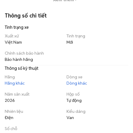
💳 Hỗ trợ trả góp đến 80% – Thủ tục đơn giản, giải ngân nhanh.

Thông số chi tiết
✅Inbox ngay để nhận báo giá ưu đãi và tư vấn mẫu xe phù hợp với 
nhu cầu của bạn!

Tình trạng xe
📲Hotline: *** (Em Hoàng)
Xuất xứ
Tình trạng
Việt Nam
Mới
Chính sách bảo hành
Bảo hành hãng
Thông số kỹ thuật
Hãng
Dòng xe
Hãng khác
Dòng khác
Năm sản xuất
Hộp số
2026
Tự động
Nhiên liệu
Kiểu dáng
Điện
Van
Số chỗ