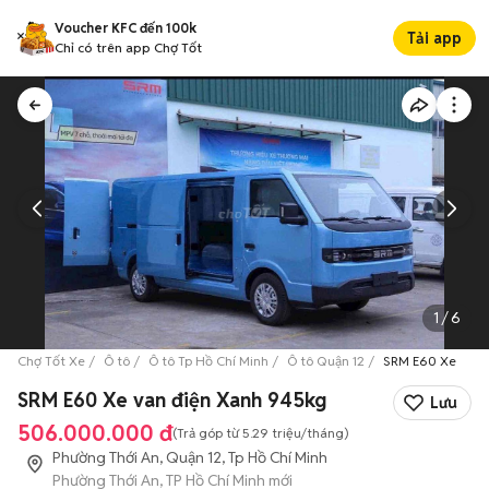
Voucher KFC đến 100k
Tải app
Chỉ có trên app Chợ Tốt
1
/
6
Chợ Tốt Xe
Ô tô
Ô tô Tp Hồ Chí Minh
Ô tô Quận 12
SRM E60 Xe van 
SRM E60 Xe van điện Xanh 945kg
Lưu
506.000.000 đ
(Trả góp từ
5.29 triệu
/tháng)
Phường Thới An, Quận 12, Tp Hồ Chí Minh
Phường Thới An, TP Hồ Chí Minh mới