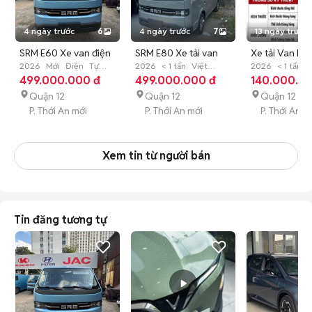
4 ngày trước
6
4 ngày trước
7
13 ngày trước
SRM E60 Xe van điện
SRM E80 Xe tải van
Xe tải Van Ki
Xanh 945kg
2026
Mới
Điện
Tự
điện 945kg Xám Xi
2026
< 1 tấn
Việt
Motor X9 Van
2026
< 1 tấn
V
động
499.000.000 đ
Nam
499.000.000 đ
Mới
Nam
140.000.0
Mới
Măng
chỗ
Quận 12
Quận 12
Quận 12
P. Thới An mới
P. Thới An mới
P. Thới An m
Xem tin từ người bán
Tin đăng tương tự