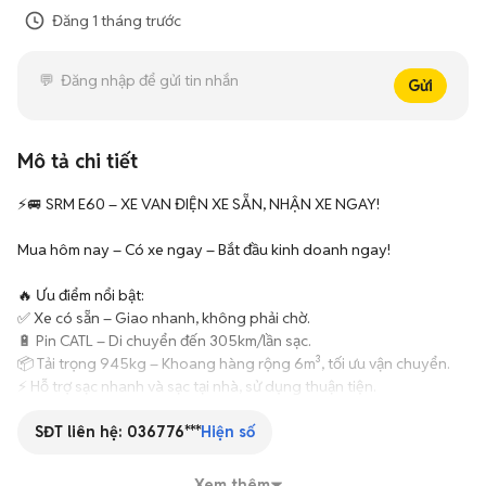
Đăng
1 tháng trước
Gửi
Mô tả chi tiết
⚡🚐 SRM E60 – XE VAN ĐIỆN XE SẴN, NHẬN XE NGAY!

Mua hôm nay – Có xe ngay – Bắt đầu kinh doanh ngay!

🔥 Ưu điểm nổi bật:

✅ Xe có sẵn – Giao nhanh, không phải chờ.

🔋 Pin CATL – Di chuyển đến 305km/lần sạc.

📦 Tải trọng 945kg – Khoang hàng rộng 6m³, tối ưu vận chuyển.

⚡ Hỗ trợ sạc nhanh và sạc tại nhà, sử dụng thuận tiện.

💰 Tiết kiệm đến 70% chi phí vận hành so với xe van chạy xăng.

🏙️ Phù hợp giao hàng, chuyển phát, logistics, thực phẩm và vận 
SĐT liên hệ:
036776***
Hiện số
tải nội đô.

Xem thêm