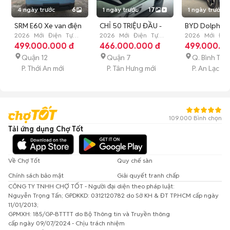
4 ngày trước
6
1 ngày trước
17
1 ngày trước
SRM E60 Xe van điện
CHỈ 50 TRIỆU ĐẦU -
BYD Dolphin -
Xanh 945kg
2026
Mới
Điện
Tự
LĂN BÁNH VF5 NGAY
2026
Mới
Điện
Tự
499TR
2026
Mới
Điệ
động
499.000.000 đ
động
466.000.000 đ
động
499.000.0
HÔM NAY!
Quận 12
Quận 7
Q. Bình Tân
P. Thới An mới
P. Tân Hưng mới
P. An Lạc mớ
109.000 Bình chọn
Tải ứng dụng Chợ Tốt
Về Chợ Tốt
Quy chế sàn
Chính sách bảo mật
Giải quyết tranh chấp
CÔNG TY TNHH CHỢ TỐT - Người đại diện theo pháp luật:
Nguyễn Trọng Tấn; GPDKKD: 0312120782 do Sở KH & ĐT TP.HCM cấp ngày
11/01/2013;
GPMXH: 185/GP-BTTTT do Bộ Thông tin và Truyền thông
cấp ngày 09/07/2024 - Chịu trách nhiệm