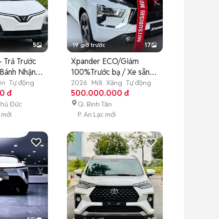
5
19 giờ trước
17
- Trả Trước
Xpander ECO/Giảm
 Bánh Nhận
100%Trước bạ / Xe sẵn
giao ngay
ện
Tự động
2026
Mới
Xăng
Tự động
0 đ
500.000.000 đ
Thủ Đức
Q. Bình Tân
 mới
P. An Lạc mới