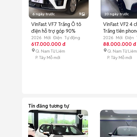
6 ngày trước
9
20 ngày trước
VinFast VF7 Trắng Ô tô
VinFast VF2 4 
điện hỗ trợ góp 90%
Trắng tiên phon
2026
Mới
Điện
Tự động
2026
Mới
Điện
617.000.000 đ
88.000.000 đ
Q. Nam Từ Liêm
Q. Nam Từ Liêm
P. Tây Mỗ mới
P. Tây Mỗ mới
Tin đăng tương tự