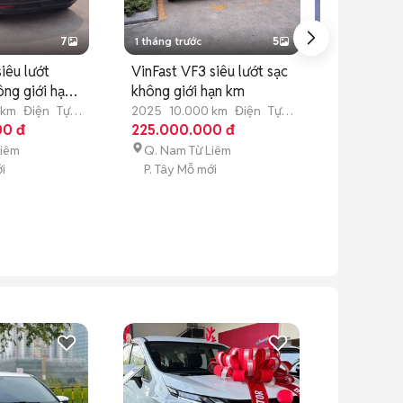
7
1 tháng trước
5
1 tháng trước
siêu lướt
VinFast VF3 siêu lướt sạc
VinFast Lim
ng giới hạn
không giới hạn km
không giới h
 km
Điện
Tự
2025
10.000 km
Điện
Tự
2025
10.000
00 đ
động
225.000.000 đ
động
603.000.0
Liêm
Q. Nam Từ Liêm
Q. Nam Từ 
i
P. Tây Mỗ mới
P. Tây Mỗ mớ