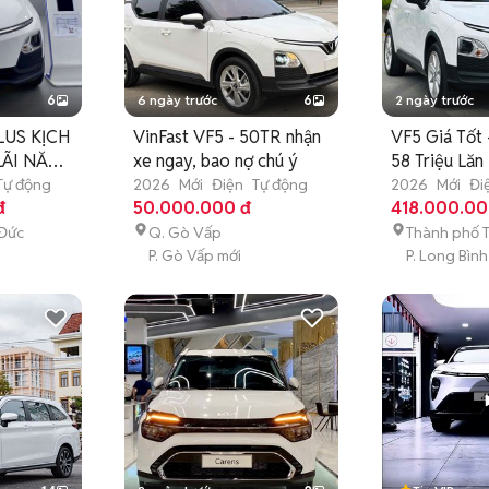
6
6 ngày trước
6
2 ngày trước
LUS KỊCH
VinFast VF5 - 50TR nhận
VF5 Giá Tốt 
LÃI NĂM
xe ngay, bao nợ chú ý
58 Triệu Lăn
Xe
Tự động
2026
Mới
Điện
Tự động
2026
Mới
Đi
đ
50.000.000 đ
418.000.00
 Đức
Q. Gò Vấp
Thành phố 
i
P. Gò Vấp mới
P. Long Bình