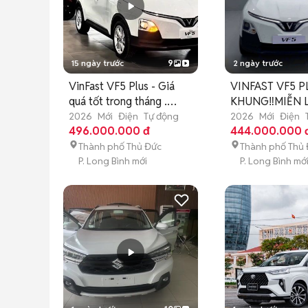
15 ngày trước
9
2 ngày trước
VinFast VF5 Plus - Giá
VINFAST VF5 P
quá tốt trong tháng .
KHUNG‼️MIỄN 
Hottt
ĐẦU
2026
Mới
Điện
Tự động
2026
Mới
Điện
496.000.000 đ
444.000.000 
Thành phố Thủ Đức
Thành phố Thủ
P. Long Bình mới
P. Long Bình mớ