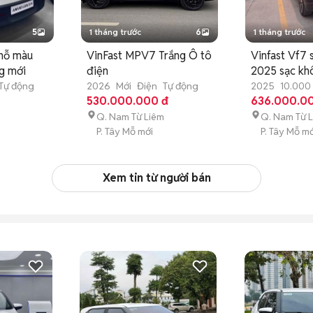
5
1 tháng trước
6
1 tháng trước
chỗ màu
VinFast MPV7 Trắng Ô tô
Vinfast Vf7 
g mới
điện
2025 sạc khô
km
Tự động
2026
Mới
Điện
Tự động
2025
10.000
530.000.000 đ
động
636.000.0
Q. Nam Từ Liêm
Q. Nam Từ 
P. Tây Mỗ mới
P. Tây Mỗ mớ
Xem tin từ người bán