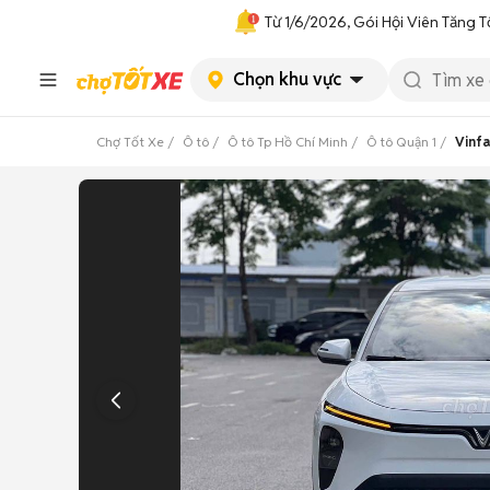
Từ 1/6/2026, Gói Hội Viên Tăng T
Chọn khu vực
Chợ Tốt Xe
Ô tô
Ô tô Tp Hồ Chí Minh
Ô tô Quận 1
Vinfa