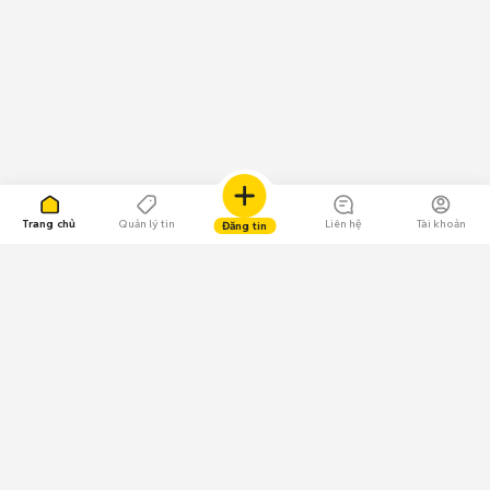
Trang chủ
Quản lý tin
Liên hệ
Tài khoản
Đăng tin
109.000 Bình chọn
Tải ứng dụng Chợ Tốt