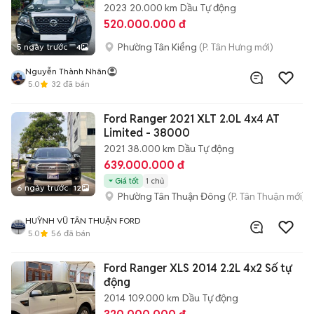
2023
20.000 km
Dầu
Tự động
520.000.000 đ
Phường Tân Kiểng
(P. Tân Hưng mới)
5 ngày trước
4
Nguyễn Thành Nhân
5.0
32
đã bán
Ford Ranger 2021 XLT 2.0L 4x4 AT
Limited - 38000
2021
38.000 km
Dầu
Tự động
639.000.000 đ
Giá tốt
1 chủ
6 ngày trước
12
Phường Tân Thuận Đông
(P. Tân Thuận mới)
HUỲNH VŨ TÂN THUẬN FORD
5.0
56
đã bán
Ford Ranger XLS 2014 2.2L 4x2 Số tự
động
2014
109.000 km
Dầu
Tự động