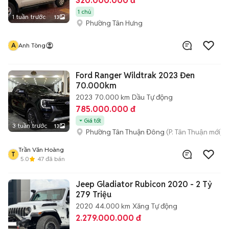
320.000.000 đ
1 chủ
1 tuần trước
13
Phường Tân Hưng
A
Anh Tòng
Ford Ranger Wildtrak 2023 Đen
70.000km
2023
70.000 km
Dầu
Tự động
785.000.000 đ
Giá tốt
3 tuần trước
13
Phường Tân Thuận Đông
(P. Tân Thuận mới)
Trần Văn Hoàng
T
5.0
47
đã bán
Jeep Gladiator Rubicon 2020 - 2 Tỷ
279 Triệu
2020
44.000 km
Xăng
Tự động
2.279.000.000 đ