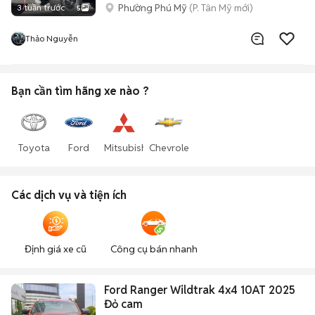
Phường Phú Mỹ
(P. Tân Mỹ mới)
3 tuần trước
5
Thảo Nguyễn
Bạn cần tìm
hãng xe
nào ?
Toyota
Ford
Mitsubishi
Chevrolet
Các dịch vụ và tiện ích
Định giá xe cũ
Công cụ bán nhanh
Ford Ranger Wildtrak 4x4 10AT 2025
Đỏ cam