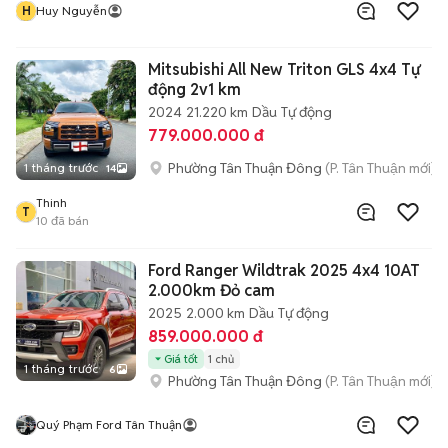
H
Huy Nguyễn
Mitsubishi All New Triton GLS 4x4 Tự
động 2v1 km
2024
21.220 km
Dầu
Tự động
779.000.000 đ
Phường Tân Thuận Đông
(P. Tân Thuận mới)
1 tháng trước
14
Thinh
T
10
đã bán
Ford Ranger Wildtrak 2025 4x4 10AT
2.000km Đỏ cam
2025
2.000 km
Dầu
Tự động
859.000.000 đ
Giá tốt
1 chủ
1 tháng trước
6
Phường Tân Thuận Đông
(P. Tân Thuận mới)
Quý Phạm Ford Tân Thuận