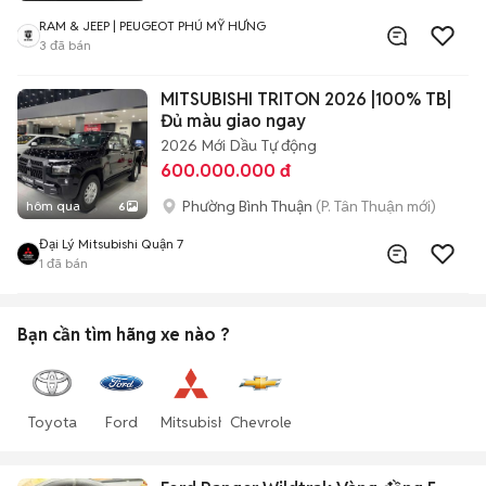
RAM & JEEP | PEUGEOT PHÚ MỸ HƯNG
3
đã bán
MITSUBISHI TRITON 2026 |100% TB|
Đủ màu giao ngay
2026
Mới
Dầu
Tự động
600.000.000 đ
Phường Bình Thuận
(P. Tân Thuận mới)
hôm qua
6
Đại Lý Mitsubishi Quận 7
1
đã bán
Bạn cần tìm
hãng xe
nào ?
Toyota
Ford
Mitsubishi
Chevrolet