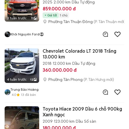
2025
2.000 km
Dầu
Tự động
859.000.000 đ
Giá tốt
1 chủ
3 tuần trước
11
Phường Tân Thuận Đông
(P. Tân Thuận mới)
Khôi Nguyên Ford
Chevrolet Colorado LT 2018 Trắng
13.000 km
2018
12.000 km
Dầu
Tự động
360.000.000 đ
Phường Tân Phong
(P. Tân Hưng mới)
4 tuần trước
12
Trung Bảo Hoàng
4.0
13
đã bán
Toyota Hiace 2009 Dầu 6 chỗ 900kg
Xanh ngọc
2009
123.000 km
Dầu
Số sàn
180.000.000 đ