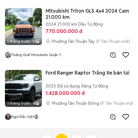
Mitsubishi Triton GLS 4x4 2024 Cam
21.000 km
2024
21.000 km
Dầu
Tự động
770.000.000 đ
Phường Tân Thuận Tây
(P. Tân Thuận mới)
1 tháng trước
13
Thăng Quế Mitsubishi Quận 7
Ford Ranger Raptor Trắng Xe bán tải
2025
Đã sử dụng
Xăng
Tự động
1.428.000.000 đ
Phường Tân Thuận Đông
(P. Tân Thuận mới)
1 tháng trước
5
Ngô Đắc Việt