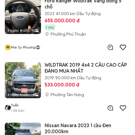
Ford Ranger Wildtrak Vàng đồng 5
chỗ
2022
41.000 km
Dầu
Tự động
655.000.000 đ
1 chủ
3 ngày trước
10
Phường Phú Thuận
M
Mai Sy Phuong
WILDTRAK 2019 4x4 2 CẦU CAO CẤP
ĐÁNG MUA NHẤT
2019
90.000 km
Dầu
Tự động
533.000.000 đ
Phường Tân Hưng
4 ngày trước
9
Tuấn
1
đã bán
Nissan Navara 2023 1 cầu Đen
20.000km