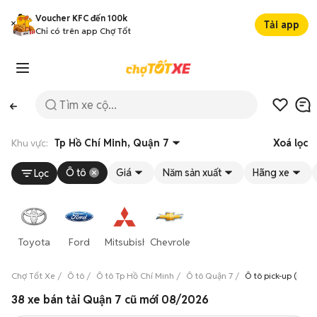
Voucher KFC đến 100k
Tải app
Chỉ có trên app Chợ Tốt
Khu vực:
Tp Hồ Chí Minh, Quận 7
Xoá lọc
Ô tô
Giá
Năm sản xuất
Hãng xe
Lọc
Toyota
Ford
Mitsubishi
Chevrolet
Chợ Tốt Xe
Ô tô
Ô tô Tp Hồ Chí Minh
Ô tô Quận 7
Ô tô pick-up (bán 
38 xe bán tải Quận 7 cũ mới 08/2026