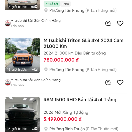
Giá tốt
1 chủ
16 giờ trước
10
Phường Tân Phong
(P. Tân Hưng mới)
Mitsubishi Sài Gòn Chính Hãng
1
đã bán
Mitsubishi Triton GLS 4x4 2024 Cam
21.000 Km
2024
21.000 km
Dầu
Bán tự động
780.000.000 đ
Phường Tân Phong
(P. Tân Hưng mới)
16 giờ trước
9
Mitsubishi Sài Gòn Chính Hãng
1
đã bán
RAM 1500 RHO Bán tải 4x4 Trắng
2026
Mới
Xăng
Tự động
5.499.000.000 đ
Phường Bình Thuận
(P. Tân Thuận mới)
18 giờ trước
6