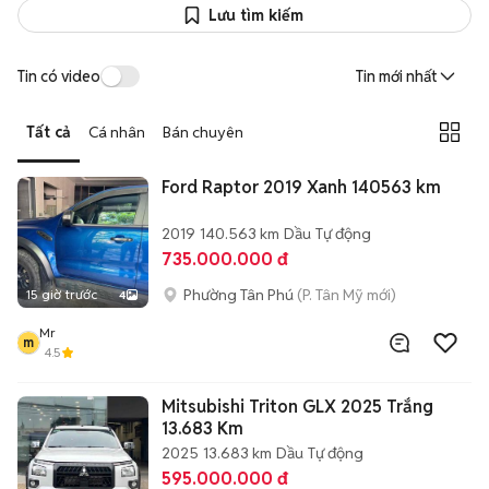
Lưu tìm kiếm
Tin có video
Tin mới nhất
Tất cả
Cá nhân
Bán chuyên
Ford Raptor 2019 Xanh 140563 km
2019
140.563 km
Dầu
Tự động
735.000.000 đ
Phường Tân Phú
(P. Tân Mỹ mới)
15 giờ trước
4
Mr
m
4.5
Mitsubishi Triton GLX 2025 Trắng
13.683 Km
2025
13.683 km
Dầu
Tự động
595.000.000 đ