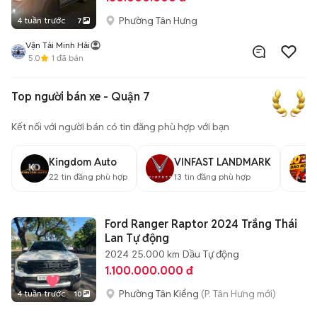
Phường Tân Hưng
4 tuần trước
7
Vận Tải Minh Hải
5.0
1
đã bán
Top người bán xe - Quận 7
Kết nối với người bán có tin đăng phù hợp với bạn
Kingdom Auto
VINFAST LANDMARK
22
tin đăng phù hợp
13
tin đăng phù hợp
Ford Ranger Raptor 2024 Trắng Thái
Lan Tự động
2024
25.000 km
Dầu
Tự động
1.100.000.000 đ
Phường Tân Kiểng
(P. Tân Hưng mới)
4 tuần trước
10