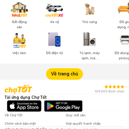
Bất động
Xe cộ
Thú cưng
Đồ gi
sản
dụng, 
thất, c
cảnh
Việc làm
Đồ điện tử
Tủ lạnh, máy
Đồ dùng
lạnh, máy
phòng
giặt
công n
nghiệ
Về trang chủ
109.000 Bình chọn
Tải ứng dụng Chợ Tốt
Về Chợ Tốt
Quy chế sàn
Chính sách bảo mật
Giải quyết tranh chấp