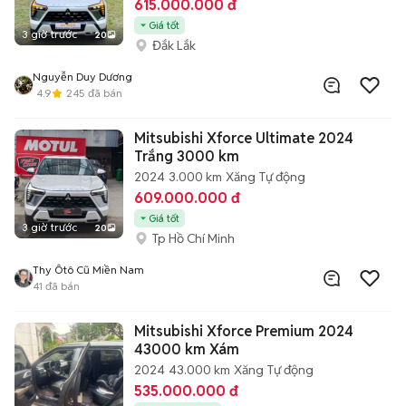
615.000.000 đ
Giá tốt
3 giờ trước
20
Đắk Lắk
Nguyễn Duy Dương
4.9
245
đã bán
Mitsubishi Xforce Ultimate 2024
Trắng 3000 km
2024
3.000 km
Xăng
Tự động
609.000.000 đ
Giá tốt
3 giờ trước
20
Tp Hồ Chí Minh
Thy Ôtô Cũ Miền Nam
41
đã bán
Mitsubishi Xforce Premium 2024
43000 km Xám
2024
43.000 km
Xăng
Tự động
535.000.000 đ