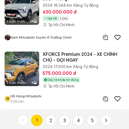
2024
18.268 km
Xăng
Tự động
630.000.000 đ
Giá tốt
1 chủ
1 tuần trước
19
Tp Hồ Chí Minh
Nam Mitsubishi Xuyên Á Trường Chinh
XFORCE Premium 2024 - XE CHÍNH
CHỦ - GỌI NGAY
2024
17.000 km
Xăng
Tự động
575.000.000 đ
Giấy tờ khớp tin đăng
1 tuần trước
9
Tp Hồ Chí Minh
Hồ Hùng Mitsubishi
H
4
đã bán
1
2
3
4
5