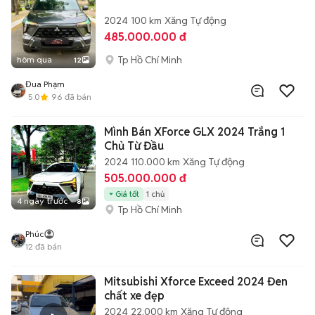
2024
100 km
Xăng
Tự động
485.000.000 đ
Tp Hồ Chí Minh
hôm qua
12
Đua Phạm
5.0
96
đã bán
Mình Bán XForce GLX 2024 Trắng 1
Chủ Từ Đầu
2024
110.000 km
Xăng
Tự động
505.000.000 đ
Giá tốt
1 chủ
4 ngày trước
8
Tp Hồ Chí Minh
Phúc
12
đã bán
Mitsubishi Xforce Exceed 2024 Đen
chất xe đẹp
2024
22.000 km
Xăng
Tự động