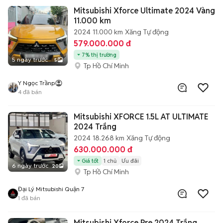
Mitsubishi Xforce Ultimate 2024 Vàng
11.000 km
2024
11.000 km
Xăng
Tự động
579.000.000 đ
7% thị trường
5 ngày trước
5
Tp Hồ Chí Minh
Y Ngọc Trầnp
4
đã bán
Mitsubishi XFORCE 1.5L AT ULTIMATE
2024 Trắng
2024
18.268 km
Xăng
Tự động
630.000.000 đ
Giá tốt
1 chủ
Ưu đãi
6 ngày trước
20
Tp Hồ Chí Minh
Đại Lý Mitsubishi Quận 7
1
đã bán
Mitsubishi Xforce Pre 2024 Trắng