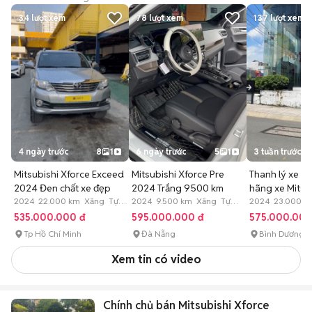
34
lượt xem
78
lượt xem
137
lượt xem
4 ngày trước
8
1
6 ngày trước
5
1
3 tuần trước
Mitsubishi Xforce Exceed
Mitsubishi Xforce Pre
Thanh lý xe lái
2024 Đen chất xe đẹp
2024 Trắng 9500 km
hãng xe Mitsub
2024 22.000 km Xăng Tự
2024 9.500 km Xăng Tự
Xforce
2024 23.000 k
động
động
động
535.000.000 đ
595.000.000 đ
575.000.000
Tp Hồ Chí Minh
Đà Nẵng
Bình Dương
Xem tin có video
Chính chủ bán Mitsubishi Xforce