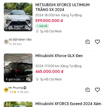
MITSUBISHI XFORCE ULTIMIUM
TRẮNG SX 2024
2024
18.000 km
Xăng
Tự động
599.000.000 đ
Giá tốt
6 giờ trước
14
Tp Hồ Chí Minh
XE ĐẸP BÌNH TÂN
70
đã bán
Mitsubishi Xforce GLX Đen
2024
17.000 km
Xăng
Tự động
465.000.000 đ
Tp Hồ Chí Minh
9 giờ trước
6
Mr Phuong
M
4.9
2
đã bán
Mitsubishi XFORCE Exceed 2024 Xám