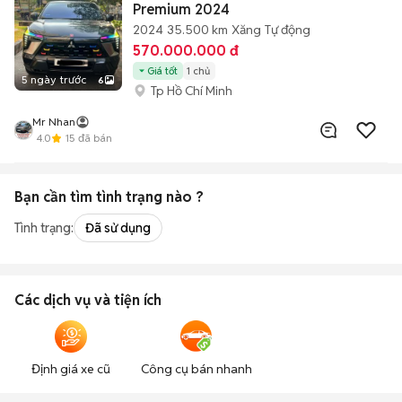
Premium 2024
2024
35.500 km
Xăng
Tự động
570.000.000 đ
Giá tốt
1 chủ
5 ngày trước
6
Tp Hồ Chí Minh
Mr Nhan
4.0
15
đã bán
Bạn cần tìm
tình trạng
nào ?
Tình trạng:
Đã sử dụng
Các dịch vụ và tiện ích
Định giá xe cũ
Công cụ bán nhanh