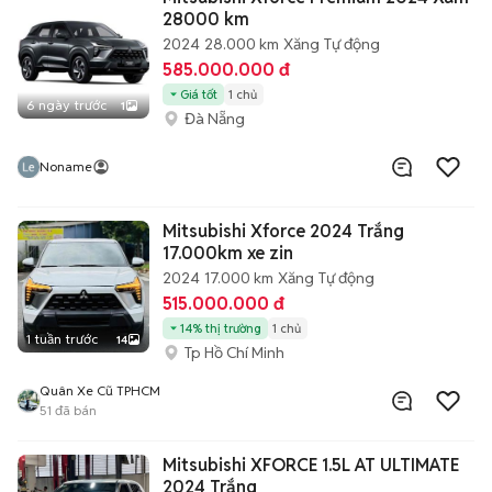
28000 km
2024
28.000 km
Xăng
Tự động
585.000.000 đ
Giá tốt
1 chủ
6 ngày trước
1
Đà Nẵng
Noname
Mitsubishi Xforce 2024 Trắng
17.000km xe zin
2024
17.000 km
Xăng
Tự động
515.000.000 đ
14% thị trường
1 chủ
1 tuần trước
14
Tp Hồ Chí Minh
Quân Xe Cũ TPHCM
51
đã bán
Mitsubishi XFORCE 1.5L AT ULTIMATE
2024 Trắng