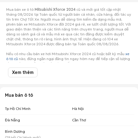
Mua bán xe ô tô
Mitsubishi Xforce 2024
cũ và mới giá tốt cập nhật
tháng 08/2026 tại Toàn quốc từ người bán cá nhân, cửa hàng, đối tác uy
tín trên Chợ Tốt Xe. Người mua dễ dàng tìm kiếm đa dạng mẫu mã,
phiên bản xe Mitsubishi Xforce đời 2024 giá rẻ, xe lướt chất lượng tốt. Với
giao diện thân thiện và các tính năng trên chuyên trang, người mua dễ
dàng so sánh giá cả và mẫu mã xe qua các tin đăng được kiểm duyệt
chặt chẽ, thông tin rõ ràng, hình ảnh thực tế. Hiện đang có 104 xe
Mitsubishi Xforce 2024 được đăng bán tại Toàn quốc 08/08/2026.
Nếu có nhu cầu bán xe hơi Mitsubishi Xforce 2024 cũ hoặc bất kỳ mẫu
xe
ô tô cũ
nào, đừng ngần ngại đăng tin ngay hôm nay để tiếp cận số lượng
lớn người mua tiềm năng ở Toàn quốc!
Xem thêm
Mua bán ô tô
Tp Hồ Chí Minh
Hà Nội
Đà Nẵng
Cần Thơ
Bình Dương
(
TP Hồ Chí Minh
mới)