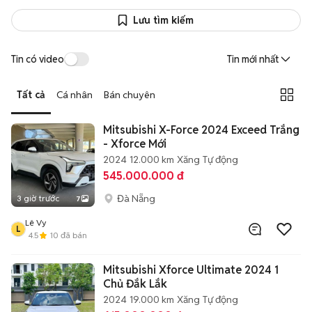
Lưu tìm kiếm
Tin có video
Tin mới nhất
Tất cả
Cá nhân
Bán chuyên
Mitsubishi X-Force 2024 Exceed Trắng
- Xforce Mới
2024
12.000 km
Xăng
Tự động
545.000.000 đ
Đà Nẵng
3 giờ trước
7
Lê Vy
L
4.5
10
đã bán
Mitsubishi Xforce Ultimate 2024 1
Chủ Đắk Lắk
2024
19.000 km
Xăng
Tự động