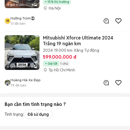
15% thị trường
4 giờ trước
8
Hà Nội
Hưởng Trịnh
H
13
đã bán
Mitsubishi Xforce Ultimate 2024
Trắng 19 ngàn km
2024
19.000 km
Xăng
Tự động
599.000.000 đ
Giá tốt
1 chủ
6 giờ trước
15
Tp Hồ Chí Minh
Hoàng Hải Xe Đẹp
79
đã bán
Bạn cần tìm
tình trạng
nào ?
Tình trạng:
Đã sử dụng