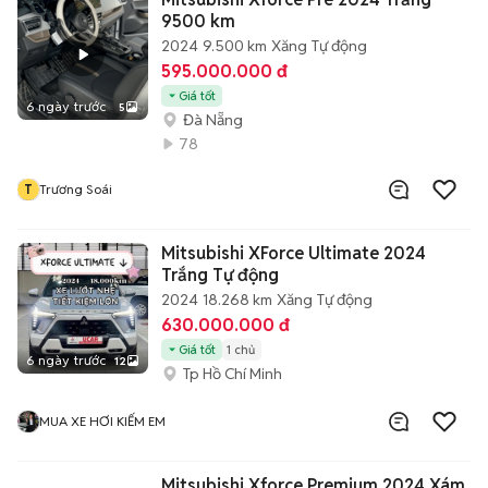
9500 km
2024
9.500 km
Xăng
Tự động
595.000.000 đ
Giá tốt
6 ngày trước
5
Đà Nẵng
78
T
Trương Soái
Mitsubishi XForce Ultimate 2024
Trắng Tự động
2024
18.268 km
Xăng
Tự động
630.000.000 đ
Giá tốt
1 chủ
6 ngày trước
12
Tp Hồ Chí Minh
MUA XE HƠI KIẾM EM
Mitsubishi Xforce Premium 2024 Xám