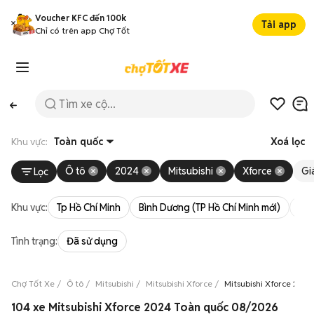
Voucher KFC đến 100k
Tải app
Chỉ có trên app Chợ Tốt
Khu vực:
Toàn quốc
Xoá lọc
Ô tô
2024
Mitsubishi
Xforce
Gi
Lọc
Khu vực:
Tp Hồ Chí Minh
Bình Dương (TP Hồ Chí Minh mới)
Bà 
Tình trạng:
Đã sử dụng
Chợ Tốt Xe
Ô tô
Mitsubishi
Mitsubishi Xforce
Mitsubishi Xforce 2024
104 xe Mitsubishi Xforce 2024 Toàn quốc 08/2026