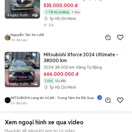
535.000.000 đ
7% thị trường
1 chủ
4 ngày trước
8
Tp Hồ Chí Minh
34
Nguyễn Tân Xe Lướt
90
đã bán
Mitsubishi Xforce 2024 Ultimate -
38000 km
2024
38.000 km
Xăng
Tự động
666.000.000 đ
1 chủ
Ưu đãi
5 ngày trước
14
Tp Hồ Chí Minh
MITSUBISHI Long An UCAR - Trung Tâm Xe Đã Qua
Sử Dụng
59
đã bán
Xem ngoại hình xe qua video
Mua bán dễ dàng khi xem tin có video