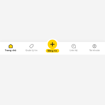
Trang chủ
Quản lý tin
Liên hệ
Tài khoản
Đăng tin
109.000 Bình chọn
Tải ứng dụng Chợ Tốt