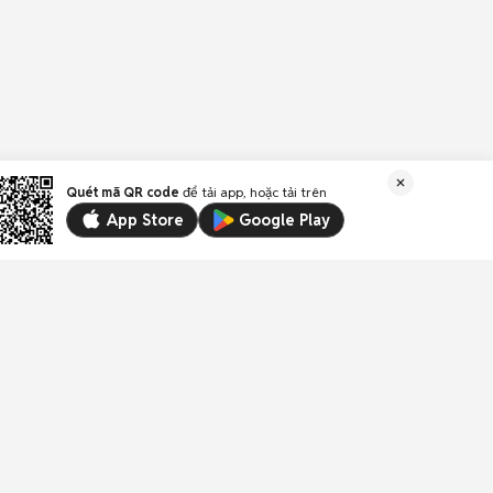
Quét mã QR code
để tải app, hoặc tải trên
App Store
Google Play
Liên kết
Email:
trogiup@chotot.vn
CSKH:
19003003
(1.000đ/phút)