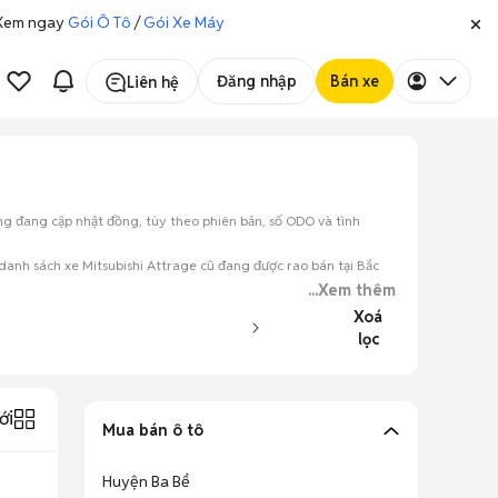
. Xem ngay
Gói Ô Tô
/
Gói Xe Máy
Đăng nhập
Bán xe
Liên hệ
ảng đang cập nhật đồng, tùy theo phiên bản, số ODO và tình
danh sách xe Mitsubishi Attrage cũ đang được rao bán tại Bắc
...Xem thêm
Xoá
lọc
ới
Mua bán ô tô
Huyện Ba Bể