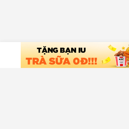
Tải ứng dụng Chợ Tốt
Hỗ trợ khá
Trung tâm t
An toàn mu
Liên hệ hỗ t