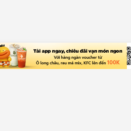
ch hàng
Về Chợ Tốt
rợ giúp
Giới thiệu
a bán
Quy chế hoạt động sàn
rợ
Chính sách bảo mật