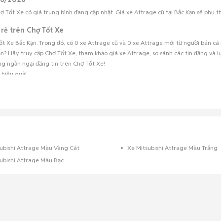
 Tốt Xe có giá trung bình đang cập nhật. Giá xe Attrage cũ tại Bắc Kạn sẽ phụ thuộ
 rẻ trên Chợ Tốt Xe
t Xe Bắc Kạn. Trong đó, có 0 xe Attrage cũ và 0 xe Attrage mới từ người bán cá 
? Hãy truy cập Chợ Tốt Xe, tham khảo giá xe Attrage, so sánh các tin đăng và lự
ng ngần ngại đăng tin trên Chợ Tốt Xe!
hiệu quả!
ubishi Attrage Màu Vàng Cát
Xe Mitsubishi Attrage Màu Trắng
ubishi Attrage Màu Bạc