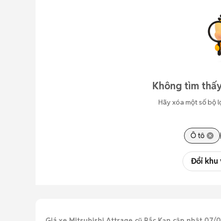
Không tìm thấy
Hãy xóa một số bộ l
Ô tô
Đổi khu
Giá xe Mitsubishi Attrage cũ Bắc Kạn cập nhật 07