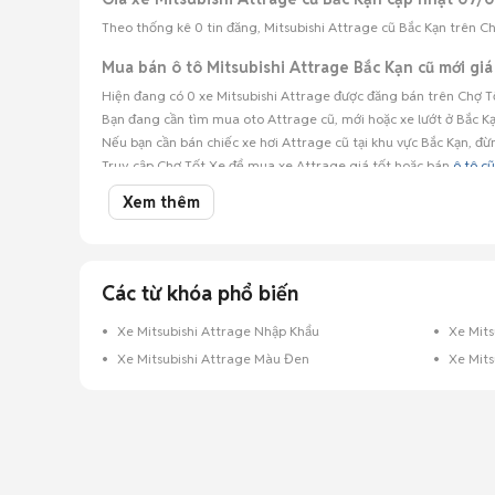
Theo thống kê 0 tin đăng, Mitsubishi Attrage cũ Bắc Kạn trên Chợ
Mua bán ô tô Mitsubishi Attrage Bắc Kạn cũ mới giá
Hiện đang có 0 xe Mitsubishi Attrage được đăng bán trên Chợ Tố
Bạn đang cần tìm mua oto Attrage cũ, mới hoặc xe lướt ở Bắc Kạn
Nếu bạn cần bán chiếc xe hơi Attrage cũ tại khu vực Bắc Kạn, đừ
Truy cập Chợ Tốt Xe để mua xe Attrage giá tốt hoặc bán
ô tô cũ
Xem thêm
Các từ khóa phổ biến
Xe Mitsubishi Attrage Nhập Khẩu
Xe Mits
Xe Mitsubishi Attrage Màu Đen
Xe Mits