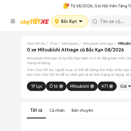
Từ 1/6/2026, Gói Hội Viên Tăng T
Bắc Kạn
Chợ Tốt Xe
Ô tô
Mitsubishi
Mitsubishi Attrage
Mitsubi
0 xe Mitsubishi Attrage cũ Bắc Kạn 08/2026
Mitsubishi Attrage cũ tại Bắc Kạn hiện có 0 tin đăng bán trên 
trạng sử dụng.
Trên Chợ Tốt Xe, người mua có thể dễ dàng tìm thấy nhiều lựa c
Kạn trên Chợ Tốt Xe để so sánh giá cả và tình trạng sử dụng, từ
Lọc
Ô tô
Mitsubishi
471
Giá
Tất cả
Cá nhân
Bán chuyên