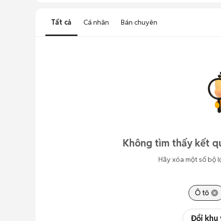
Tất cả
Cá nhân
Bán chuyên
Không tìm thấy kết q
Hãy xóa một số bộ l
Ô tô
Đổi khu