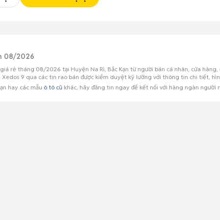
ạn 08/2026
giá rẻ tháng 08/2026 tại Huyện Na Rì, Bắc Kạn từ người bán cá nhân, cửa hàng, 
dos 9 qua các tin rao bán được kiểm duyệt kỹ lưỡng với thông tin chi tiết, hìn
Kạn hay các mẫu
ô tô cũ
khác, hãy đăng tin ngay để kết nối với hàng ngàn người 