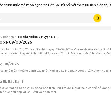
ốc chính thức mở khoá hạng tin Hết Ga Hết Số, với thêm ưu tiên hiển thị
9 Bắc Kạn
Mazda Xedos 9 Huyện Na Rì
 0 xe 09/08/2026
 rao bán trên Chợ Tốt Xe cập nhật ngày 09/08/2026. Giá xe Mazda Xedos 9 cũ t
ua có thể dễ dàng so sánh nhiều đời xe và mức giá để chọn chiếc ô tô Mazda Xedo
áng 08/2026
Kạn phổ biến khoảng đang cập nhật. Mức giá xe Mazda Xedos 9 cũ Huyện Na Rì, Bắ
a Rì, Bắc Kạn?
ó 0 xe Mazda Xedos 9 cũ đang bán trên Chợ Tốt Xe. Người mua có thể dễ dàng 
chiếc xe phù hợp với nhu cầu và ngân sách.