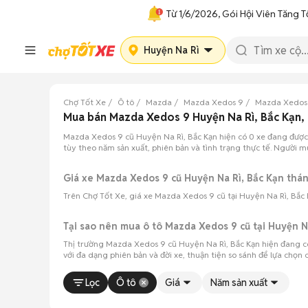
Từ 1/6/2026, Gói Hội Viên Tăng T
Huyện Na Rì
Chợ Tốt Xe
Ô tô
Mazda
Mazda Xedos 9
Mazda Xedos 
Mua bán Mazda Xedos 9 Huyện Na Rì, Bắc Kạn,
Mazda Xedos 9 cũ Huyện Na Rì, Bắc Kạn hiện có 0 xe đang được
tùy theo năm sản xuất, phiên bản và tình trạng thực tế. Người m
Giá xe Mazda Xedos 9 cũ Huyện Na Rì, Bắc Kạn th
Trên Chợ Tốt Xe, giá xe Mazda Xedos 9 cũ tại Huyện Na Rì, Bắc 
Tại sao nên mua ô tô Mazda Xedos 9 cũ tại Huyện N
Thị trường Mazda Xedos 9 cũ Huyện Na Rì, Bắc Kạn hiện đang c
với đa dạng phiên bản và đời xe, thuận tiện so sánh để lựa chọn 
Lọc
Ô tô
Giá
Năm sản xuất