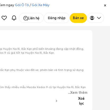
. Xem ngay
Gói Ô Tô
/
Gói Xe Máy
Đăng nhập
Bán xe
Liên hệ
ại Huyện Na Rì, Bắc Kạn phổ biến khoảng đang cập nhật đồng,
s 9 cũ giá tốt tại Huyện Na Rì, Bắc Kạn.
c Kạn phụ thuộc vào đời xe, phiên bản và tình trạng sử dụng.
tìm thấy nhiều mẫu Mazda Xedos 9 cũ tại Huyện Na Rì, Bắc Kạn
...Xem thêm
Xoá
lọc