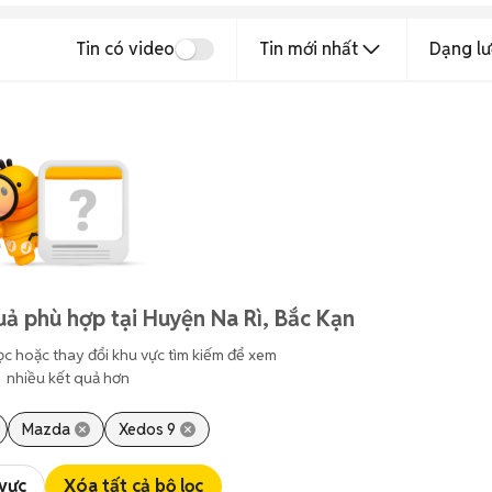
Tin có video
Tin mới nhất
Dạng lư
uả phù hợp tại Huyện Na Rì, Bắc Kạn
ọc hoặc thay đổi khu vực tìm kiếm để xem
nhiều kết quả hơn
Mazda
Xedos 9
 vực
Xóa tất cả bộ lọc