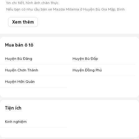
tin chi tiết, hình ảnh chân thực.
Nếu bạn có nhu cầu bán xe Mazda Millenia ở Huyện Bù Gia Mập, Bình
Phước hay các mẫu
ô tô cũ
khác, hãy đăng tin ngay để kết nối với hàng
ngàn người mua oto tiềm năng!
Xem thêm
Mua bán ô tô
Huyện Bù Đăng
Huyện Bù Đốp
Huyện Chơn Thành
Huyện Đồng Phú
Huyện Hớn Quản
Tiện ích
Kinh nghiệm