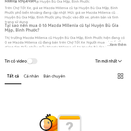
tháng 08/2026
Millenia cũ giá tốt tại Huyện Bù Gia Mập, Bình Phước.
Trên Chợ Tốt Xe, giá xe Mazda Millenia cũ tại Huyện Bù Gia Mập, Bình
Phước phổ biến khoảng đang cập nhật. Mức giá xe Mazda Millenia cũ
Huyện Bù Gia Mập, Bình Phước phụ thuộc vào đời xe, phiên bản và tình
trạng sử dụng.
Tại sao nên mua ô tô Mazda Millenia cũ tại Huyện Bù Gia
Mập, Bình Phước?
Thị trường Mazda Millenia cũ Huyện Bù Gia Mập, Bình Phước hiện đang có
0 xe Mazda Millenia cũ đang bán trên Chợ Tốt Xe. Người mua có thể dễ
...Xem thêm
dàng tìm thấy nhiều mẫu Mazda Millenia cũ tại Huyện Bù Gia Mập, Bình
Phước với đa dạng phiên bản và đời xe, thuận tiện so sánh để lựa chọn chiếc
xe phù hợp với nhu cầu và ngân sách.
Tin có video
Tin mới nhất
Tất cả
Cá nhân
Bán chuyên