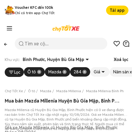
Voucher KFC đến 100k
Tải app
Chỉ có trên app Chợ Tốt
Khu vực:
Bình Phước, Huyện Bù Gia Mập
Xoá lọc
Ô tô
Mazda
284
Giá
Năm sản x
Lọc
Chợ Tốt Xe
Ô tô
Mazda
Mazda Millenia
Mazda Millenia Bình Phước
Mua bán Mazda Millenia Huyện Bù Gia Mập, Bình Phước, 0 xe 10/08/2026
Mazda Millenia cũ Huyện Bù Gia Mập, Bình Phước hiện có 0 xe đang được
rao bán trên Chợ Tốt Xe cập nhật ngày 10/08/2026. Giá xe Mazda Millenia
cũ tại Huyện Bù Gia Mập, Bình Phước phổ biến khoảng đang cập nhật đồng,
tùy theo năm sản xuất, phiên bản và tình trạng thực tế. Người mua có thể
Giá xe Mazda Millenia cũ Huyện Bù Gia Mập, Bình Phước
dễ dàng so sánh nhiều đời xe và mức giá để chọn chiếc ô tô Mazda