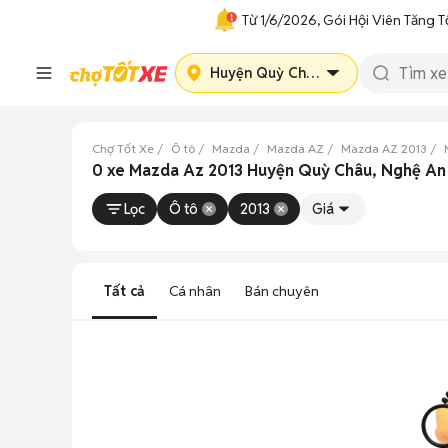
Từ 1/6/2026, Gói Hội Viên Tăng T
Huyện Quỳ Châu
Chợ Tốt Xe
Ô tô
Mazda
Mazda AZ
Mazda AZ 2013
0 xe Mazda Az 2013 Huyện Quỳ Châu, Nghệ A
Lọc
Ô tô
2013
Giá
Tất cả
Cá nhân
Bán chuyên