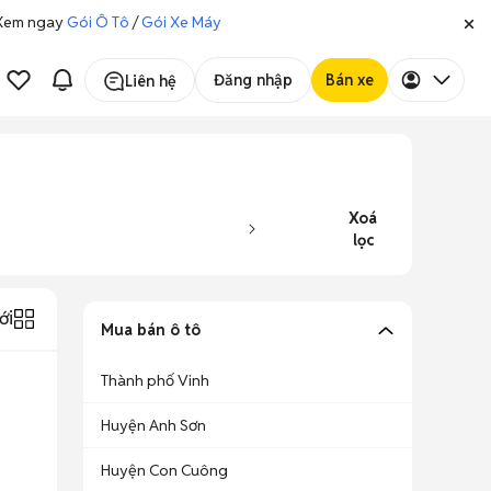
. Xem ngay
Gói Ô Tô
/
Gói Xe Máy
Đăng nhập
Bán xe
Liên hệ
Xoá
lọc
ới
Mua bán ô tô
Thành phố Vinh
Huyện Anh Sơn
Huyện Con Cuông