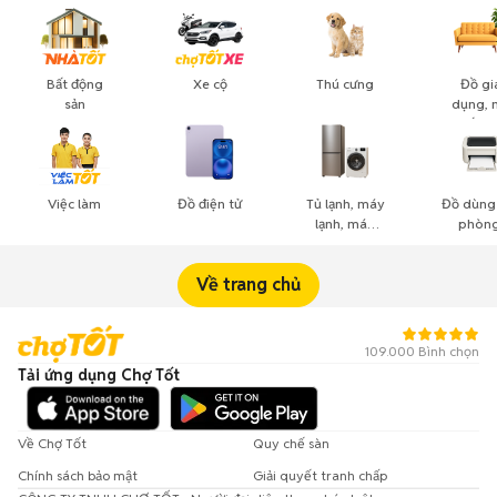
Bất động
Xe cộ
Thú cưng
Đồ gi
sản
dụng, 
thất, c
cảnh
Việc làm
Đồ điện tử
Tủ lạnh, máy
Đồ dùng
lạnh, máy
phòng
giặt
công n
nghiệ
Về trang chủ
109.000 Bình chọn
Tải ứng dụng Chợ Tốt
Về Chợ Tốt
Quy chế sàn
Chính sách bảo mật
Giải quyết tranh chấp