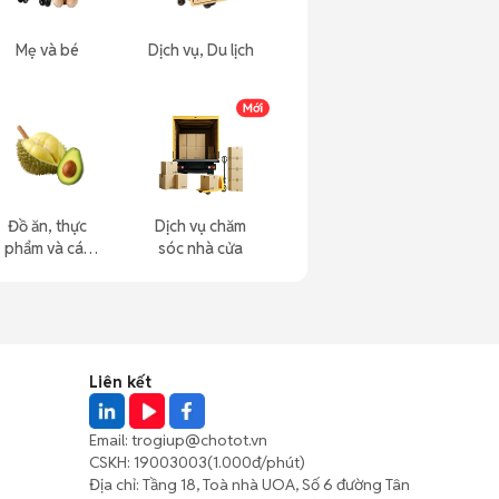
Mẹ và bé
Dịch vụ, Du lịch
Đồ ăn, thực
Dịch vụ chăm
phẩm và các
sóc nhà cửa
loại khác
Liên kết
Email:
trogiup@chotot.vn
CSKH:
19003003
(1.000đ/phút)
Địa chỉ: Tầng 18, Toà nhà UOA, Số 6 đường Tân