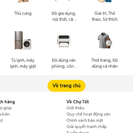
Thú cưng
Đồ gia dụng,
Giải trí, Thể
nội thất, cây
thao, Sở thích
cảnh
Tủ lạnh, máy
Đồ dùng văn
Thời trang, Đồ
lạnh, máy giặt
phòng, công
dùng cá nhân
nông nghiệp
Về trang chủ
ch hàng
Về Chợ Tốt
rợ giúp
Giới thiệu
a bán
Quy chế hoạt động sàn
rợ
Chính sách bảo mật
Giải quyết tranh chấp
Tuyển dụng