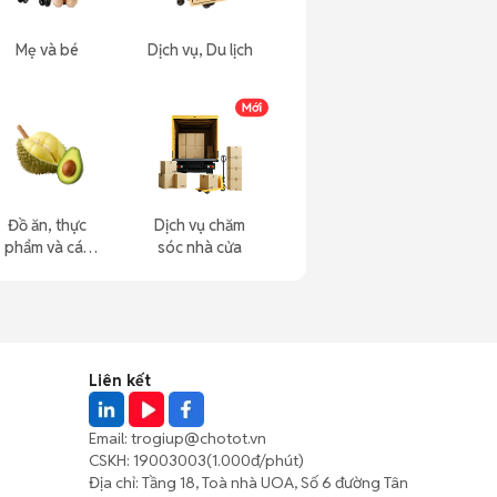
Mẹ và bé
Dịch vụ, Du lịch
Đồ ăn, thực
Dịch vụ chăm
phẩm và các
sóc nhà cửa
loại khác
Liên kết
Email:
trogiup@chotot.vn
CSKH:
19003003
(1.000đ/phút)
Địa chỉ: Tầng 18, Toà nhà UOA, Số 6 đường Tân