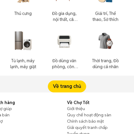
Thú cưng
Đồ gia dụng,
Giải trí, Thể
nội thất, cây
thao, Sở thích
cảnh
Tủ lạnh, máy
Đồ dùng văn
Thời trang, Đồ
lạnh, máy giặt
phòng, công
dùng cá nhân
nông nghiệp
Về trang chủ
ch hàng
Về Chợ Tốt
rợ giúp
Giới thiệu
a bán
Quy chế hoạt động sàn
rợ
Chính sách bảo mật
Giải quyết tranh chấp
Tuyển dụng