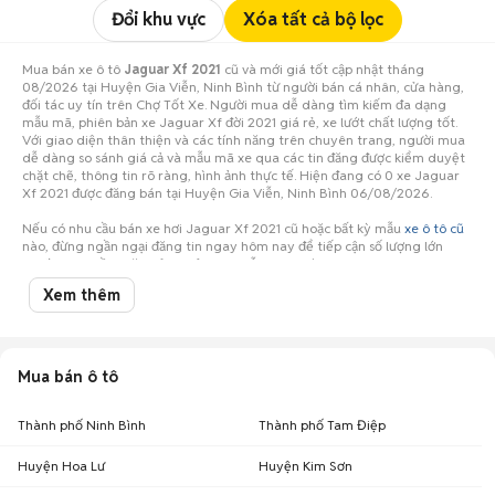
Đổi khu vực
Xóa tất cả bộ lọc
Mua bán xe ô tô
Jaguar Xf 2021
cũ và mới giá tốt cập nhật tháng
08/2026 tại Huyện Gia Viễn, Ninh Bình từ người bán cá nhân, cửa hàng,
đối tác uy tín trên Chợ Tốt Xe. Người mua dễ dàng tìm kiếm đa dạng
mẫu mã, phiên bản xe Jaguar Xf đời 2021 giá rẻ, xe lướt chất lượng tốt.
Với giao diện thân thiện và các tính năng trên chuyên trang, người mua
dễ dàng so sánh giá cả và mẫu mã xe qua các tin đăng được kiểm duyệt
chặt chẽ, thông tin rõ ràng, hình ảnh thực tế. Hiện đang có 0 xe Jaguar
Xf 2021 được đăng bán tại Huyện Gia Viễn, Ninh Bình 06/08/2026.
Nếu có nhu cầu bán xe hơi Jaguar Xf 2021 cũ hoặc bất kỳ mẫu
xe ô tô cũ
nào, đừng ngần ngại đăng tin ngay hôm nay để tiếp cận số lượng lớn
người mua tiềm năng ở Huyện Gia Viễn, Ninh Bình!
Xem thêm
Mua bán ô tô
Thành phố Ninh Bình
Thành phố Tam Điệp
Huyện Hoa Lư
Huyện Kim Sơn