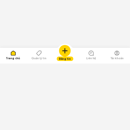
Trang chủ
Quản lý tin
Liên hệ
Tài khoản
Đăng tin
109.000 Bình chọn
Tải ứng dụng Chợ Tốt
Về Chợ Tốt
Quy chế sàn
Chính sách bảo mật
Giải quyết tranh chấp
CÔNG TY TNHH CHỢ TỐT - Người đại diện theo pháp luật: