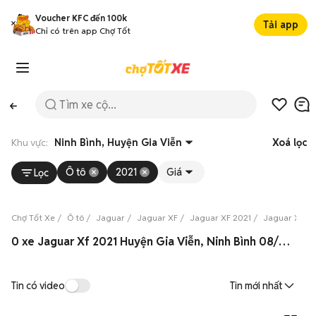
Voucher KFC đến 100k
Tải app
Chỉ có trên app Chợ Tốt
Khu vực:
Ninh Bình, Huyện Gia Viễn
Xoá lọc
Ô tô
2021
Giá
Lọc
Chợ Tốt Xe
Ô tô
Jaguar
Jaguar XF
Jaguar XF 2021
Jaguar XF 20
0 xe Jaguar Xf 2021 Huyện Gia Viễn, Ninh Bình 08/2026
Tin có video
Tin mới nhất