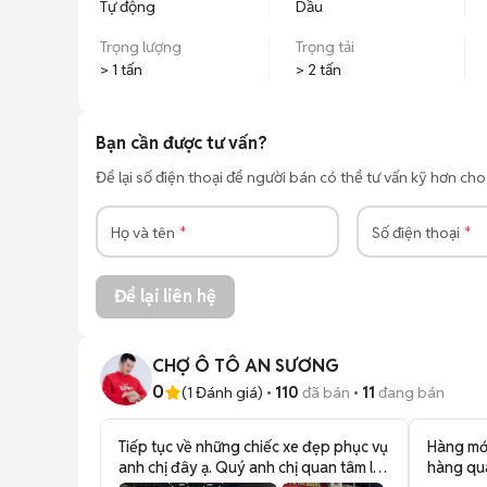
Tự động
Dầu
Trọng lượng
Trọng tải
> 1 tấn
> 2 tấn
Bạn cần được tư vấn?
Để lại số điện thoại để người bán có thể tư vấn kỹ hơn ch
Họ và tên
Số điện thoại
Để lại liên hệ
CHỢ Ô TÔ AN SƯƠNG
0
(
1
Đánh giá)
110
đã bán
11
đang bán
Tiếp tục về những chiếc xe đẹp phục vụ
Hàng mới
anh chị đây ạ. Quý anh chị quan tâm lh
hàng qua