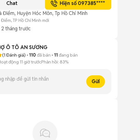
Chat
Hiện số 097385****
à Điểm, Huyện Hóc Môn, Tp Hồ Chí Minh
 Điểm, TP Hồ Chí Minh mới
g
2 tháng trước
HỢ Ô TÔ AN SƯƠNG
(
1
Đánh giá)
110
đã bán
11
đang bán
Hoạt động 11 giờ trước
Phản hồi:
83%
Gửi