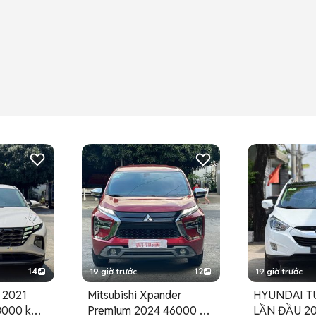
14
19 giờ trước
12
19 giờ trước
 2021
Mitsubishi Xpander
HYUNDAI T
58000 km
Premium 2024 46000 km
LẦN ĐẦU 20