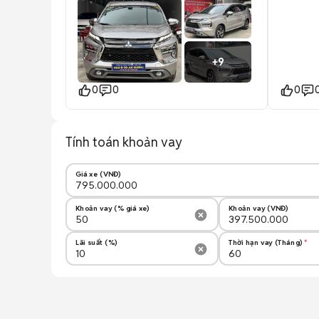
e
+
9
0
0
0
Tính toán khoản vay
Giá xe (VNĐ)
Khoản vay (% giá xe)
Khoản vay (VNĐ)
Lãi suất (%)
Thời hạn vay (Tháng)