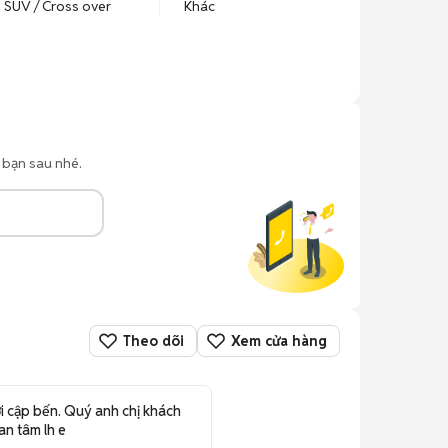
SUV / Cross over
Khác
o bạn sau nhé.
Theo dõi
Xem cửa hàng
 cập bến. Quý anh chị khách
n tâm lh e