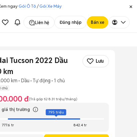
. Xem ngay
Gói Ô Tô
/
Gói Xe Máy
Đăng nhập
Bán xe
Liên hệ
ai Tucson 2022 Dầu
Lưu
0 km
.000 km
Dầu
Tự động
1 chủ
1 chủ
00.000 đ
(Trả góp từ
8.31 triệu
/tháng)
 giá thị trường
795 triệu
777.6 tr
842.4 tr