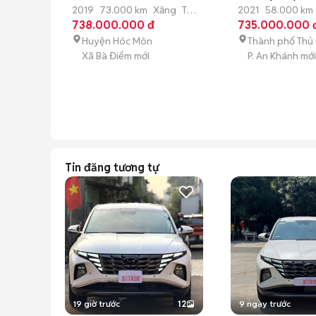
Trắng
2019
73.000 km
Xăng
Tự
2021
58.000 km
động
738.000.000 đ
động
735.000.000 
Huyện Hóc Môn
Thành phố Thủ
Xã Bà Điểm mới
P. An Khánh mới
Tin đăng tương tự
19 giờ trước
12
9 ngày trước