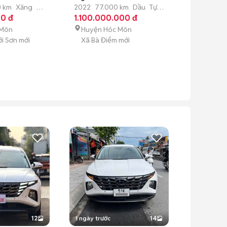
0 km
Xăng
Tự
2022
77.000 km
Dầu
Tự
2019
73.000
0 đ
động
1.100.000.000 đ
động
868.000.0
 Môn
Huyện Hóc Môn
Huyện Hóc
i Sơn mới
Xã Bà Điểm mới
Xã Bà Điểm 
12
1 ngày trước
14