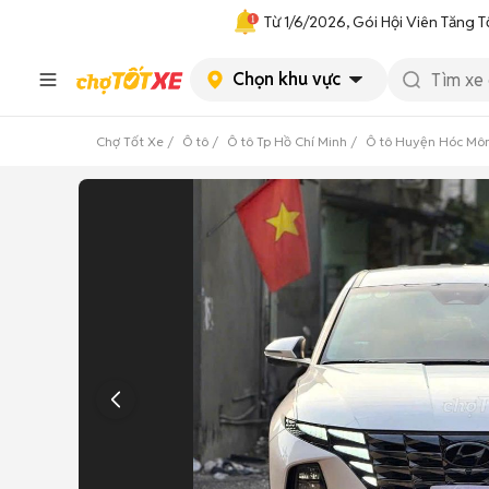
Từ 1/6/2026, Gói Hội Viên Tăng T
Chọn khu vực
Chợ Tốt Xe
Ô tô
Ô tô Tp Hồ Chí Minh
Ô tô Huyện Hóc Mô