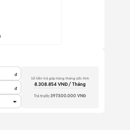
0
đ
Số tiền trả góp hàng tháng ước tính
8.308.854
VNĐ / Tháng
đ
Trả trước:
397.500.000
VNĐ