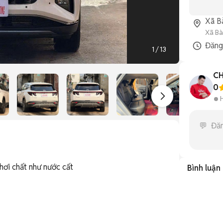
Xã B
Xã Bà
Đăn
1
/
13
C
0
hơi chất như nước cất

Bình luận