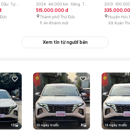
Đỏ
100.000KM
Dầu
Tự
2024
46.000 km
Xăng
Tự
2013
100.00
đ
động
515.000.000 đ
động
335.000.00
 Đức
Thành phố Thủ Đức
Huyện Hóc
P. An Khánh mới
Xã Xuân Thớ
Xem tin từ người bán
13
10 ngày trước
8
13 ngày trước